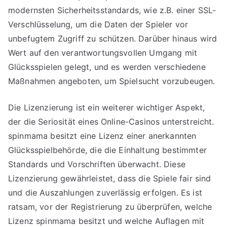
modernsten Sicherheitsstandards, wie z.B. einer SSL-
Verschlüsselung, um die Daten der Spieler vor
unbefugtem Zugriff zu schützen. Darüber hinaus wird
Wert auf den verantwortungsvollen Umgang mit
Glücksspielen gelegt, und es werden verschiedene
Maßnahmen angeboten, um Spielsucht vorzubeugen.
Die Lizenzierung ist ein weiterer wichtiger Aspekt,
der die Seriosität eines Online-Casinos unterstreicht.
spinmama besitzt eine Lizenz einer anerkannten
Glücksspielbehörde, die die Einhaltung bestimmter
Standards und Vorschriften überwacht. Diese
Lizenzierung gewährleistet, dass die Spiele fair sind
und die Auszahlungen zuverlässig erfolgen. Es ist
ratsam, vor der Registrierung zu überprüfen, welche
Lizenz spinmama besitzt und welche Auflagen mit