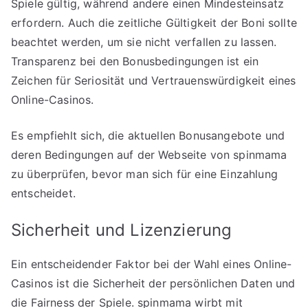
Spiele gültig, während andere einen Mindesteinsatz
erfordern. Auch die zeitliche Gültigkeit der Boni sollte
beachtet werden, um sie nicht verfallen zu lassen.
Transparenz bei den Bonusbedingungen ist ein
Zeichen für Seriosität und Vertrauenswürdigkeit eines
Online-Casinos.
Es empfiehlt sich, die aktuellen Bonusangebote und
deren Bedingungen auf der Webseite von spinmama
zu überprüfen, bevor man sich für eine Einzahlung
entscheidet.
Sicherheit und Lizenzierung
Ein entscheidender Faktor bei der Wahl eines Online-
Casinos ist die Sicherheit der persönlichen Daten und
die Fairness der Spiele. spinmama wirbt mit