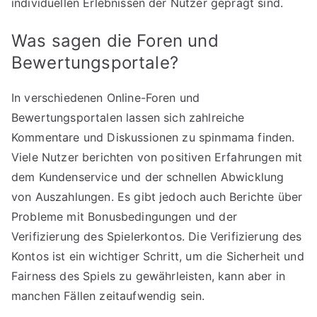
individuellen Erlebnissen der Nutzer geprägt sind.
Was sagen die Foren und
Bewertungsportale?
In verschiedenen Online-Foren und
Bewertungsportalen lassen sich zahlreiche
Kommentare und Diskussionen zu spinmama finden.
Viele Nutzer berichten von positiven Erfahrungen mit
dem Kundenservice und der schnellen Abwicklung
von Auszahlungen. Es gibt jedoch auch Berichte über
Probleme mit Bonusbedingungen und der
Verifizierung des Spielerkontos. Die Verifizierung des
Kontos ist ein wichtiger Schritt, um die Sicherheit und
Fairness des Spiels zu gewährleisten, kann aber in
manchen Fällen zeitaufwendig sein.