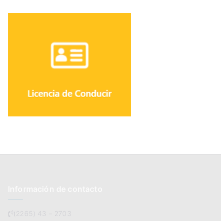
Información de contacto
(2265) 43 – 2703