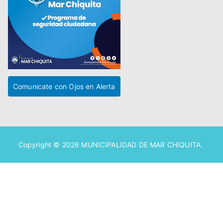
Comunicate con Ojos en Alerta
Copyright © 2026
MUNICIPALIDAD DE MAR CHIQUITA
.