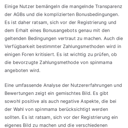
Einige Nutzer bemängeln die mangelnde Transparenz
der AGBs und die komplizierten Bonusbedingungen.
Es ist daher ratsam, sich vor der Registrierung und
dem Erhalt eines Bonusangebots genau mit den
geltenden Bedingungen vertraut zu machen. Auch die
Verfügbarkeit bestimmter Zahlungsmethoden wird in
einigen Foren kritisiert. Es ist wichtig zu prüfen, ob
die bevorzugte Zahlungsmethode von spinmama
angeboten wird.
Eine umfassende Analyse der Nutzererfahrungen und
Bewertungen zeigt ein gemischtes Bild. Es gibt
sowohl positive als auch negative Aspekte, die bei
der Wahl von spinmama berücksichtigt werden
sollten. Es ist ratsam, sich vor der Registrierung ein
eigenes Bild zu machen und die verschiedenen