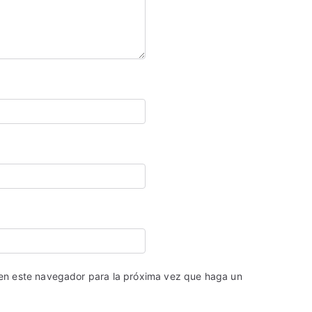
 en este navegador para la próxima vez que haga un