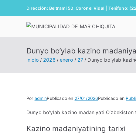
Saltar
Dirección: Beltrami 50, Coronel Vidal
|
Teléfono: (2
al
contenido
M
Dunyo bo’ylab kazino madaniyat
Inicio
2026
enero
27
Dunyo bo’ylab kazin
Por
admin
Publicado en
27/01/2026
Publicado en
Publ
Dunyo bo’ylab kazino madaniyati O’zbekiston 
Kazino madaniyatining tarixi