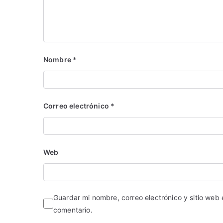
Nombre
*
Correo electrónico
*
Web
Guardar mi nombre, correo electrónico y sitio web
comentario.