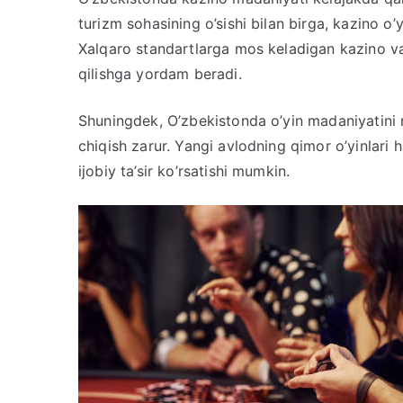
turizm sohasining o’sishi bilan birga, kazino o’
Xalqaro standartlarga mos keladigan kazino va 
qilishga yordam beradi.
Shuningdek, O’zbekistonda o’yin madaniyatini ri
chiqish zarur. Yangi avlodning qimor o’yinlari h
ijobiy ta’sir ko’rsatishi mumkin.