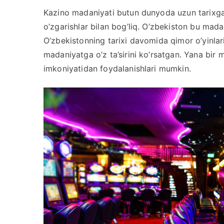
Kazino madaniyati butun dunyoda uzun tarixga e
o’zgarishlar bilan bog’liq. O’zbekiston bu mada
O’zbekistonning tarixi davomida qimor o’yinlar
madaniyatga o’z ta’sirini ko’rsatgan. Yana bir
imkoniyatidan foydalanishlari mumkin.