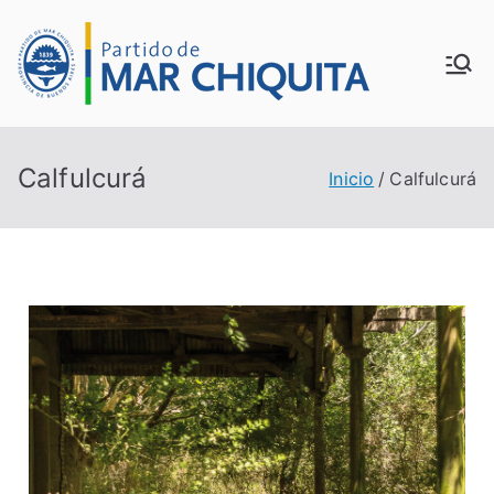
MUN
ICIP
Calfulcurá
Inicio
Calfulcurá
ALID
AD
DE
MAR
CHI
QUI