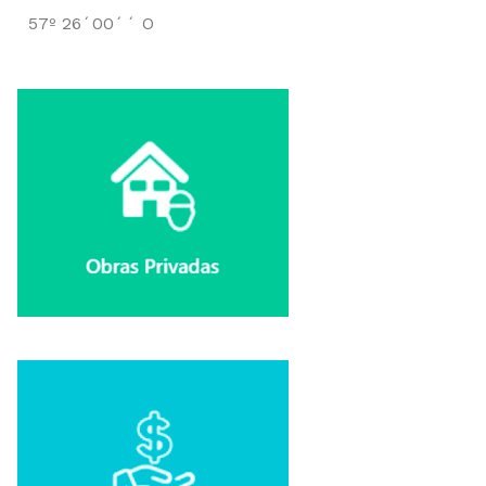
57º 26´00´´ O
W internetowej rozrywce przejrzystość bonusów jest
Współczesny gracz wybiera platformy z dynamicznym
Cyfrowa rozrywka stawia na dostępność i klarowne l
Cyfrowi konsumenci doceniają tematyczne platfor