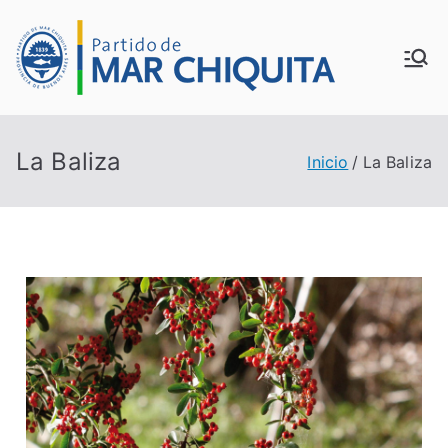
MUN
ICIP
La Baliza
Inicio
La Baliza
ALID
AD
DE
MAR
CHI
QUI