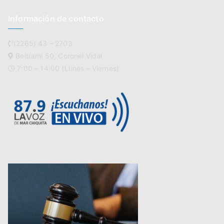
Información de contacto
(2265) 43 – 2703
Beltrami 50, Coronel Vidal
7:00 – 14:00 (Lunes – Viernes)