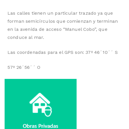
Las calles tienen un particular trazado ya que
forman semicírculos que comienzan y terminan
en la avenida de acceso “Manuel Cobo”, que
conduce al mar.
Las coordenadas para el GPS son: 37º 46´10´´ S
57º 26´56´´ O