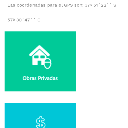
Las coordenadas para el GPS son: 37º 51´22´´ S
57º 30´47´´ O