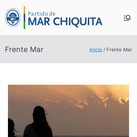
MUN
ICIP
Frente Mar
Inicio
Frente Mar
ALID
AD
DE
MAR
CHI
QUI