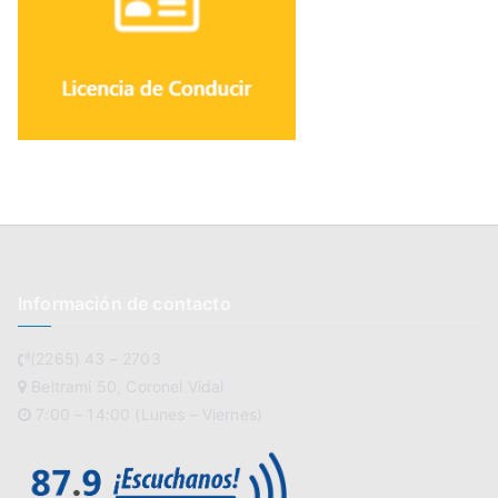
Información de contacto
(2265) 43 – 2703
Beltrami 50, Coronel Vidal
7:00 – 14:00 (Lunes – Viernes)