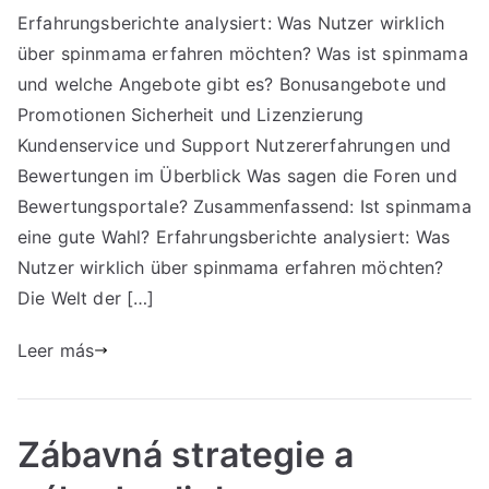
Erfahrungsberichte analysiert: Was Nutzer wirklich
über spinmama erfahren möchten? Was ist spinmama
und welche Angebote gibt es? Bonusangebote und
Promotionen Sicherheit und Lizenzierung
Kundenservice und Support Nutzererfahrungen und
Bewertungen im Überblick Was sagen die Foren und
Bewertungsportale? Zusammenfassend: Ist spinmama
eine gute Wahl? Erfahrungsberichte analysiert: Was
Nutzer wirklich über spinmama erfahren möchten?
Die Welt der […]
Leer más
Zábavná strategie a