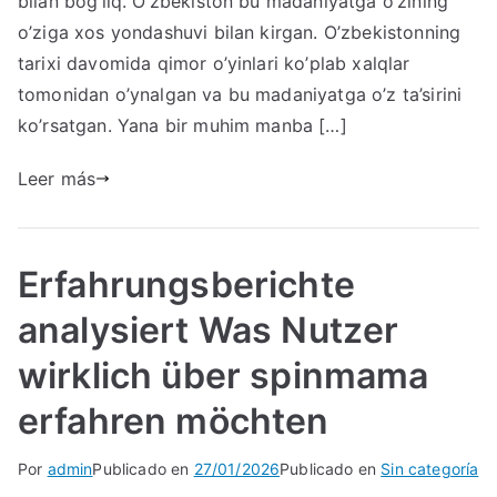
bilan bog’liq. O’zbekiston bu madaniyatga o’zining
qanday
o’ziga xos yondashuvi bilan kirgan. O’zbekistonning
tarixi davomida qimor o’yinlari ko’plab xalqlar
tomonidan o’ynalgan va bu madaniyatga o’z ta’sirini
ko’rsatgan. Yana bir muhim manba […]
Leer más
Erfahrungsberichte
analysiert Was Nutzer
wirklich über spinmama
erfahren möchten
Por
admin
Publicado en
27/01/2026
Publicado en
Sin categoría