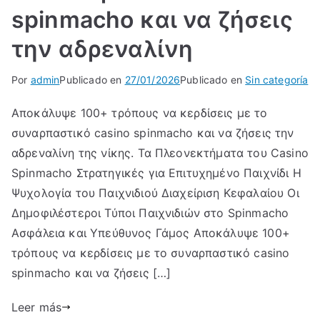
spinmacho και να ζήσεις
την αδρεναλίνη
Por
admin
Publicado en
27/01/2026
Publicado en
Sin categoría
Αποκάλυψε 100+ τρόπους να κερδίσεις με το
συναρπαστικό casino spinmacho και να ζήσεις την
αδρεναλίνη της νίκης. Τα Πλεονεκτήματα του Casino
Spinmacho Στρατηγικές για Επιτυχημένο Παιχνίδι Η
Ψυχολογία του Παιχνιδιού Διαχείριση Κεφαλαίου Οι
Δημοφιλέστεροι Τύποι Παιχνιδιών στο Spinmacho
Aσφάλεια και Υπεύθυνος Γάμος Αποκάλυψε 100+
τρόπους να κερδίσεις με το συναρπαστικό casino
spinmacho και να ζήσεις […]
Leer más