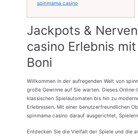
spinmama casino
Jackpots & Nerven
casino Erlebnis mi
Boni
Willkommen in der aufregenden Welt von spin
große Gewinne auf Sie warten. Dieses Online-Ca
klassischen Spielautomaten bis hin zu moderne
Erlebnissen. Mit einer benutzerfreundlichen O
spinmama casino darauf ausgerichtet, Spielern 
Entdecken Sie die Vielfalt der Spiele und die a