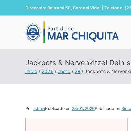
Saltar
Dirección: Beltrami 50, Coronel Vidal
|
Teléfono: (2
al
contenido
M
Jackpots & Nervenkitzel Dein 
Inicio
2026
enero
28
Jackpots & Nervenki
Por
admin
Publicado en
28/01/2026
Publicado en
Sin 