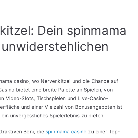
kitzel: Dein spinmama
t unwiderstehlichen
mama casino, wo Nervenkitzel und die Chance auf
sino bietet eine breite Palette an Spielen, von
n Video-Slots, Tischspielen und Live-Casino-
berfläche und einer Vielzahl von Bonusangeboten ist
ein unvergessliches Spielerlebnis zu bieten.
ttraktiven Boni, die
spinmama casino
zu einer Top-