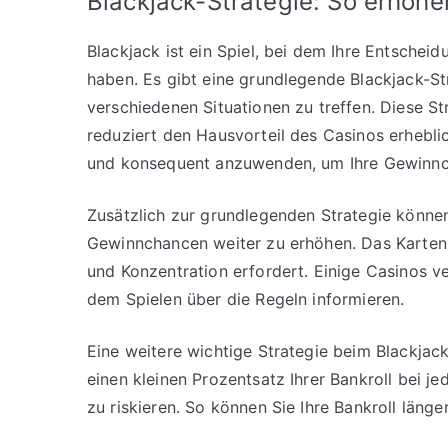
Blackjack-Strategie: So erhöh
Blackjack ist ein Spiel, bei dem Ihre Entschei
haben. Es gibt eine grundlegende Blackjack-Str
verschiedenen Situationen zu treffen. Diese 
reduziert den Hausvorteil des Casinos erheblic
und konsequent anzuwenden, um Ihre Gewinnc
Zusätzlich zur grundlegenden Strategie könne
Gewinnchancen weiter zu erhöhen. Das Kartenz
und Konzentration erfordert. Einige Casinos ve
dem Spielen über die Regeln informieren.
Eine weitere wichtige Strategie beim Blackjack
einen kleinen Prozentsatz Ihrer Bankroll bei j
zu riskieren. So können Sie Ihre Bankroll läng