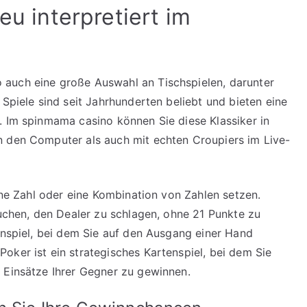
eu interpretiert im
auch eine große Auswahl an Tischspielen, darunter
 Spiele sind seit Jahrhunderten beliebt und bieten eine
. Im spinmama casino können Sie diese Klassiker in
n den Computer als auch mit echten Croupiers im Live-
eine Zahl oder eine Kombination von Zahlen setzen.
suchen, den Dealer zu schlagen, ohne 21 Punkte zu
tenspiel, bei dem Sie auf den Ausgang einer Hand
oker ist ein strategisches Kartenspiel, bei dem Sie
 Einsätze Ihrer Gegner zu gewinnen.