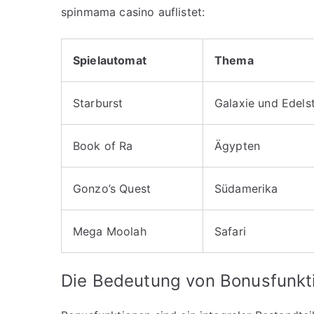
spinmama casino auflistet:
Spielautomat
Thema
Starburst
Galaxie und Edels
Book of Ra
Ägypten
Gonzo’s Quest
Südamerika
Mega Moolah
Safari
Die Bedeutung von Bonusfunkt