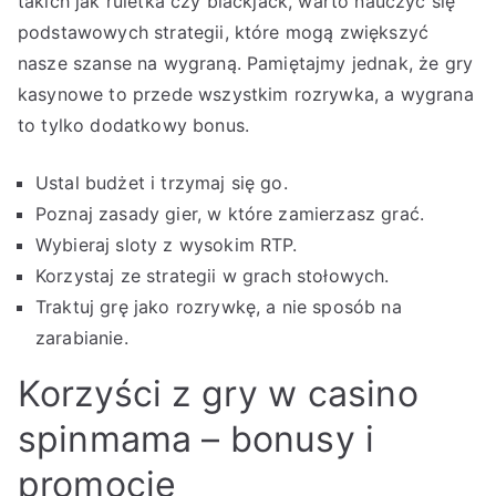
takich jak ruletka czy blackjack, warto nauczyć się
podstawowych strategii, które mogą zwiększyć
nasze szanse na wygraną. Pamiętajmy jednak, że gry
kasynowe to przede wszystkim rozrywka, a wygrana
to tylko dodatkowy bonus.
Ustal budżet i trzymaj się go.
Poznaj zasady gier, w które zamierzasz grać.
Wybieraj sloty z wysokim RTP.
Korzystaj ze strategii w grach stołowych.
Traktuj grę jako rozrywkę, a nie sposób na
zarabianie.
Korzyści z gry w casino
spinmama – bonusy i
promocje