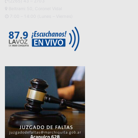
(2265) 43 – 2703
Beltrami 50, Coronel Vidal
7:00 – 14:00 (Lunes – Viernes)