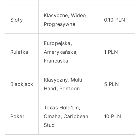
Klasyczne, Wideo,
Sloty
0.10 PLN
Progresywne
Europejska,
Ruletka
Amerykańska,
1 PLN
Francuska
Klasyczny, Multi
Blackjack
5 PLN
Hand, Pontoon
Texas Hold’em,
Poker
Omaha, Caribbean
10 PLN
Stud