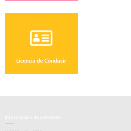
Información de contacto