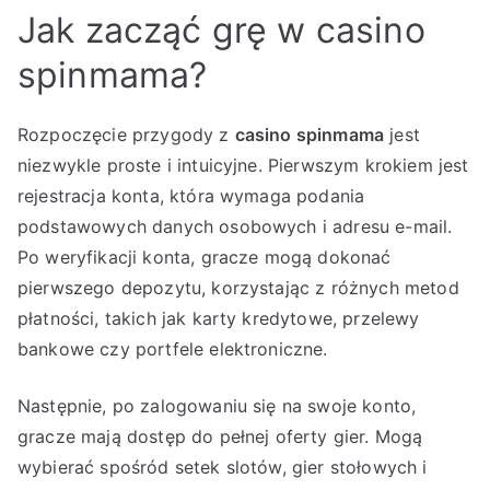
Jak zacząć grę w casino
spinmama?
Rozpoczęcie przygody z
casino spinmama
jest
niezwykle proste i intuicyjne. Pierwszym krokiem jest
rejestracja konta, która wymaga podania
podstawowych danych osobowych i adresu e-mail.
Po weryfikacji konta, gracze mogą dokonać
pierwszego depozytu, korzystając z różnych metod
płatności, takich jak karty kredytowe, przelewy
bankowe czy portfele elektroniczne.
Następnie, po zalogowaniu się na swoje konto,
gracze mają dostęp do pełnej oferty gier. Mogą
wybierać spośród setek slotów, gier stołowych i