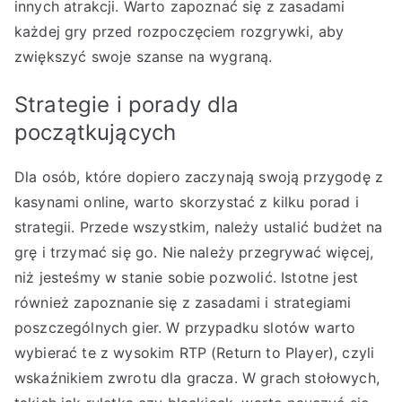
innych atrakcji. Warto zapoznać się z zasadami
każdej gry przed rozpoczęciem rozgrywki, aby
zwiększyć swoje szanse na wygraną.
Strategie i porady dla
początkujących
Dla osób, które dopiero zaczynają swoją przygodę z
kasynami online, warto skorzystać z kilku porad i
strategii. Przede wszystkim, należy ustalić budżet na
grę i trzymać się go. Nie należy przegrywać więcej,
niż jesteśmy w stanie sobie pozwolić. Istotne jest
również zapoznanie się z zasadami i strategiami
poszczególnych gier. W przypadku slotów warto
wybierać te z wysokim RTP (Return to Player), czyli
wskaźnikiem zwrotu dla gracza. W grach stołowych,