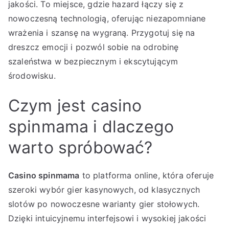
jakości. To miejsce, gdzie hazard łączy się z
nowoczesną technologią, oferując niezapomniane
wrażenia i szansę na wygraną. Przygotuj się na
dreszcz emocji i pozwól sobie na odrobinę
szaleństwa w bezpiecznym i ekscytującym
środowisku.
Czym jest casino
spinmama i dlaczego
warto spróbować?
Casino spinmama
to platforma online, która oferuje
szeroki wybór gier kasynowych, od klasycznych
slotów po nowoczesne warianty gier stołowych.
Dzięki intuicyjnemu interfejsowi i wysokiej jakości