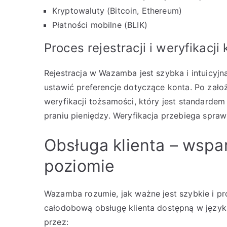
Kryptowaluty (Bitcoin, Ethereum)
Płatności mobilne (BLIK)
Proces rejestracji i weryfikacji
Rejestracja w Wazamba jest szybka i intuic
ustawić preferencje dotyczące konta. Po zało
weryfikacji tożsamości, który jest standarde
praniu pieniędzy. Weryfikacja przebiega sprawn
Obsługa klienta – wspa
poziomie
Wazamba rozumie, jak ważne jest szybkie i pro
całodobową obsługę klienta dostępną w język
przez: