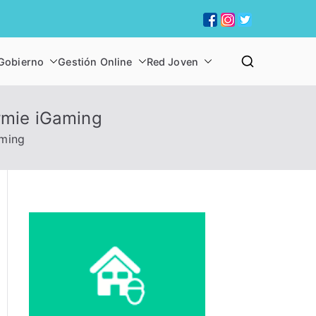
Gobierno
Gestión Online
Red Joven
 CHIQUITA
rmie iGaming
ming