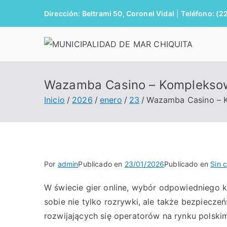
Saltar
Dirección: Beltrami 50, Coronel Vidal
|
Teléfono: (2
al
contenido
M
Wazamba Casino – Kompleksow
Inicio
2026
enero
23
Wazamba Casino – K
Por
admin
Publicado en
23/01/2026
Publicado en
Sin 
W świecie gier online, wybór odpowiedniego 
sobie nie tylko rozrywki, ale także bezpiecz
rozwijających się operatorów na rynku polski