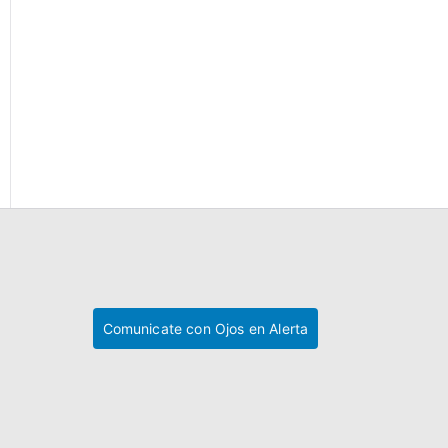
Comunicate con Ojos en Alerta