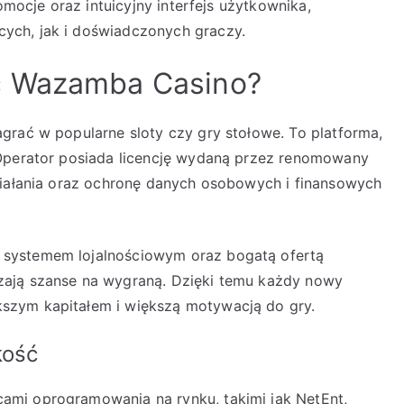
omocje oraz intuicyjny interfejs użytkownika,
ych, jak i doświadczonych graczy.
ć Wazamba Casino?
grać w popularne sloty czy gry stołowe. To platforma,
 Operator posiada licencję wydaną przez renomowany
ziałania oraz ochronę danych osobowych i finansowych
systemem lojalnościowym oraz bogatą ofertą
zają szanse na wygraną. Dzięki temu każdy nowy
szym kapitałem i większą motywacją do gry.
kość
mi oprogramowania na rynku, takimi jak NetEnt,