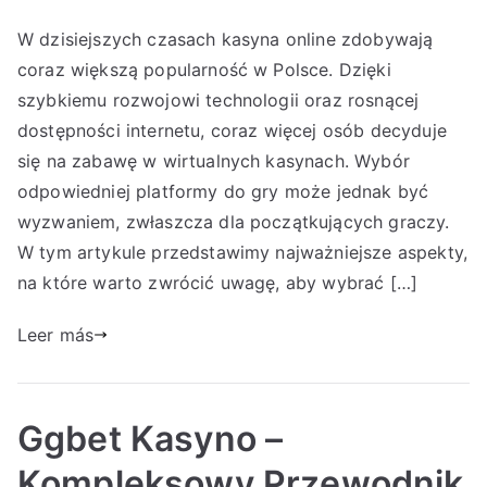
W dzisiejszych czasach kasyna online zdobywają
TA
coraz większą popularność w Polsce. Dzięki
szybkiemu rozwojowi technologii oraz rosnącej
dostępności internetu, coraz więcej osób decyduje
się na zabawę w wirtualnych kasynach. Wybór
odpowiedniej platformy do gry może jednak być
wyzwaniem, zwłaszcza dla początkujących graczy.
W tym artykule przedstawimy najważniejsze aspekty,
na które warto zwrócić uwagę, aby wybrać […]
Leer más
Ggbet Kasyno –
Kompleksowy Przewodnik