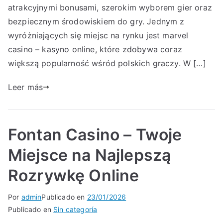
atrakcyjnymi bonusami, szerokim wyborem gier oraz
bezpiecznym środowiskiem do gry. Jednym z
wyróżniających się miejsc na rynku jest marvel
casino – kasyno online, które zdobywa coraz
większą popularność wśród polskich graczy. W […]
Leer más
Fontan Casino – Twoje
Miejsce na Najlepszą
Rozrywkę Online
Por
admin
Publicado en
23/01/2026
Publicado en
Sin categoría