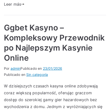
Leer más
Ggbet Kasyno –
Kompleksowy Przewodnik
po Najlepszym Kasynie
Online
Por
admin
Publicado en
23/01/2026
Publicado en
Sin categoría
W dzisiejszych czasach kasyna online zdobywają
coraz większą popularność, oferując graczom
dostęp do szerokiej gamy gier hazardowych bez
wychodzenia z domu. Jednym z wyróżniających się