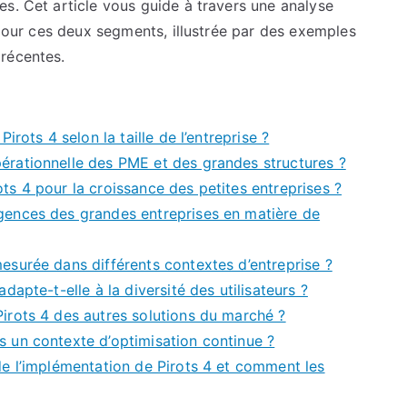
s. Cet article vous guide à travers une analyse
Pirots
 pour ces deux segments, illustrée par des exemples
4
récentes.
pour
petites
et
Pirots 4 selon la taille de l’entreprise ?
grandes
entreprises
pérationnelle des PME et des grandes structures ?
ots 4 pour la croissance des petites entreprises ?
igences des grandes entreprises en matière de
mesurée dans différents contextes d’entreprise ?
adapte-t-elle à la diversité des utilisateurs ?
Pirots 4 des autres solutions du marché ?
s un contexte d’optimisation continue ?
 de l’implémentation de Pirots 4 et comment les