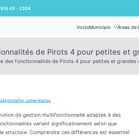
265) 43 - 2324
Inicio
Municipio
Áreas de 
UNICIPALIDAD DE MAR
onnalités de Pirots 4 pour petites et 
 des fonctionnalités de Pirots 4 pour petites et grandes 
en
categoría
Sin comentarios
Analyse
lution de gestion multifonctionnelle adaptée à des
comparative
onctionnalités varient significativement selon que
des
fonctionnalités
nde structure. Comprendre ces différences est essentiel
de