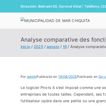
Saltar
Dirección: Beltrami 50, Coronel Vidal
|
Teléfono: (2
al
contenido
M
Analyse comparative des foncti
Inicio
2025
agosto
19
Analyse comparative
Por
admin
Publicado en
19/08/2025
Publicado en
Sin 
Le logiciel Pirots 4 s’est imposé comme une so
entreprises de toutes tailles. Cependant, ses f
l’utilisateur opère dans une petite ou une gra