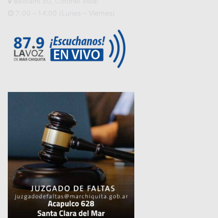
Beltrami 50, Coronel Vidal
7:00 – 14:00 (Lunes – Viernes)