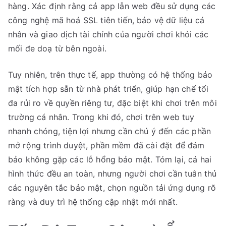
hàng. Xác định rằng cả app lẫn web đều sử dụng các
công nghệ mã hoá SSL tiên tiến, bảo vệ dữ liệu cá
nhân và giao dịch tài chính của người chơi khỏi các
mối đe doạ từ bên ngoài.
Tuy nhiên, trên thực tế, app thường có hệ thống bảo
mật tích hợp sẵn từ nhà phát triển, giúp hạn chế tối
đa rủi ro về quyền riêng tư, đặc biệt khi chơi trên môi
trường cá nhân. Trong khi đó, chơi trên web tuy
nhanh chóng, tiện lợi nhưng cần chú ý đến các phần
mở rộng trình duyệt, phần mềm đã cài đặt để đảm
bảo không gặp các lỗ hổng bảo mật. Tóm lại, cả hai
hình thức đều an toàn, nhưng người chơi cần tuân thủ
các nguyên tắc bảo mật, chọn nguồn tải ứng dụng rõ
ràng và duy trì hệ thống cập nhật mới nhất.