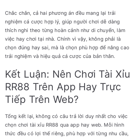
Chắc chắn, cả hai phương án đều mang lại trải
nghiệm cá cược hợp lý, giúp người chơi dễ dàng
thích nghi theo từng hoàn cảnh như di chuyển, làm
việc hay chơi tại nhà. Chính vì vậy, không phải là
chọn đúng hay sai, mà là chọn phù hợp để nâng cao
trải nghiệm và hiệu quả cá cược của bản thân.
Kết Luận: Nên Chơi Tài Xỉu
RR88 Trên App Hay Trực
Tiếp Trên Web?
Tổng kết lại, không có câu trả lời duy nhất cho việc
chọn chơi tài xỉu RR88 qua app hay web. Mỗi hình
thức đều có lợi thế riêng, phù hợp với từng nhu cầu,