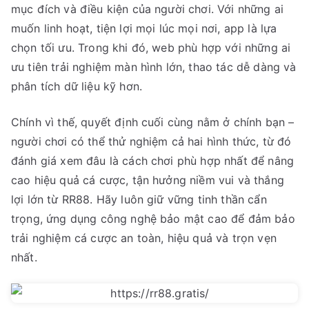
mục đích và điều kiện của người chơi. Với những ai
muốn linh hoạt, tiện lợi mọi lúc mọi nơi, app là lựa
chọn tối ưu. Trong khi đó, web phù hợp với những ai
ưu tiên trải nghiệm màn hình lớn, thao tác dễ dàng và
phân tích dữ liệu kỹ hơn.
Chính vì thế, quyết định cuối cùng nằm ở chính bạn –
người chơi có thể thử nghiệm cả hai hình thức, từ đó
đánh giá xem đâu là cách chơi phù hợp nhất để nâng
cao hiệu quả cá cược, tận hưởng niềm vui và thắng
lợi lớn từ RR88. Hãy luôn giữ vững tinh thần cẩn
trọng, ứng dụng công nghệ bảo mật cao để đảm bảo
trải nghiệm cá cược an toàn, hiệu quả và trọn vẹn
nhất.