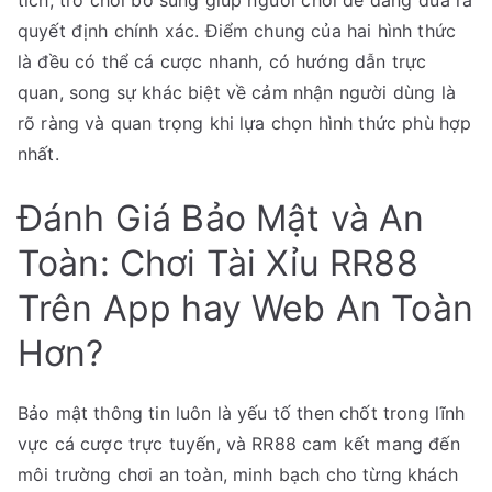
tích, trò chơi bổ sung giúp người chơi dễ dàng đưa ra
quyết định chính xác. Điểm chung của hai hình thức
là đều có thể cá cược nhanh, có hướng dẫn trực
quan, song sự khác biệt về cảm nhận người dùng là
rõ ràng và quan trọng khi lựa chọn hình thức phù hợp
nhất.
Đánh Giá Bảo Mật và An
Toàn: Chơi Tài Xỉu RR88
Trên App hay Web An Toàn
Hơn?
Bảo mật thông tin luôn là yếu tố then chốt trong lĩnh
vực cá cược trực tuyến, và RR88 cam kết mang đến
môi trường chơi an toàn, minh bạch cho từng khách