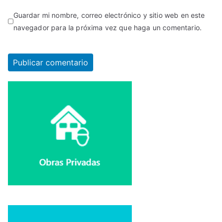
Guardar mi nombre, correo electrónico y sitio web en este
navegador para la próxima vez que haga un comentario.