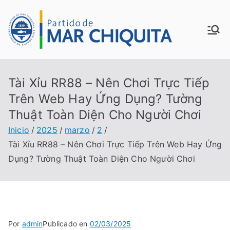
Saltar
al
MUN
contenido
ICIP
Tài Xỉu RR88 – Nên Chơi Trực Tiếp
ALID
Trên Web Hay Ứng Dụng? Tường
Thuật Toàn Diện Cho Người Chơi
AD
Inicio
2025
marzo
2
DE
Tài Xỉu RR88 – Nên Chơi Trực Tiếp Trên Web Hay Ứng
Dụng? Tường Thuật Toàn Diện Cho Người Chơi
MAR
CHI
QUI
Por
admin
Publicado en
02/03/2025