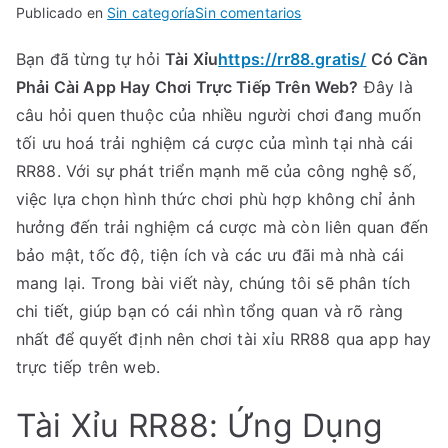
en
Publicado en
Sin categoría
Sin comentarios
TA
Tài
Bạn đã từng tự hỏi
Tài Xỉu
https://rr88.gratis/
Có Cần
Xỉu
Phải Cài App Hay Chơi Trực Tiếp Trên Web?
Đây là
RR88
–
câu hỏi quen thuộc của nhiều người chơi đang muốn
Nên
tối ưu hoá trải nghiệm cá cược của mình tại nhà cái
Chơi
RR88. Với sự phát triển mạnh mẽ của công nghệ số,
Trực
việc lựa chọn hình thức chơi phù hợp không chỉ ảnh
Tiếp
hưởng đến trải nghiệm cá cược mà còn liên quan đến
Trên
bảo mật, tốc độ, tiện ích và các ưu đãi mà nhà cái
Web
mang lại. Trong bài viết này, chúng tôi sẽ phân tích
Hay
chi tiết, giúp bạn có cái nhìn tổng quan và rõ ràng
Ứng
Dụng?
nhất để quyết định nên chơi tài xỉu RR88 qua app hay
Tường
trực tiếp trên web.
Thuật
Toàn
Tài Xỉu RR88: Ứng Dụng
Diện