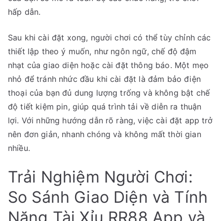
hấp dẫn.
Sau khi cài đặt xong, người chơi có thể tùy chỉnh các
thiết lập theo ý muốn, như ngôn ngữ, chế độ đậm
nhạt của giao diện hoặc cài đặt thông báo. Một mẹo
nhỏ để tránh nhức đầu khi cài đặt là đảm bảo điện
thoại của bạn đủ dung lượng trống và không bật chế
độ tiết kiệm pin, giúp quá trình tải về diễn ra thuận
lợi. Với những hướng dẫn rõ ràng, việc cài đặt app trở
nên đơn giản, nhanh chóng và không mất thời gian
nhiều.
Trải Nghiệm Người Chơi:
So Sánh Giao Diện và Tính
Năng Tài Xỉu RR88 App và