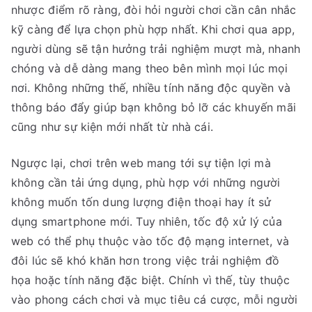
nhược điểm rõ ràng, đòi hỏi người chơi cần cân nhắc
kỹ càng để lựa chọn phù hợp nhất. Khi chơi qua app,
người dùng sẽ tận hưởng trải nghiệm mượt mà, nhanh
chóng và dễ dàng mang theo bên mình mọi lúc mọi
nơi. Không những thế, nhiều tính năng độc quyền và
thông báo đẩy giúp bạn không bỏ lỡ các khuyến mãi
cũng như sự kiện mới nhất từ nhà cái.
Ngược lại, chơi trên web mang tới sự tiện lợi mà
không cần tải ứng dụng, phù hợp với những người
không muốn tốn dung lượng điện thoại hay ít sử
dụng smartphone mới. Tuy nhiên, tốc độ xử lý của
web có thể phụ thuộc vào tốc độ mạng internet, và
đôi lúc sẽ khó khăn hơn trong việc trải nghiệm đồ
họa hoặc tính năng đặc biệt. Chính vì thế, tùy thuộc
vào phong cách chơi và mục tiêu cá cược, mỗi người