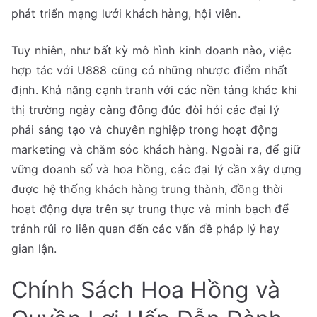
phát triển mạng lưới khách hàng, hội viên.
Tuy nhiên, như bất kỳ mô hình kinh doanh nào, việc
hợp tác với U888 cũng có những nhược điểm nhất
định. Khả năng cạnh tranh với các nền tảng khác khi
thị trường ngày càng đông đúc đòi hỏi các đại lý
phải sáng tạo và chuyên nghiệp trong hoạt động
marketing và chăm sóc khách hàng. Ngoài ra, để giữ
vững doanh số và hoa hồng, các đại lý cần xây dựng
được hệ thống khách hàng trung thành, đồng thời
hoạt động dựa trên sự trung thực và minh bạch để
tránh rủi ro liên quan đến các vấn đề pháp lý hay
gian lận.
Chính Sách Hoa Hồng và