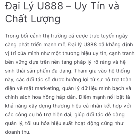
Đại Lý U888 – Uy Tín và
Hiện
Đại
Chất Lượng
Trong bối cảnh thị trường cá cược trực tuyến ngày
càng phát triển mạnh mẽ, Đại lý U888 đã khẳng định
vị trí của mình như một thương hiệu uy tín, cạnh tranh
bền vững dựa trên nền tảng pháp lý rõ ràng và hệ
sinh thái sản phẩm đa dạng. Tham gia vào hệ thống
này, các đối tác sẽ được hưởng lợi từ sự hỗ trợ toàn
diện về mặt marketing, quản lý dữ liệu minh bạch và
chính sách hoa hồng hấp dẫn. Điểm mạnh nổi bật là
khả năng xây dựng thương hiệu cá nhân kết hợp với
các công cụ hỗ trợ hiện đại, giúp đối tác dễ dàng
quản lý, tối ưu hóa hiệu suất hoạt động cũng như
doanh thu.