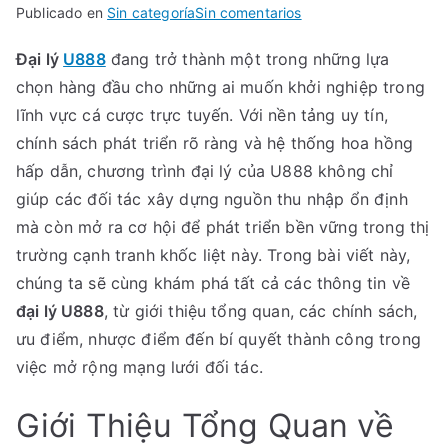
en
Publicado en
Sin categoría
Sin comentarios
TA
Đại
Đại lý
U888
đang trở thành một trong những lựa
lý
chọn hàng đầu cho những ai muốn khởi nghiệp trong
U888
–
lĩnh vực cá cược trực tuyến. Với nền tảng uy tín,
Cơ
chính sách phát triển rõ ràng và hệ thống hoa hồng
Hội
hấp dẫn, chương trình đại lý của U888 không chỉ
Kiếm
giúp các đối tác xây dựng nguồn thu nhập ổn định
Hoa
mà còn mở ra cơ hội để phát triển bền vững trong thị
Hồng
trường cạnh tranh khốc liệt này. Trong bài viết này,
Khủng
chúng ta sẽ cùng khám phá tất cả các thông tin về
Trong
đại lý U888
, từ giới thiệu tổng quan, các chính sách,
Thị
Trường
ưu điểm, nhược điểm đến bí quyết thành công trong
Cá
việc mở rộng mạng lưới đối tác.
Cược
Trực
Giới Thiệu Tổng Quan về
Tuyến