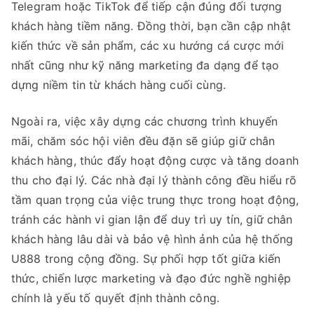
Telegram hoặc TikTok để tiếp cận đúng đối tượng
khách hàng tiềm năng. Đồng thời, bạn cần cập nhật
kiến thức về sản phẩm, các xu hướng cá cược mới
nhất cũng như kỹ năng marketing đa dạng để tạo
dựng niềm tin từ khách hàng cuối cùng.
Ngoài ra, việc xây dựng các chương trình khuyến
mãi, chăm sóc hội viên đều đặn sẽ giúp giữ chân
khách hàng, thúc đẩy hoạt động cược và tăng doanh
thu cho đại lý. Các nhà đại lý thành công đều hiểu rõ
tầm quan trọng của việc trung thực trong hoạt động,
tránh các hành vi gian lận để duy trì uy tín, giữ chân
khách hàng lâu dài và bảo vệ hình ảnh của hệ thống
U888 trong cộng đồng. Sự phối hợp tốt giữa kiến
thức, chiến lược marketing và đạo đức nghề nghiệp
chính là yếu tố quyết định thành công.