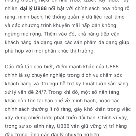
nhiên,
đại lý U888
nổi bật với chính sách hoa hồng rõ
ràng, minh bạch, hệ thống quản lý dữ liệu real-time
và các chương trình khuyến mãi hấp dẫn không
ngừng mở rộng. Thêm vào đó, khả năng tiếp cận
khách hàng đa dạng qua các sản phẩm đa dạng giúp
phù hợp với mọi phân khúc thị trường.
Các đối tác cho biết, điểm mạnh khác của U888
chính là sự chuyên nghiệp trong dịch vụ chăm sóc
khách hàng và đội ngũ hỗ trợ kỹ thuật luôn sẵn sàng
xử lý vấn đề 24/7. Trong khi đó, một số nền tảng
khác còn tồn tại hạn chế về minh bạch, hoặc các
chính sách thưởng ít rõ ràng, gây khó khăn trong việc
xây dựng chiến lược phát triển dài hạn. Chính vì vậy,
trong sự so sánh này, U888 vẫn giữ vững vị trí hàng
đầu trong lòng các đại lý chuyên nghiệp.