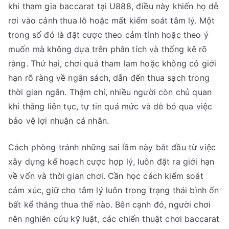
khi tham gia baccarat tại U888, điều này khiến họ dễ
rơi vào cảnh thua lỗ hoặc mất kiểm soát tâm lý. Một
trong số đó là đặt cược theo cảm tính hoặc theo ý
muốn mà không dựa trên phân tích và thống kê rõ
ràng. Thứ hai, chơi quá tham lam hoặc không có giới
hạn rõ ràng về ngân sách, dẫn đến thua sạch trong
thời gian ngắn. Thậm chí, nhiều người còn chủ quan
khi thắng liên tục, tự tin quá mức và dễ bỏ qua việc
bảo vệ lợi nhuận cá nhân.
Cách phòng tránh những sai lầm này bắt đầu từ việc
xây dựng kế hoạch cược hợp lý, luôn đặt ra giới hạn
về vốn và thời gian chơi. Cần học cách kiểm soát
cảm xúc, giữ cho tâm lý luôn trong trạng thái bình ổn
bất kể thắng thua thế nào. Bên cạnh đó, người chơi
nên nghiên cứu kỹ luật, các chiến thuật chơi baccarat