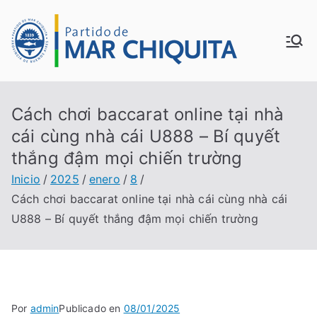
Saltar
al
MUN
contenido
ICIP
Cách chơi baccarat online tại nhà
ALID
cái cùng nhà cái U888 – Bí quyết
thắng đậm mọi chiến trường
AD
Inicio
2025
enero
8
DE
Cách chơi baccarat online tại nhà cái cùng nhà cái
U888 – Bí quyết thắng đậm mọi chiến trường
MAR
CHI
QUI
Por
admin
Publicado en
08/01/2025