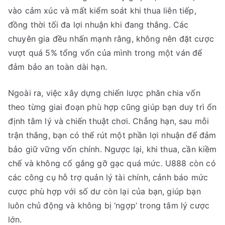
vào cảm xúc và mất kiểm soát khi thua liên tiếp,
đồng thời tối đa lợi nhuận khi đang thắng. Các
chuyên gia đều nhấn mạnh rằng, không nên đặt cược
vượt quá 5% tổng vốn của mình trong một ván để
đảm bảo an toàn dài hạn.
Ngoài ra, việc xây dựng chiến lược phân chia vốn
theo từng giai đoạn phù hợp cũng giúp bạn duy trì ổn
định tâm lý và chiến thuật chơi. Chẳng hạn, sau mỗi
trận thắng, bạn có thể rút một phần lợi nhuận để đảm
bảo giữ vững vốn chính. Ngược lại, khi thua, cần kiềm
chế và không cố gắng gỡ gạc quá mức. U888 còn có
các công cụ hỗ trợ quản lý tài chính, cảnh báo mức
cược phù hợp với số dư còn lại của bạn, giúp bạn
luôn chủ động và không bị ‘ngợp’ trong tâm lý cược
lớn.