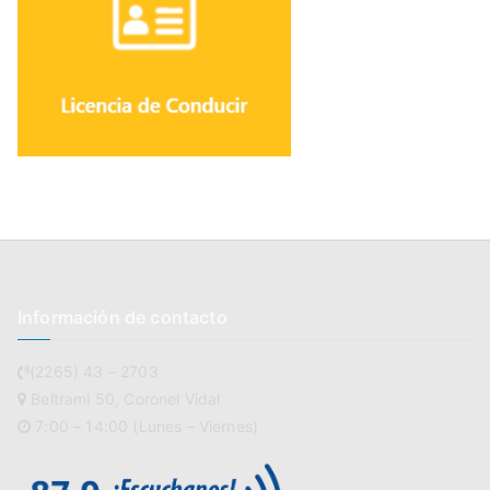
Información de contacto
(2265) 43 – 2703
Beltrami 50, Coronel Vidal
7:00 – 14:00 (Lunes – Viernes)