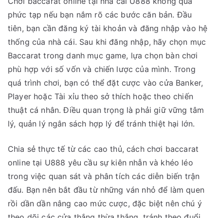
Chơi baccarat online tại nhà cái U888 không quá
chiến
phức tạp nếu bạn nắm rõ các bước căn bản. Đầu
trường
tiên, bạn cần đăng ký tài khoản và đăng nhập vào hệ
thống của nhà cái. Sau khi đăng nhập, hãy chọn mục
Baccarat trong danh mục game, lựa chọn bàn chơi
phù hợp với số vốn và chiến lược của mình. Trong
quá trình chơi, bạn có thể đặt cược vào cửa Banker,
Player hoặc Tài xỉu theo sở thích hoặc theo chiến
thuật cá nhân. Điều quan trọng là phải giữ vững tâm
lý, quản lý ngân sách hợp lý để tránh thiệt hại lớn.
Chia sẻ thực tế từ các cao thủ, cách chơi baccarat
online tại U888 yêu cầu sự kiên nhẫn và khéo léo
trong việc quan sát và phân tích các diễn biến trận
đấu. Bạn nên bắt đầu từ những ván nhỏ để làm quen
rồi dần dần nâng cao mức cược, đặc biệt nên chú ý
theo dõi các cửa thắng thừa thắng, tránh theo đuổi