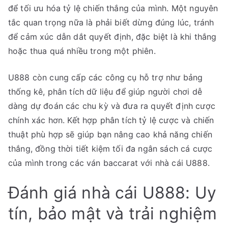
để tối ưu hóa tỷ lệ chiến thắng của mình. Một nguyên
tắc quan trọng nữa là phải biết dừng đúng lúc, tránh
để cảm xúc dẫn dắt quyết định, đặc biệt là khi thắng
hoặc thua quá nhiều trong một phiên.
U888 còn cung cấp các công cụ hỗ trợ như bảng
thống kê, phân tích dữ liệu để giúp người chơi dễ
dàng dự đoán các chu kỳ và đưa ra quyết định cược
chính xác hơn. Kết hợp phân tích tỷ lệ cược và chiến
thuật phù hợp sẽ giúp bạn nâng cao khả năng chiến
thắng, đồng thời tiết kiệm tối đa ngân sách cá cược
của mình trong các ván baccarat với nhà cái U888.
Đánh giá nhà cái U888: Uy
tín, bảo mật và trải nghiệm