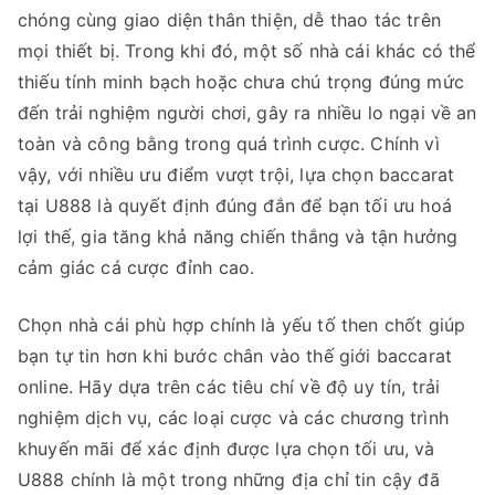
chóng cùng giao diện thân thiện, dễ thao tác trên
mọi thiết bị. Trong khi đó, một số nhà cái khác có thể
thiếu tính minh bạch hoặc chưa chú trọng đúng mức
đến trải nghiệm người chơi, gây ra nhiều lo ngại về an
toàn và công bằng trong quá trình cược. Chính vì
vậy, với nhiều ưu điểm vượt trội, lựa chọn baccarat
tại U888 là quyết định đúng đắn để bạn tối ưu hoá
lợi thế, gia tăng khả năng chiến thắng và tận hưởng
cảm giác cá cược đỉnh cao.
Chọn nhà cái phù hợp chính là yếu tố then chốt giúp
bạn tự tin hơn khi bước chân vào thế giới baccarat
online. Hãy dựa trên các tiêu chí về độ uy tín, trải
nghiệm dịch vụ, các loại cược và các chương trình
khuyến mãi để xác định được lựa chọn tối ưu, và
U888 chính là một trong những địa chỉ tin cậy đã