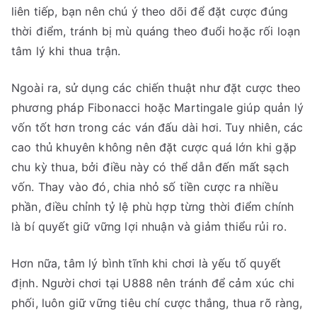
liên tiếp, bạn nên chú ý theo dõi để đặt cược đúng
thời điểm, tránh bị mù quáng theo đuổi hoặc rối loạn
tâm lý khi thua trận.
Ngoài ra, sử dụng các chiến thuật như đặt cược theo
phương pháp Fibonacci hoặc Martingale giúp quản lý
vốn tốt hơn trong các ván đấu dài hơi. Tuy nhiên, các
cao thủ khuyên không nên đặt cược quá lớn khi gặp
chu kỳ thua, bởi điều này có thể dẫn đến mất sạch
vốn. Thay vào đó, chia nhỏ số tiền cược ra nhiều
phần, điều chỉnh tỷ lệ phù hợp từng thời điểm chính
là bí quyết giữ vững lợi nhuận và giảm thiểu rủi ro.
Hơn nữa, tâm lý bình tĩnh khi chơi là yếu tố quyết
định. Người chơi tại U888 nên tránh để cảm xúc chi
phối, luôn giữ vững tiêu chí cược thắng, thua rõ ràng,