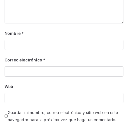
Nombre
*
Correo electrónico
*
Web
Guardar mi nombre, correo electrónico y sitio web en este
navegador para la próxima vez que haga un comentario.