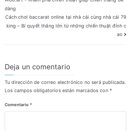
de
dàng
entradas
Cách chơi baccarat online tại nhà cái cùng nhà cái 79
king – Bí quyết thắng lớn từ những chiến thuật đỉnh c
ao
Deja un comentario
Tu dirección de correo electrónico no será publicada.
Los campos obligatorios están marcados con
*
Comentario
*