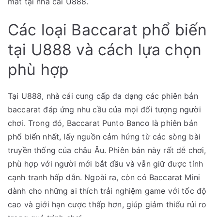
mắt tại nhà cái U888.
Các loại Baccarat phổ biến
tại U888 và cách lựa chọn
phù hợp
Tại U888, nhà cái cung cấp đa dạng các phiên bản
baccarat đáp ứng nhu cầu của mọi đối tượng người
chơi. Trong đó, Baccarat Punto Banco là phiên bản
phổ biến nhất, lấy nguồn cảm hứng từ các sòng bài
truyền thống của châu Âu. Phiên bản này rất dễ chơi,
phù hợp với người mới bắt đầu và vẫn giữ được tính
cạnh tranh hấp dẫn. Ngoài ra, còn có Baccarat Mini
dành cho những ai thích trải nghiệm game với tốc độ
cao và giới hạn cược thấp hơn, giúp giảm thiểu rủi ro