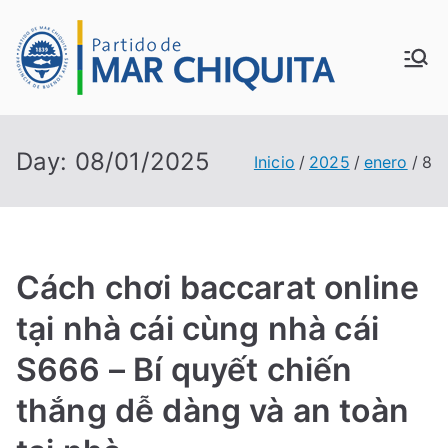
Saltar
al
MUN
contenido
ICIP
Day:
08/01/2025
Inicio
2025
enero
8
ALID
AD
DE
Cách chơi baccarat online
tại nhà cái cùng nhà cái
MAR
S666 – Bí quyết chiến
CHI
thắng dễ dàng và an toàn
QUI