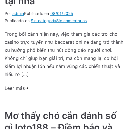
tại nhà
TA
Por
admin
Publicado en
08/01/2025
en
Publicado en
Sin categoría
Sin comentarios
Cách
Trong bối cảnh hiện nay, việc tham gia các trò chơi
chơi
casino trực tuyến như baccarat online đang trở thành
baccarat
online
xu hướng phổ biến thu hút đông đảo người chơi.
tại
Không chỉ giúp bạn giải trí, mà còn mang lại cơ hội
nhà
kiếm lợi nhuận lớn nếu nắm vững các chiến thuật và
cái
hiểu rõ […]
cùng
nhà
Leer más
cái
S666
–
Mơ thấy chó cắn đánh số
Bí
quyết
gì loto188 – Điềm báo và
chiến