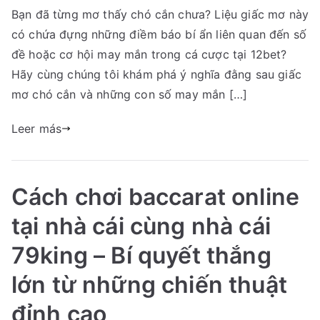
Bạn đã từng mơ thấy chó cắn chưa? Liệu giấc mơ này
game
thấy
bài
có chứa đựng những điềm báo bí ẩn liên quan đến số
chó
đẳng
cắn
đề hoặc cơ hội may mắn trong cá cược tại 12bet?
cấp
đánh
Hãy cùng chúng tôi khám phá ý nghĩa đằng sau giấc
số
mơ chó cắn và những con số may mắn […]
gì
12bet
Leer más
–
Bí
mật
Cách chơi baccarat online
và
dự
tại nhà cái cùng nhà cái
đoán
79king – Bí quyết thắng
giúp
bạn
lớn từ những chiến thuật
thắng
lớn
đỉnh cao