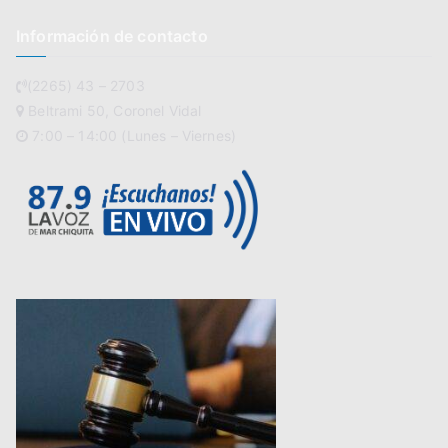
Información de contacto
(2265) 43 – 2703
Beltrami 50, Coronel Vidal
7:00 – 14:00 (Lunes – Viernes)