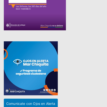
Comunicate con Ojos en Alerta