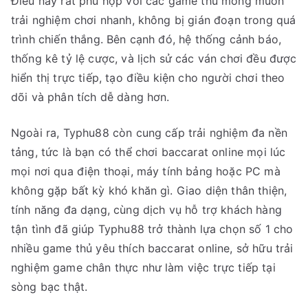
Điều này rất phù hợp với các game thủ mong muốn
trải nghiệm chơi nhanh, không bị gián đoạn trong quá
trình chiến thắng. Bên cạnh đó, hệ thống cảnh báo,
thống kê tỷ lệ cược, và lịch sử các ván chơi đều được
hiển thị trực tiếp, tạo điều kiện cho người chơi theo
dõi và phân tích dễ dàng hơn.
Ngoài ra, Typhu88 còn cung cấp trải nghiệm đa nền
tảng, tức là bạn có thể chơi baccarat online mọi lúc
mọi nơi qua điện thoại, máy tính bảng hoặc PC mà
không gặp bất kỳ khó khăn gì. Giao diện thân thiện,
tính năng đa dạng, cùng dịch vụ hỗ trợ khách hàng
tận tình đã giúp Typhu88 trở thành lựa chọn số 1 cho
nhiều game thủ yêu thích baccarat online, sở hữu trải
nghiệm game chân thực như làm việc trực tiếp tại
sòng bạc thật.