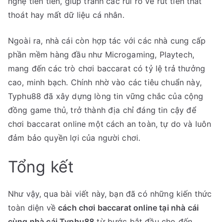
nghệ tiên tiến, giúp tránh các rủi ro về rút tiền thất
thoát hay mất dữ liệu cá nhân.
Ngoài ra, nhà cái còn hợp tác với các nhà cung cấp
phần mềm hàng đầu như Microgaming, Playtech,
mang đến các trò chơi baccarat có tỷ lệ trả thưởng
cao, minh bạch. Chính nhờ vào các tiêu chuẩn này,
Typhu88 đã xây dựng lòng tin vững chắc của cộng
đồng game thủ, trở thành địa chỉ đáng tin cậy để
chơi baccarat online một cách an toàn, tự do và luôn
đảm bảo quyền lợi của người chơi.
Tổng kết
Như vậy, qua bài viết này, bạn đã có những kiến thức
toàn diện về
cách chơi baccarat online tại nhà cái
cùng nhà cái Typhu88
từ bước bắt đầu cho đến