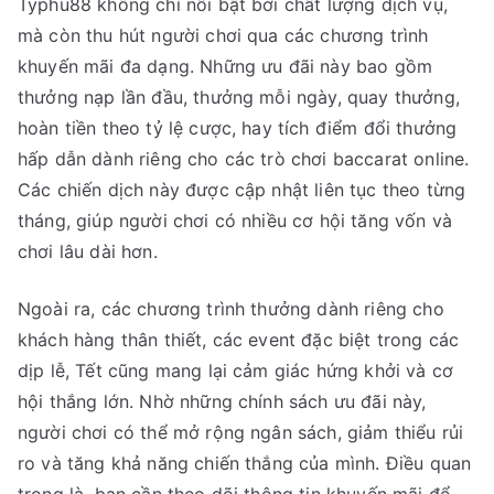
Typhu88 không chỉ nổi bật bởi chất lượng dịch vụ,
mà còn thu hút người chơi qua các chương trình
khuyến mãi đa dạng. Những ưu đãi này bao gồm
thưởng nạp lần đầu, thưởng mỗi ngày, quay thưởng,
hoàn tiền theo tỷ lệ cược, hay tích điểm đổi thưởng
hấp dẫn dành riêng cho các trò chơi baccarat online.
Các chiến dịch này được cập nhật liên tục theo từng
tháng, giúp người chơi có nhiều cơ hội tăng vốn và
chơi lâu dài hơn.
Ngoài ra, các chương trình thưởng dành riêng cho
khách hàng thân thiết, các event đặc biệt trong các
dịp lễ, Tết cũng mang lại cảm giác hứng khởi và cơ
hội thắng lớn. Nhờ những chính sách ưu đãi này,
người chơi có thể mở rộng ngân sách, giảm thiểu rủi
ro và tăng khả năng chiến thắng của mình. Điều quan