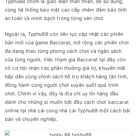
Typhu88 chính là giao diện thân thiện, dễ sử dụng,
cùng hệ thống bảo mật cao cấp nhằm đảm bảo tính
an toàn và minh bạch trong từng ván chơi.
Ngoài ra, Typhu88 còn liên tục cập nhật các phiên
bản mới của game Baccarat, mở rộng các phiên chơi
đa dạng theo từng phong cách chơi và ngân sách
của từng người. Việc tham gia Baccarat tại đây còn
có cơ hội nhận các phần thưởng giá trị, khuyến mãi
hấp dẫn cùng chính sách hỗ trợ khách hàng tận tình,
đồng hành cùng người chơi xuyên suốt quá trình
chơi. Chính vì vậy, đây là địa chỉ uy tín hàng đầu
dành cho những ai muốn bắt đầu cách chơi baccarat
online tại nhà cái cùng nhà cái Typhu88 một cách bài
bản và chuyên nghiệp.