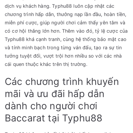
dịch vụ khách hàng. Typhu88 luôn cập nhật các
chương trình hấp dẫn, thưởng nạp lần đầu, hoàn tiền,
miễn phí cược, giúp người chơi cảm thấy yên tâm và
có cơ hội thắng lớn hơn. Thêm vào đó, tỷ lệ cược của
Typhu88 khá cạnh tranh, cùng hệ thống bảo mật cao
và tính minh bạch trong từng ván đấu, tạo ra sự tin
tưởng tuyệt đối, vượt trội hơn nhiều so với các nhà
cái quen thuộc khác trên thị trường.
Các chương trình khuyến
mãi và ưu đãi hấp dẫn
dành cho người chơi
Baccarat tại Typhu88