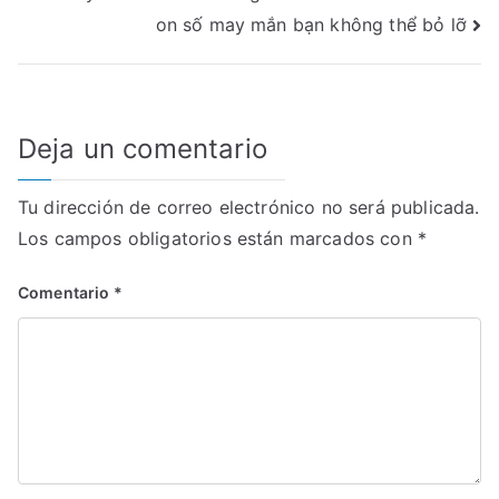
entradas
on số may mắn bạn không thể bỏ lỡ
Deja un comentario
Tu dirección de correo electrónico no será publicada.
Los campos obligatorios están marcados con
*
Comentario
*