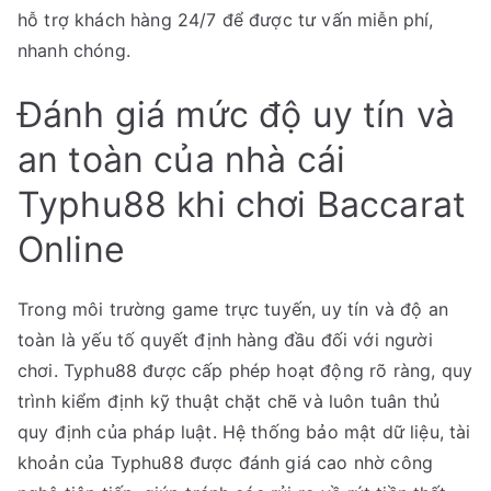
hỗ trợ khách hàng 24/7 để được tư vấn miễn phí,
nhanh chóng.
Đánh giá mức độ uy tín và
an toàn của nhà cái
Typhu88 khi chơi Baccarat
Online
Trong môi trường game trực tuyến, uy tín và độ an
toàn là yếu tố quyết định hàng đầu đối với người
chơi. Typhu88 được cấp phép hoạt động rõ ràng, quy
trình kiểm định kỹ thuật chặt chẽ và luôn tuân thủ
quy định của pháp luật. Hệ thống bảo mật dữ liệu, tài
khoản của Typhu88 được đánh giá cao nhờ công