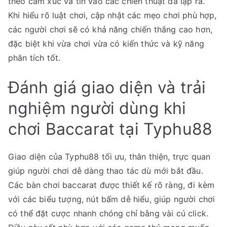
theo cảm xúc và tin vào các chiến thuật đã lập ra.
Khi hiểu rõ luật chơi, cập nhật các mẹo chơi phù hợp,
các người chơi sẽ có khả năng chiến thắng cao hơn,
đặc biệt khi vừa chơi vừa có kiến thức và kỹ năng
phân tích tốt.
Đánh giá giao diện và trải
nghiệm người dùng khi
chơi Baccarat tại Typhu88
Giao diện của Typhu88 tối ưu, thân thiện, trực quan
giúp người chơi dễ dàng thao tác dù mới bắt đầu.
Các bàn chơi baccarat được thiết kế rõ ràng, đi kèm
với các biểu tượng, nút bấm dễ hiểu, giúp người chơi
có thể đặt cược nhanh chóng chỉ bằng vài cú click.