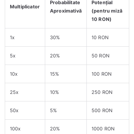
Probabilitate
Potențial
Multiplicator
Aproximativă
(pentru miză
10 RON)
1x
30%
10 RON
5x
20%
50 RON
10x
15%
100 RON
25x
10%
250 RON
50x
5%
500 RON
100x
20%
1000 RON