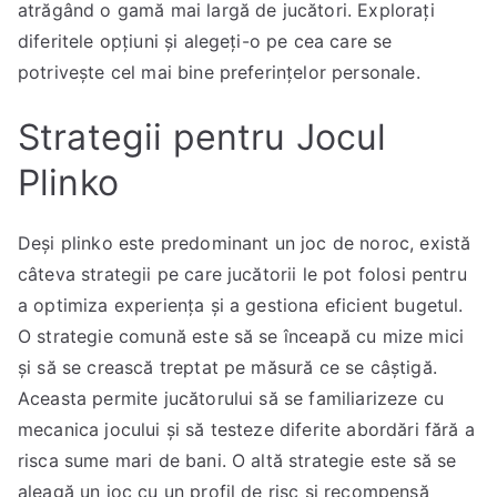
atrăgând o gamă mai largă de jucători. Explorați
diferitele opțiuni și alegeți-o pe cea care se
potrivește cel mai bine preferințelor personale.
Strategii pentru Jocul
Plinko
Deși plinko este predominant un joc de noroc, există
câteva strategii pe care jucătorii le pot folosi pentru
a optimiza experiența și a gestiona eficient bugetul.
O strategie comună este să se înceapă cu mize mici
și să se crească treptat pe măsură ce se câștigă.
Aceasta permite jucătorului să se familiarizeze cu
mecanica jocului și să testeze diferite abordări fără a
risca sume mari de bani. O altă strategie este să se
aleagă un joc cu un profil de risc și recompensă