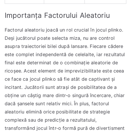
Importanța Factorului Aleatoriu
Factorul aleatoriu joacă un rol crucial în jocul plinko.
Deși jucătorul poate selecta miza, nu are control
asupra traiectoriei bilei după lansare. Fiecare cădere
este complet independentă de celelalte, iar rezultatul
final este determinat de o combinație aleatorie de
ricoșee. Acest element de imprevizibilitate este ceea
ce face ca jocul plinko să fie atât de captivant și
incitant. Jucătorii sunt atrași de posibilitatea de a
obține un câștig mare dintr-o singură încercare, chiar
dacă șansele sunt relativ mici. În plus, factorul
aleatoriu elimină orice posibilitate de strategie
complexă sau de predicție a rezultatului,
transformând jocul într-o formă pură de divertisment