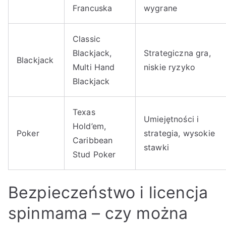
Francuska
wygrane
Classic
Blackjack,
Strategiczna gra,
Blackjack
Multi Hand
niskie ryzyko
Blackjack
Texas
Umiejętności i
Hold’em,
Poker
strategia, wysokie
Caribbean
stawki
Stud Poker
Bezpieczeństwo i licencja
spinmama – czy można