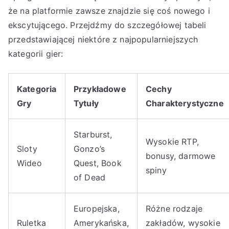
że na platformie zawsze znajdzie się coś nowego i
ekscytującego. Przejdźmy do szczegółowej tabeli
przedstawiającej niektóre z najpopularniejszych
kategorii gier:
Kategoria
Przykładowe
Cechy
Gry
Tytuły
Charakterystyczne
Starburst,
Wysokie RTP,
Sloty
Gonzo’s
bonusy, darmowe
Wideo
Quest, Book
spiny
of Dead
Europejska,
Różne rodzaje
Ruletka
Amerykańska,
zakładów, wysokie