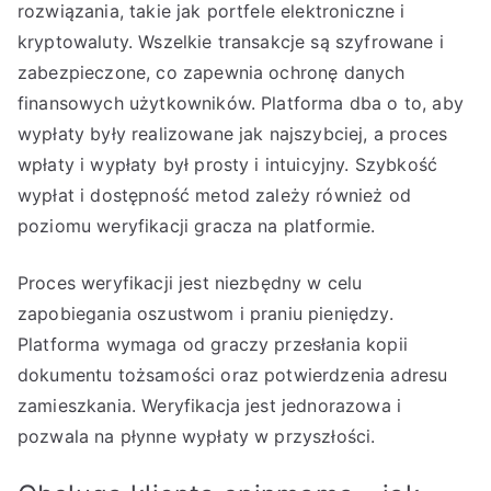
rozwiązania, takie jak portfele elektroniczne i
kryptowaluty. Wszelkie transakcje są szyfrowane i
zabezpieczone, co zapewnia ochronę danych
finansowych użytkowników. Platforma dba o to, aby
wypłaty były realizowane jak najszybciej, a proces
wpłaty i wypłaty był prosty i intuicyjny. Szybkość
wypłat i dostępność metod zależy również od
poziomu weryfikacji gracza na platformie.
Proces weryfikacji jest niezbędny w celu
zapobiegania oszustwom i praniu pieniędzy.
Platforma wymaga od graczy przesłania kopii
dokumentu tożsamości oraz potwierdzenia adresu
zamieszkania. Weryfikacja jest jednorazowa i
pozwala na płynne wypłaty w przyszłości.