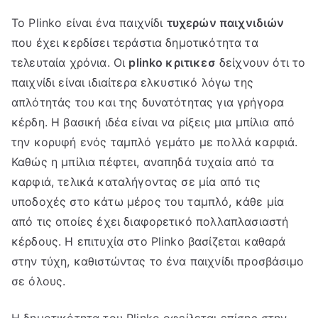
Το Plinko είναι ένα παιχνίδι
τυχερών παιχνιδιών
που έχει κερδίσει τεράστια δημοτικότητα τα
τελευταία χρόνια. Οι
plinko κριτικεσ
δείχνουν ότι το
παιχνίδι είναι ιδιαίτερα ελκυστικό λόγω της
απλότητάς του και της δυνατότητας για γρήγορα
κέρδη. Η βασική ιδέα είναι να ρίξεις μια μπίλια από
την κορυφή ενός ταμπλό γεμάτο με πολλά καρφιά.
Καθώς η μπίλια πέφτει, αναπηδά τυχαία από τα
καρφιά, τελικά καταλήγοντας σε μία από τις
υποδοχές στο κάτω μέρος του ταμπλό, κάθε μία
από τις οποίες έχει διαφορετικό πολλαπλασιαστή
κέρδους. Η επιτυχία στο Plinko βασίζεται καθαρά
στην τύχη, καθιστώντας το ένα παιχνίδι προσβάσιμο
σε όλους.