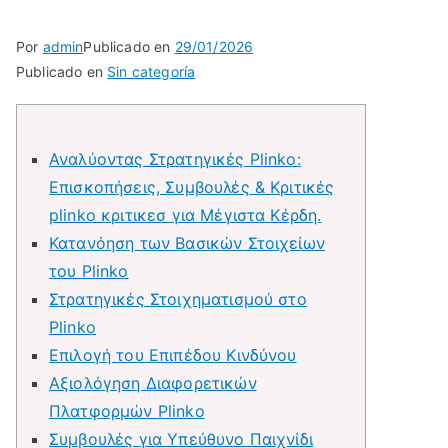
TA
Por
admin
Publicado en
29/01/2026
Publicado en
Sin categoría
Αναλύοντας Στρατηγικές Plinko:
Επισκοπήσεις, Συμβουλές & Κριτικές
plinko κριτικεσ για Μέγιστα Κέρδη.
Κατανόηση των Βασικών Στοιχείων
του Plinko
Στρατηγικές Στοιχηματισμού στο
Plinko
Επιλογή του Επιπέδου Κινδύνου
Αξιολόγηση Διαφορετικών
Πλατφορμών Plinko
Συμβουλές για Υπεύθυνο Παιχνίδι