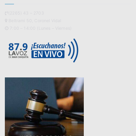
(2265) 43 – 2703
Beltrami 50, Coronel Vidal
7:00 – 14:00 (Lunes – Viernes)