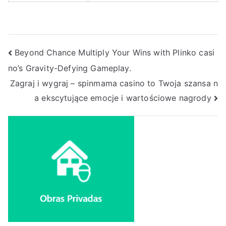
Navegación
Beyond Chance Multiply Your Wins with Plinko casi
no’s Gravity-Defying Gameplay.
de
Zagraj i wygraj – spinmama casino to Twoja szansa n
entradas
a ekscytujące emocje i wartościowe nagrody