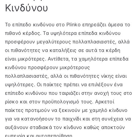
Κινδύνου
Το επίπεδο κινδύνου στο Plinko επηρεάζει άμεσα το
πιθανό κέρδος. Τα υψηλότερα επίπεδα κινδύνου
προσφέρουν μεγαλύτερους πολλαπλασιαστές, αλλά
οι πιθανότητες να καταλήξεις σε αυτά τα κέρδη
είναι μικρότερες. Αντίθετα, τα χαμηλότερα επίπεδα
κινδύνου προσφέρουν μικρότερους
πολλαπλασιαστές, αλλά οι πιθανότητες νίκης είναι
υψηλότερες. Οι παίκτες πρέπει να επιλέξουν ένα
επίπεδο κινδύνου που ταιριάζει στην ανοχή τους στο
ρίσκο και στον προϋπολογισμό τους. Αρκετοί
παίκτες προτιμούν να ξεκινούν με χαμηλό κίνδυνο
για να κατανοήσουν το παιχνίδι και στη συνέχεια να
αυξάνουν σταδιακά τον κίνδυνο καθώς αποκτούν
εμπειρία και αυτοπεποίθηση.