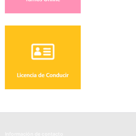
Información de contacto