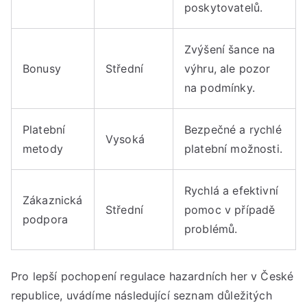
poskytovatelů.
Zvýšení šance na
Bonusy
Střední
výhru, ale pozor
na podmínky.
Platební
Bezpečné a rychlé
Vysoká
metody
platební možnosti.
Rychlá a efektivní
Zákaznická
Střední
pomoc v případě
podpora
problémů.
Pro lepší pochopení regulace hazardních her v České
republice, uvádíme následující seznam důležitých