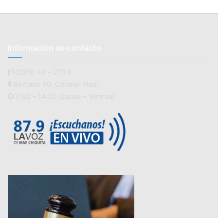
Información de contacto
(2265) 43 – 2703
Beltrami 50, Coronel Vidal
7:00 – 14:00 (Lunes – Viernes)