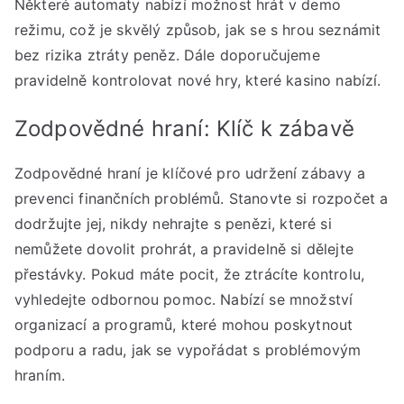
Některé automaty nabízí možnost hrát v demo
režimu, což je skvělý způsob, jak se s hrou seznámit
bez rizika ztráty peněz. Dále doporučujeme
pravidelně kontrolovat nové hry, které kasino nabízí.
Zodpovědné hraní: Klíč k zábavě
Zodpovědné hraní je klíčové pro udržení zábavy a
prevenci finančních problémů. Stanovte si rozpočet a
dodržujte jej, nikdy nehrajte s penězi, které si
nemůžete dovolit prohrát, a pravidelně si dělejte
přestávky. Pokud máte pocit, že ztrácíte kontrolu,
vyhledejte odbornou pomoc. Nabízí se množství
organizací a programů, které mohou poskytnout
podporu a radu, jak se vypořádat s problémovým
hraním.