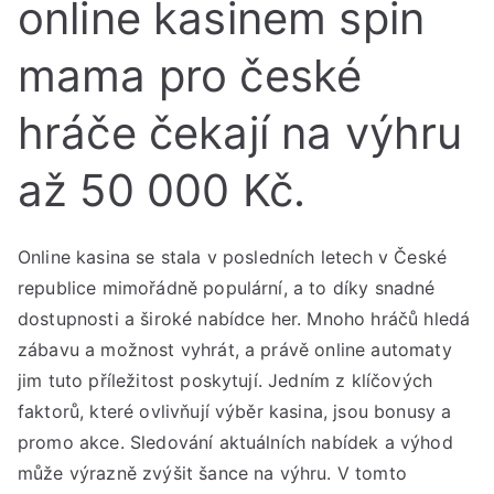
online kasinem spin
mama pro české
hráče čekají na výhru
až 50 000 Kč.
Online kasina se stala v posledních letech v České
republice mimořádně populární, a to díky snadné
dostupnosti a široké nabídce her. Mnoho hráčů hledá
zábavu a možnost vyhrát, a právě online automaty
jim tuto příležitost poskytují. Jedním z klíčových
faktorů, které ovlivňují výběr kasina, jsou bonusy a
promo akce. Sledování aktuálních nabídek a výhod
může výrazně zvýšit šance na výhru. V tomto