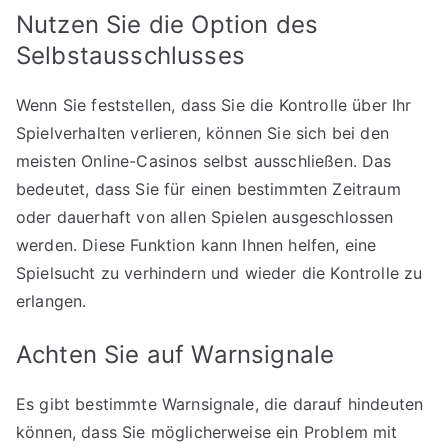
Nutzen Sie die Option des
Selbstausschlusses
Wenn Sie feststellen, dass Sie die Kontrolle über Ihr
Spielverhalten verlieren, können Sie sich bei den
meisten Online-Casinos selbst ausschließen. Das
bedeutet, dass Sie für einen bestimmten Zeitraum
oder dauerhaft von allen Spielen ausgeschlossen
werden. Diese Funktion kann Ihnen helfen, eine
Spielsucht zu verhindern und wieder die Kontrolle zu
erlangen.
Achten Sie auf Warnsignale
Es gibt bestimmte Warnsignale, die darauf hindeuten
können, dass Sie möglicherweise ein Problem mit