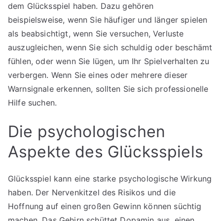
dem Glücksspiel haben. Dazu gehören
beispielsweise, wenn Sie häufiger und länger spielen
als beabsichtigt, wenn Sie versuchen, Verluste
auszugleichen, wenn Sie sich schuldig oder beschämt
fühlen, oder wenn Sie lügen, um Ihr Spielverhalten zu
verbergen. Wenn Sie eines oder mehrere dieser
Warnsignale erkennen, sollten Sie sich professionelle
Hilfe suchen.
Die psychologischen
Aspekte des Glücksspiels
Glücksspiel kann eine starke psychologische Wirkung
haben. Der Nervenkitzel des Risikos und die
Hoffnung auf einen großen Gewinn können süchtig
machen. Das Gehirn schüttet Dopamin aus, einen