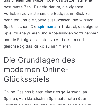
das Drehen der Walzen oder das Setzen auf eine
bestimmte Zahl. Es geht darum, die eigenen
Vorlieben zu verstehen, die Budgets im Blick zu
behalten und die Spiele auszuwählen, die wirklich
Spaß machen. Die
spinmama
hilft dabei, das eigene
Spiel zu analysieren und Anpassungen vorzunehmen,
um die Erfolgsaussichten zu verbessern und
gleichzeitig das Risiko zu minimieren.
Die Grundlagen des
modernen Online-
Glücksspiels
Online-Casinos bieten eine riesige Auswahl an
Spielen, von klassischen Spielautomaten über