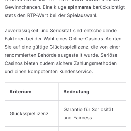
Gewinnchancen. Eine kluge
spinmama
berücksichtigt
stets den RTP-Wert bei der Spielauswahl.
Zuverlässigkeit und Seriosität sind entscheidende
Faktoren bei der Wahl eines Online-Casinos. Achten
Sie auf eine gültige Glücksspiellizenz, die von einer
renommierten Behörde ausgestellt wurde. Seriöse
Casinos bieten zudem sichere Zahlungsmethoden
und einen kompetenten Kundenservice.
Kriterium
Bedeutung
Garantie für Seriosität
Glücksspiellizenz
und Fairness