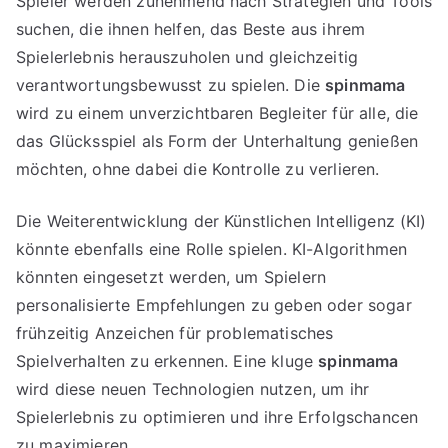
Spieler werden zunehmend nach Strategien und Tools
suchen, die ihnen helfen, das Beste aus ihrem
Spielerlebnis herauszuholen und gleichzeitig
verantwortungsbewusst zu spielen. Die
spinmama
wird zu einem unverzichtbaren Begleiter für alle, die
das Glücksspiel als Form der Unterhaltung genießen
möchten, ohne dabei die Kontrolle zu verlieren.
Die Weiterentwicklung der Künstlichen Intelligenz (KI)
könnte ebenfalls eine Rolle spielen. KI-Algorithmen
könnten eingesetzt werden, um Spielern
personalisierte Empfehlungen zu geben oder sogar
frühzeitig Anzeichen für problematisches
Spielverhalten zu erkennen. Eine kluge
spinmama
wird diese neuen Technologien nutzen, um ihr
Spielerlebnis zu optimieren und ihre Erfolgschancen
zu maximieren.