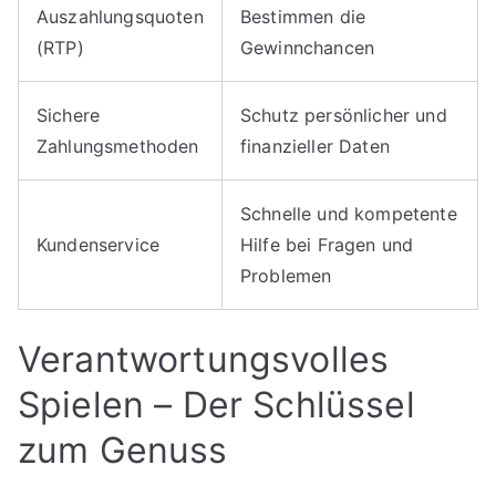
Auszahlungsquoten
Bestimmen die
(RTP)
Gewinnchancen
Sichere
Schutz persönlicher und
Zahlungsmethoden
finanzieller Daten
Schnelle und kompetente
Kundenservice
Hilfe bei Fragen und
Problemen
Verantwortungsvolles
Spielen – Der Schlüssel
zum Genuss