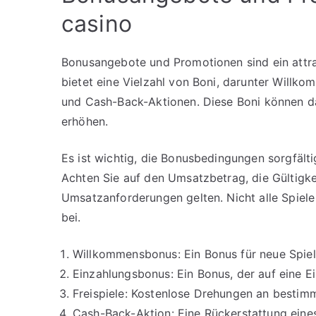
casino
Bonusangebote und Promotionen sind ein attr
bietet eine Vielzahl von Boni, darunter Willko
und Cash-Back-Aktionen. Diese Boni können d
erhöhen.
Es ist wichtig, die Bonusbedingungen sorgfält
Achten Sie auf den Umsatzbetrag, die Gültigkei
Umsatzanforderungen gelten. Nicht alle Spiel
bei.
Willkommensbonus: Ein Bonus für neue Spiele
Einzahlungsbonus: Ein Bonus, der auf eine E
Freispiele: Kostenlose Drehungen an bestim
Cash-Back-Aktion: Eine Rückerstattung eines 