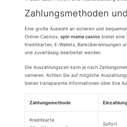
Zahlungsmethoden und
Eine große Auswahl an sicheren und bequemen
Online-Casinos.
spin mama casino
bietet eine
Kreditkarten, E-Wallets, Banküberweisungen u
und zuverlässig bearbeitet werden.
Die Auszahlungszeit kann je nach Zahlungsme
variieren. Achten Sie auf mögliche Auszahlun
bieten transparente Informationen über ihre Au
Zahlungsmethode
Einzahlung
Kreditkarte
Sofort