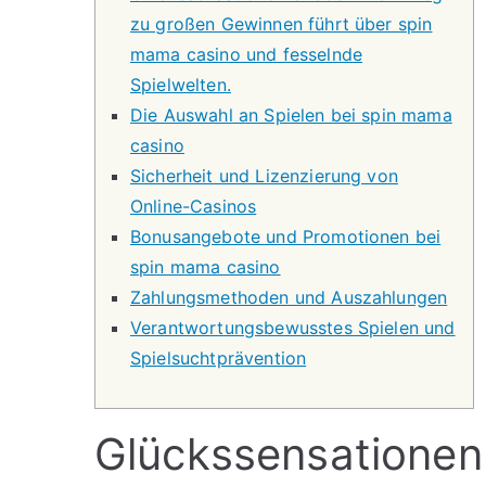
zu großen Gewinnen führt über spin
mama casino und fesselnde
Spielwelten.
Die Auswahl an Spielen bei spin mama
casino
Sicherheit und Lizenzierung von
Online-Casinos
Bonusangebote und Promotionen bei
spin mama casino
Zahlungsmethoden und Auszahlungen
Verantwortungsbewusstes Spielen und
Spielsuchtprävention
Glückssensationen