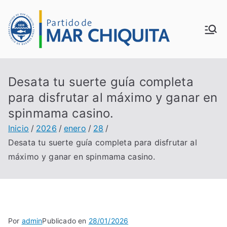
Saltar
al
MUN
contenido
ICIP
Desata tu suerte guía completa
ALID
para disfrutar al máximo y ganar en
spinmama casino.
AD
Inicio
2026
enero
28
DE
Desata tu suerte guía completa para disfrutar al
máximo y ganar en spinmama casino.
MAR
CHI
QUI
Por
admin
Publicado en
28/01/2026