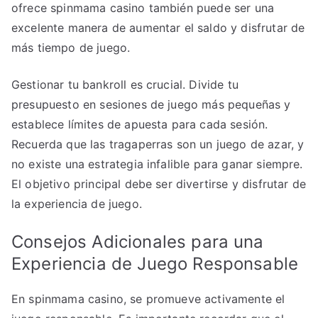
ofrece spinmama casino también puede ser una
excelente manera de aumentar el saldo y disfrutar de
más tiempo de juego.
Gestionar tu bankroll es crucial. Divide tu
presupuesto en sesiones de juego más pequeñas y
establece límites de apuesta para cada sesión.
Recuerda que las tragaperras son un juego de azar, y
no existe una estrategia infalible para ganar siempre.
El objetivo principal debe ser divertirse y disfrutar de
la experiencia de juego.
Consejos Adicionales para una
Experiencia de Juego Responsable
En spinmama casino, se promueve activamente el