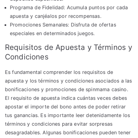
Programa de Fidelidad: Acumula puntos por cada
apuesta y canjéalos por recompensas.
Promociones Semanales: Disfruta de ofertas
especiales en determinados juegos.
Requisitos de Apuesta y Términos y
Condiciones
Es fundamental comprender los requisitos de
apuesta y los términos y condiciones asociados a las
bonificaciones y promociones de spinmama casino.
El requisito de apuesta indica cuántas veces debes
apostar el importe del bono antes de poder retirar
tus ganancias. Es importante leer detenidamente los
términos y condiciones para evitar sorpresas
desagradables. Algunas bonificaciones pueden tener