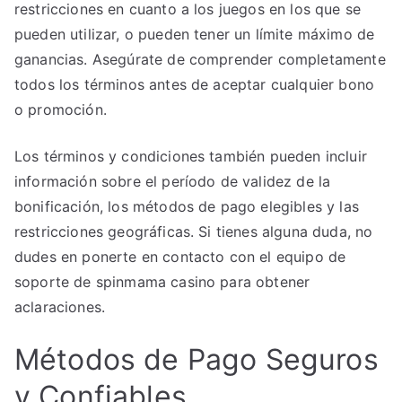
restricciones en cuanto a los juegos en los que se
pueden utilizar, o pueden tener un límite máximo de
ganancias. Asegúrate de comprender completamente
todos los términos antes de aceptar cualquier bono
o promoción.
Los términos y condiciones también pueden incluir
información sobre el período de validez de la
bonificación, los métodos de pago elegibles y las
restricciones geográficas. Si tienes alguna duda, no
dudes en ponerte en contacto con el equipo de
soporte de spinmama casino para obtener
aclaraciones.
Métodos de Pago Seguros
y Confiables