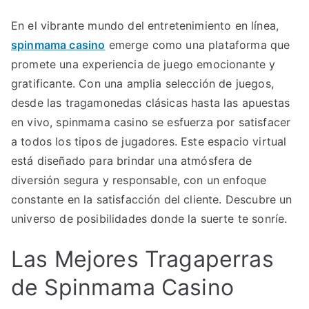
En el vibrante mundo del entretenimiento en línea,
spinmama casino
emerge como una plataforma que
promete una experiencia de juego emocionante y
gratificante. Con una amplia selección de juegos,
desde las tragamonedas clásicas hasta las apuestas
en vivo, spinmama casino se esfuerza por satisfacer
a todos los tipos de jugadores. Este espacio virtual
está diseñado para brindar una atmósfera de
diversión segura y responsable, con un enfoque
constante en la satisfacción del cliente. Descubre un
universo de posibilidades donde la suerte te sonríe.
Las Mejores Tragaperras
de Spinmama Casino