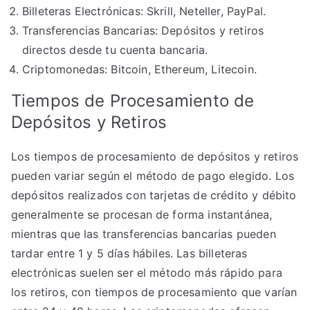
Billeteras Electrónicas: Skrill, Neteller, PayPal.
Transferencias Bancarias: Depósitos y retiros
directos desde tu cuenta bancaria.
Criptomonedas: Bitcoin, Ethereum, Litecoin.
Tiempos de Procesamiento de
Depósitos y Retiros
Los tiempos de procesamiento de depósitos y retiros
pueden variar según el método de pago elegido. Los
depósitos realizados con tarjetas de crédito y débito
generalmente se procesan de forma instantánea,
mientras que las transferencias bancarias pueden
tardar entre 1 y 5 días hábiles. Las billeteras
electrónicas suelen ser el método más rápido para
los retiros, con tiempos de procesamiento que varían