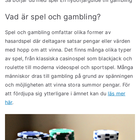
Så börjar du med spel En nybörjarguide till gambling
börjar
du
TA
Vad är spel och gambling?
med
spel
Spel och gambling omfattar olika former av
En
nybörjarguide
hasardspel där deltagare satsar pengar eller värden
till
med hopp om att vinna. Det finns många olika typer
gambling
av spel, från klassiska casinospel som blackjack och
roulette till moderna videospel och sportspel. Många
människor dras till gambling på grund av spänningen
och möjligheten att vinna stora summor pengar. För
att fördjupa sig ytterligare i ämnet kan du
läs mer
här
.