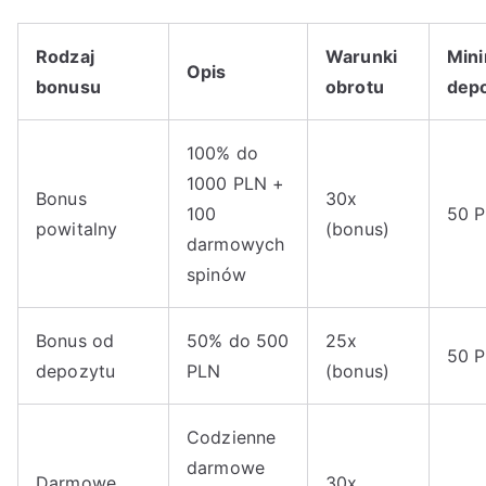
Rodzaj
Warunki
Min
Opis
bonusu
obrotu
dep
100% do
1000 PLN +
Bonus
30x
100
50 
powitalny
(bonus)
darmowych
spinów
Bonus od
50% do 500
25x
50 
depozytu
PLN
(bonus)
Codzienne
darmowe
Darmowe
30x