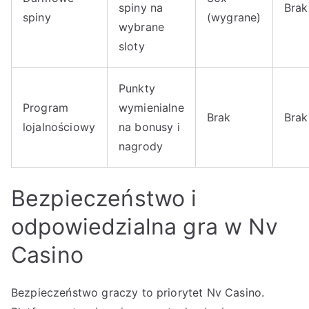
spiny na
Brak
spiny
(wygrane)
wybrane
sloty
Punkty
Program
wymienialne
Brak
Brak
lojalnościowy
na bonusy i
nagrody
Bezpieczeństwo i
odpowiedzialna gra w Nv
Casino
Bezpieczeństwo graczy to priorytet Nv Casino.