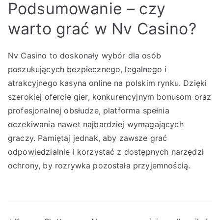
Podsumowanie – czy
warto grać w Nv Casino?
Nv Casino to doskonały wybór dla osób
poszukujących bezpiecznego, legalnego i
atrakcyjnego kasyna online na polskim rynku. Dzięki
szerokiej ofercie gier, konkurencyjnym bonusom oraz
profesjonalnej obsłudze, platforma spełnia
oczekiwania nawet najbardziej wymagających
graczy. Pamiętaj jednak, aby zawsze grać
odpowiedzialnie i korzystać z dostępnych narzędzi
ochrony, by rozrywka pozostała przyjemnością.