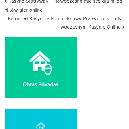
Navegación
Kasyno Slottyway – Nowoczesne miejsce dla miłoś
ników gier online
de
Betonred Kasyno – Kompleksowy Przewodnik po No
entradas
woczesnym Kasynie Online