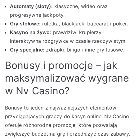
Automaty (sloty):
klasyczne, wideo oraz
progresywne jackpoty.
Gry stołowe:
ruletka, blackjack, baccarat i poker.
Kasyno na żywo:
prawdziwi krupierzy i
interaktywna rozgrywka w czasie rzeczywistym.
Gry specjalne:
zdrapki, bingo i inne gry losowe.
Bonusy i promocje – jak
maksymalizować wygrane
w Nv Casino?
Bonusy to jeden z najważniejszych elementów
przyciągających graczy do kasyn online. Nv Casino
oferuje różnorodne promocje, które pozwalają
zwiększyć budżet na grę i przedłużyć czas zabawy.