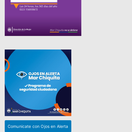
Comunicate con Ojos en Alerta