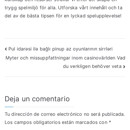
trygg spelmiljö för alla. Utforska vårt innehåll och ta
del av de bästa tipsen för en lyckad spelupplevelse!
Navegación
Pul idarəsi ilə bağlı pinup az oyunlarının sirrləri
Myter och missuppfattningar inom casinovärlden Vad
de
du verkligen behöver veta
entradas
Deja un comentario
Tu dirección de correo electrónico no será publicada.
Los campos obligatorios están marcados con
*