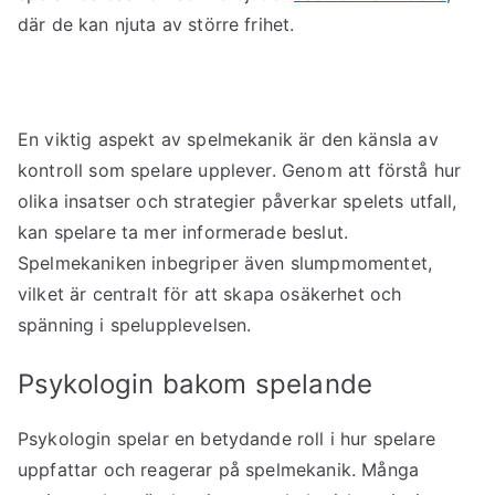
där de kan njuta av större frihet.
En viktig aspekt av spelmekanik är den känsla av
kontroll som spelare upplever. Genom att förstå hur
olika insatser och strategier påverkar spelets utfall,
kan spelare ta mer informerade beslut.
Spelmekaniken inbegriper även slumpmomentet,
vilket är centralt för att skapa osäkerhet och
spänning i spelupplevelsen.
Psykologin bakom spelande
Psykologin spelar en betydande roll i hur spelare
uppfattar och reagerar på spelmekanik. Många