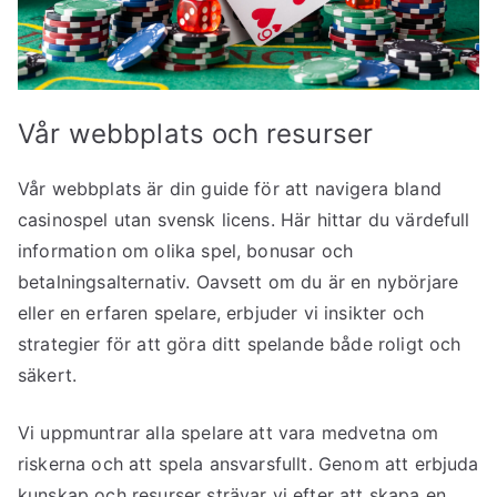
Vår webbplats och resurser
Vår webbplats är din guide för att navigera bland
casinospel utan svensk licens. Här hittar du värdefull
information om olika spel, bonusar och
betalningsalternativ. Oavsett om du är en nybörjare
eller en erfaren spelare, erbjuder vi insikter och
strategier för att göra ditt spelande både roligt och
säkert.
Vi uppmuntrar alla spelare att vara medvetna om
riskerna och att spela ansvarsfullt. Genom att erbjuda
kunskap och resurser strävar vi efter att skapa en