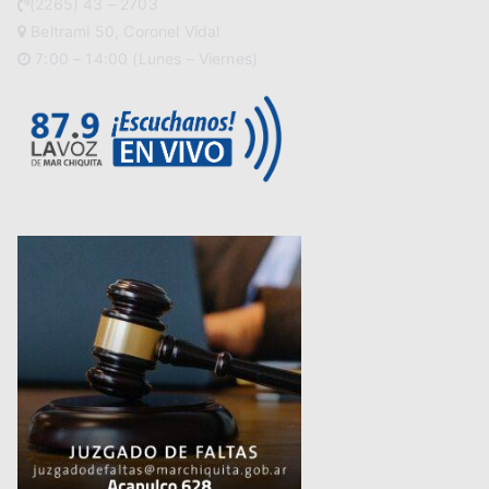
(2265) 43 – 2703
Beltrami 50, Coronel Vidal
7:00 – 14:00 (Lunes – Viernes)