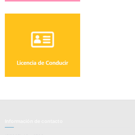
Información de contacto