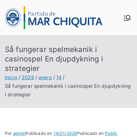
Saltar
al
MUN
contenido
ICIP
Så fungerar spelmekanik i
ALID
casinospel En djupdykning i
strategier
AD
Inicio
2026
enero
14
DE
Så fungerar spelmekanik i casinospel En djupdykning
i strategier
MAR
CHI
QUI
Por
admin
Publicado en
14/01/2026
Publicado en
Public