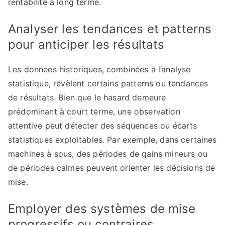
rentabilité à long terme.
Analyser les tendances et patterns
pour anticiper les résultats
Les données historiques, combinées à l’analyse
statistique, révèlent certains patterns ou tendances
de résultats. Bien que le hasard demeure
prédominant à court terme, une observation
attentive peut détecter des séquences ou écarts
statistiques exploitables. Par exemple, dans certaines
machines à sous, des périodes de gains mineurs ou
de périodes calmes peuvent orienter les décisions de
mise.
Employer des systèmes de mise
progressifs ou contraires