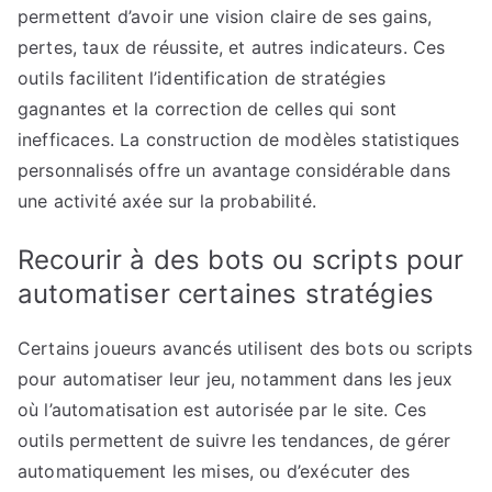
permettent d’avoir une vision claire de ses gains,
pertes, taux de réussite, et autres indicateurs. Ces
outils facilitent l’identification de stratégies
gagnantes et la correction de celles qui sont
inefficaces. La construction de modèles statistiques
personnalisés offre un avantage considérable dans
une activité axée sur la probabilité.
Recourir à des bots ou scripts pour
automatiser certaines stratégies
Certains joueurs avancés utilisent des bots ou scripts
pour automatiser leur jeu, notamment dans les jeux
où l’automatisation est autorisée par le site. Ces
outils permettent de suivre les tendances, de gérer
automatiquement les mises, ou d’exécuter des