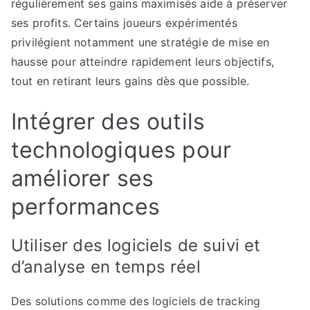
régulièrement ses gains maximisés aide à préserver
ses profits. Certains joueurs expérimentés
privilégient notamment une stratégie de mise en
hausse pour atteindre rapidement leurs objectifs,
tout en retirant leurs gains dès que possible.
Intégrer des outils
technologiques pour
améliorer ses
performances
Utiliser des logiciels de suivi et
d’analyse en temps réel
Des solutions comme des logiciels de tracking