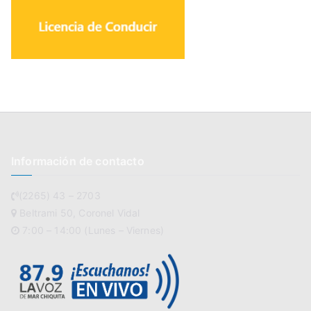
Información de contacto
(2265) 43 – 2703
Beltrami 50, Coronel Vidal
7:00 – 14:00 (Lunes – Viernes)