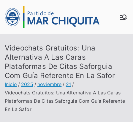
Saltar
al
MUN
contenido
ICIP
Videochats Gratuitos: Una
ALID
Alternativa A Las Caras
Plataformas De Citas Saforguia
AD
Com Guía Referente En La Safor
DE
Inicio
2025
noviembre
21
Videochats Gratuitos: Una Alternativa A Las Caras
MAR
Plataformas De Citas Saforguia Com Guía Referente
En La Safor
CHI
QUI