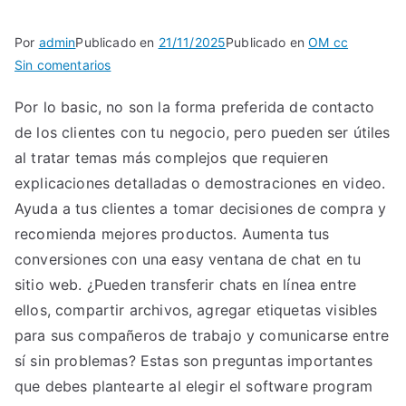
TA
Por
admin
Publicado en
21/11/2025
Publicado en
OM cc
en
Sin comentarios
Videochats
Por lo basic, no son la forma preferida de contacto
Gratuitos:
de los clientes con tu negocio, pero pueden ser útiles
Una
Alternativa
al tratar temas más complejos que requieren
A
explicaciones detalladas o demostraciones en video.
Las
Ayuda a tus clientes a tomar decisiones de compra y
Caras
recomienda mejores productos. Aumenta tus
Plataformas
conversiones con una easy ventana de chat en tu
De
sitio web. ¿Pueden transferir chats en línea entre
Citas
ellos, compartir archivos, agregar etiquetas visibles
Saforguia
para sus compañeros de trabajo y comunicarse entre
Com
Guía
sí sin problemas? Estas son preguntas importantes
Referente
que debes plantearte al elegir el software program
En