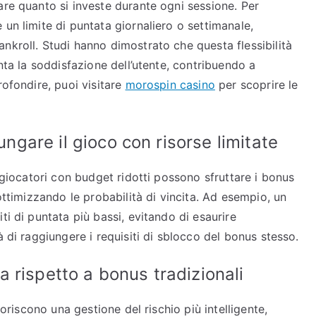
are quanto si investe durante ogni sessione. Per
un limite di puntata giornaliero o settimanale,
nkroll. Studi hanno dimostrato che questa flessibilità
enta la soddisfazione dell’utente, contribuendo a
rofondire, puoi visitare
morospin casino
per scoprire le
lungare il gioco con risorse limitate
i giocatori con budget ridotti possono sfruttare i bonus
 ottimizzando le probabilità di vincita. Ad esempio, un
ti di puntata più bassi, evitando di esaurire
à di raggiungere i requisiti di sblocco del bonus stesso.
ita rispetto a bonus tradizionali
voriscono una gestione del rischio più intelligente,