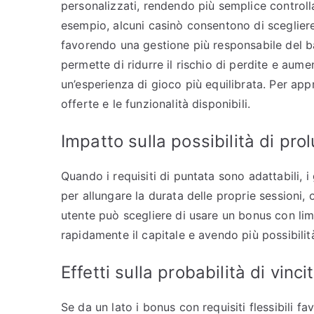
personalizzati, rendendo più semplice controll
esempio, alcuni casinò consentono di scegliere 
favorendo una gestione più responsabile del ba
permette di ridurre il rischio di perdite e aum
un’esperienza di gioco più equilibrata. Per app
offerte e le funzionalità disponibili.
Impatto sulla possibilità di pro
Quando i requisiti di puntata sono adattabili, 
per allungare la durata delle proprie sessioni,
utente può scegliere di usare un bonus con limi
rapidamente il capitale e avendo più possibilit
Effetti sulla probabilità di vinc
Se da un lato i bonus con requisiti flessibili fa