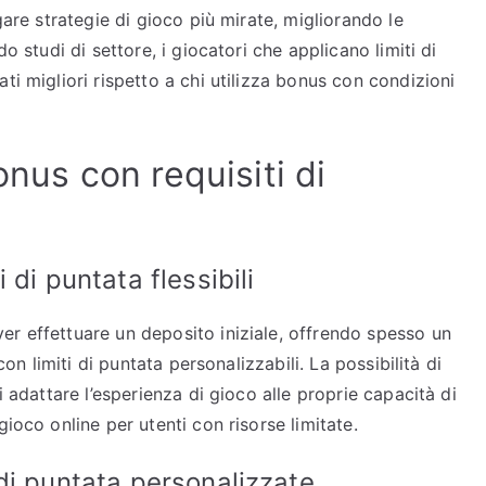
gare strategie di gioco più mirate, migliorando le
o studi di settore, i giocatori che applicano limiti di
ti migliori rispetto a chi utilizza bonus con condizioni
onus con requisiti di
di puntata flessibili
r effettuare un deposito iniziale, offrendo spesso un
con limiti di puntata personalizzabili. La possibilità di
i adattare l’esperienza di gioco alle proprie capacità di
ioco online per utenti con risorse limitate.
di puntata personalizzate