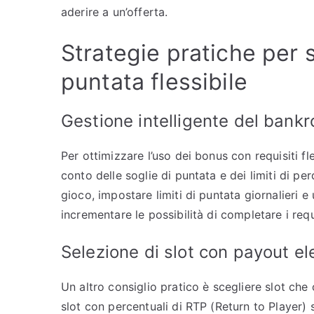
aderire a un’offerta.
Strategie pratiche per s
puntata flessibile
Gestione intelligente del bankrol
Per ottimizzare l’uso dei bonus con requisiti fle
conto delle soglie di puntata e dei limiti di per
gioco, impostare limiti di puntata giornalieri 
incrementare le possibilità di completare i req
Selezione di slot con payout ele
Un altro consiglio pratico è scegliere slot che 
slot con percentuali di RTP (Return to Player) s