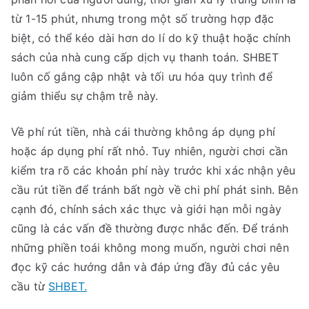
từ 1-15 phút, nhưng trong một số trường hợp đặc
biệt, có thể kéo dài hơn do lí do kỹ thuật hoặc chính
sách của nhà cung cấp dịch vụ thanh toán. SHBET
luôn cố gắng cập nhật và tối ưu hóa quy trình để
giảm thiểu sự chậm trễ này.
Về phí rút tiền, nhà cái thường không áp dụng phí
hoặc áp dụng phí rất nhỏ. Tuy nhiên, người chơi cần
kiểm tra rõ các khoản phí này trước khi xác nhận yêu
cầu rút tiền để tránh bất ngờ về chi phí phát sinh. Bên
cạnh đó, chính sách xác thực và giới hạn mỗi ngày
cũng là các vấn đề thường được nhắc đến. Để tránh
những phiền toái không mong muốn, người chơi nên
đọc kỹ các hướng dẫn và đáp ứng đầy đủ các yêu
cầu từ
SHBET.