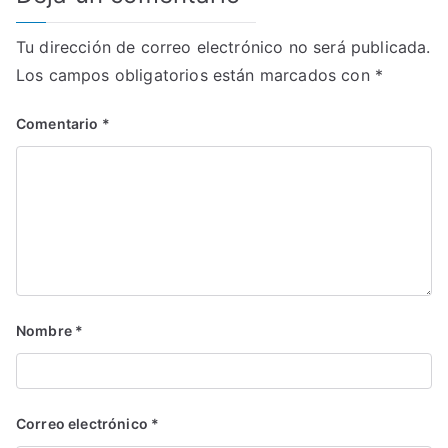
Tu dirección de correo electrónico no será publicada.
Los campos obligatorios están marcados con
*
Comentario
*
Nombre
*
Correo electrónico
*