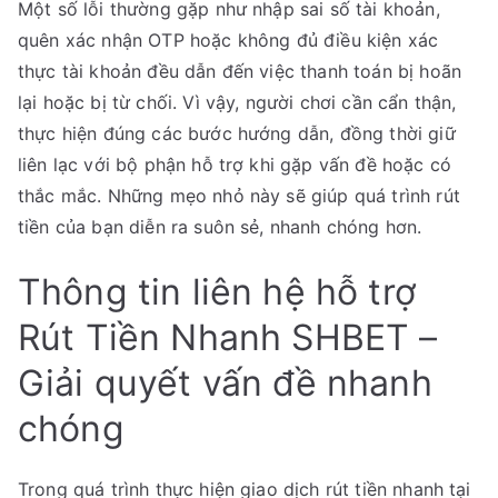
Một số lỗi thường gặp như nhập sai số tài khoản,
quên xác nhận OTP hoặc không đủ điều kiện xác
thực tài khoản đều dẫn đến việc thanh toán bị hoãn
lại hoặc bị từ chối. Vì vậy, người chơi cần cẩn thận,
thực hiện đúng các bước hướng dẫn, đồng thời giữ
liên lạc với bộ phận hỗ trợ khi gặp vấn đề hoặc có
thắc mắc. Những mẹo nhỏ này sẽ giúp quá trình rút
tiền của bạn diễn ra suôn sẻ, nhanh chóng hơn.
Thông tin liên hệ hỗ trợ
Rút Tiền Nhanh SHBET –
Giải quyết vấn đề nhanh
chóng
Trong quá trình thực hiện giao dịch rút tiền nhanh tại