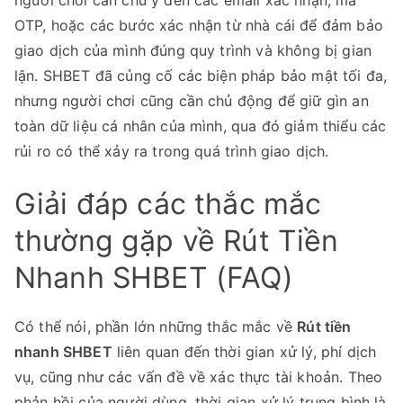
người chơi cần chú ý đến các email xác nhận, mã
OTP, hoặc các bước xác nhận từ nhà cái để đảm bảo
giao dịch của mình đúng quy trình và không bị gian
lận. SHBET đã củng cố các biện pháp bảo mật tối đa,
nhưng người chơi cũng cần chủ động để giữ gìn an
toàn dữ liệu cá nhân của mình, qua đó giảm thiểu các
rủi ro có thể xảy ra trong quá trình giao dịch.
Giải đáp các thắc mắc
thường gặp về Rút Tiền
Nhanh SHBET (FAQ)
Có thể nói, phần lớn những thắc mắc về
Rút tiền
nhanh SHBET
liên quan đến thời gian xử lý, phí dịch
vụ, cũng như các vấn đề về xác thực tài khoản. Theo
phản hồi của người dùng, thời gian xử lý trung bình là