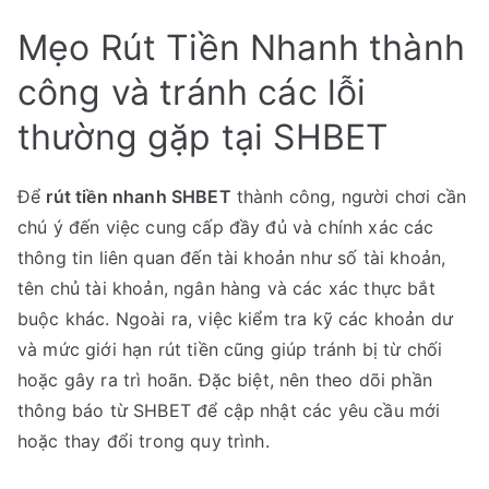
Mẹo Rút Tiền Nhanh thành
công và tránh các lỗi
thường gặp tại SHBET
Để
rút tiền nhanh SHBET
thành công, người chơi cần
chú ý đến việc cung cấp đầy đủ và chính xác các
thông tin liên quan đến tài khoản như số tài khoản,
tên chủ tài khoản, ngân hàng và các xác thực bắt
buộc khác. Ngoài ra, việc kiểm tra kỹ các khoản dư
và mức giới hạn rút tiền cũng giúp tránh bị từ chối
hoặc gây ra trì hoãn. Đặc biệt, nên theo dõi phần
thông báo từ SHBET để cập nhật các yêu cầu mới
hoặc thay đổi trong quy trình.