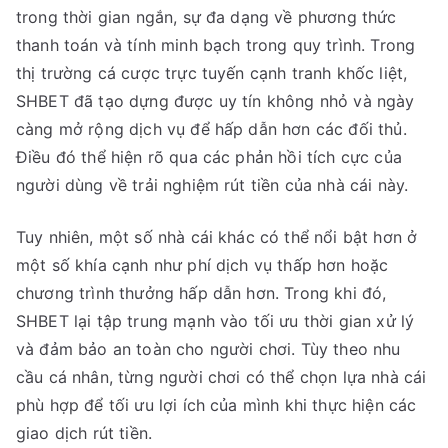
trong thời gian ngắn, sự đa dạng về phương thức
thanh toán và tính minh bạch trong quy trình. Trong
thị trường cá cược trực tuyến cạnh tranh khốc liệt,
SHBET đã tạo dựng được uy tín không nhỏ và ngày
càng mở rộng dịch vụ để hấp dẫn hơn các đối thủ.
Điều đó thể hiện rõ qua các phản hồi tích cực của
người dùng về trải nghiệm rút tiền của nhà cái này.
Tuy nhiên, một số nhà cái khác có thể nổi bật hơn ở
một số khía cạnh như phí dịch vụ thấp hơn hoặc
chương trình thưởng hấp dẫn hơn. Trong khi đó,
SHBET lại tập trung mạnh vào tối ưu thời gian xử lý
và đảm bảo an toàn cho người chơi. Tùy theo nhu
cầu cá nhân, từng người chơi có thể chọn lựa nhà cái
phù hợp để tối ưu lợi ích của mình khi thực hiện các
giao dịch rút tiền.