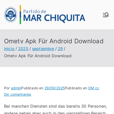
Saltar
al
MUN
contenido
ICIP
Ometv Apk Für Android Download
ALID
Inicio
2025
septiembre
29
Ometv Apk Für Android Download
AD
DE
MAR
Por
admin
Publicado en
29/09/2025
Publicado en
OM cc
en
Sin comentarios
CHI
Ometv
Bei manchen Diensten sind das bereits 30 Personen,
Apk
QUI
andere gehen aber auch in den vierstelligen Bereich.
Für