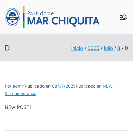
Saltar
al
MUN
contenido
ICIP
D
Inicio
2025
julio
8
D
ALID
AD
DE
Por
admin
Publicado en
08/07/2025
Publicado en
NEW
en
Sin comentarios
MAR
D
NEw POST1
CHI
QUI