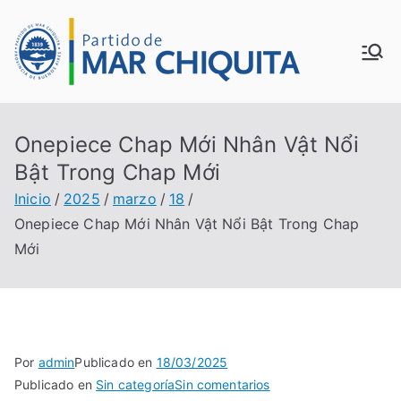
Saltar
al
MUN
contenido
ICIP
Onepiece Chap Mới Nhân Vật Nổi
ALID
Bật Trong Chap Mới
Inicio
2025
marzo
18
AD
Onepiece Chap Mới Nhân Vật Nổi Bật Trong Chap
DE
Mới
MAR
CHI
Por
admin
Publicado en
18/03/2025
en
Publicado en
Sin categoría
Sin comentarios
QUI