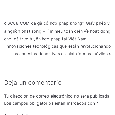
Onepiece
Chap
TA
Mới
Nhân
Navegación
SC88 COM đá gà có hợp pháp không? Giấy phép v
Vật
à nguồn phát sóng – Tìm hiểu toàn diện về hoạt động
de
Nổi
chọi gà trực tuyến hợp pháp tại Việt Nam
Bật
entradas
Innovaciones tecnológicas que están revolucionando
Trong
Chap
las apuestas deportivas en plataformas móviles
Mới
Deja un comentario
Tu dirección de correo electrónico no será publicada.
Los campos obligatorios están marcados con
*