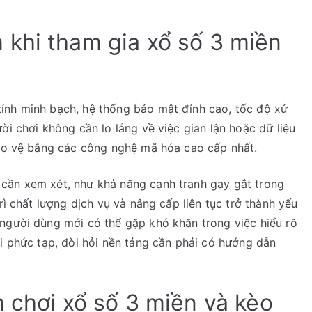
khi tham gia xổ số 3 miền
ính minh bạch, hệ thống bảo mật đỉnh cao, tốc độ xử
ời chơi không cần lo lắng về việc gian lận hoặc dữ liệu
 bảo vệ bằng các công nghệ mã hóa cao cấp nhất.
cần xem xét, như khả năng cạnh tranh gay gắt trong
rì chất lượng dịch vụ và nâng cấp liên tục trở thành yếu
 người dùng mới có thể gặp khó khăn trong việc hiểu rõ
ơi phức tạp, đòi hỏi nền tảng cần phải có hướng dẫn
 chơi xổ số 3 miền và kèo