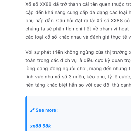
Xổ số XX88 đã trở thành cái tên quen thuộc tr
cập đến khả năng cung cấp đa dạng các loại h
phụ hấp dẫn. Câu hỏi đặt ra là: Xổ số XX88 có
chúng ta sẽ phân tích chi tiết về phạm vi hoạ
các loại xổ số khác nhau và đánh giá thực tế 
Với sự phát triển không ngừng của thị trường 
toàn trong các dịch vụ là điều cực kỳ quan tr
lòng cộng đồng người chơi, mang đến những tr
lĩnh vực như xổ số 3 miền, kèo phụ, tỷ lệ cượ
nền tảng khác biệt hẳn so với các đối thủ cạnh
🔗 See more:
xx88 58k