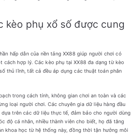
ác kèo phụ xổ số được cung
phần hấp dẫn của nền tảng XX88 giúp người chơi có
ột cách hợp lý. Các kèo phụ tại XX88 đa dạng từ kèo
số thủ lĩnh, tất cả đều áp dụng các thuật toán phân
bạch trong cách tính, không gian chơi an toàn và các
ừng loại người chơi. Các chuyên gia dữ liệu hàng đầu
ch dựa trên các dữ liệu thực tế, đảm bảo cho người dùng
c độ cá nhân, nhiều thành viên cho biết, họ đã tăng
n khoa học từ hệ thống này, đồng thời tận hưởng môi