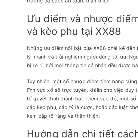
trường cá cược an toàn, thân thiện.
Ưu điểm và nhược điểm 
và kèo phụ tại XX88
Những ưu điểm nổi bật của XX88 phải kể đến t
lý nhanh và trải nghiệm người dùng tối ưu. Ngư
bị rò rỉ, bởi mọi thông tin cá nhân đều được
Tuy nhiên, một số nhược điểm tiềm năng cũng 
lĩnh vực xổ số trực tuyến, khiến cho việc duy t
tố quyết định thành bại. Thêm vào đó, một số
các kèo phụ, các tỷ lệ cược, hoặc các luật ch
kèm cặp rõ ràng và thân thiện.
Hướng dẫn chi tiết cách