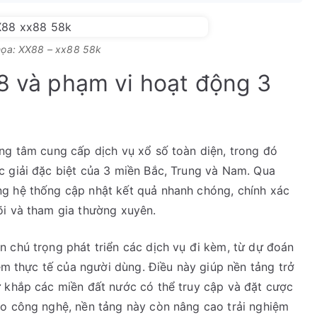
số
trực
tuyến
họa: XX88 – xx88 58k
hàng
88 và phạm vi hoạt động 3
đầu
Việt
Nam
ng tâm cung cấp dịch vụ xổ số toàn diện, trong đó
c giải đặc biệt của 3 miền Bắc, Trung và Nam. Qua
g hệ thống cập nhật kết quả nhanh chóng, chính xác
õi và tham gia thường xuyên.
 chú trọng phát triển các dịch vụ đi kèm, từ dự đoán
iệm thực tế của người dùng. Điều này giúp nền tảng trở
ừ khắp các miền đất nước có thể truy cập và đặt cược
ào công nghệ, nền tảng này còn nâng cao trải nghiệm