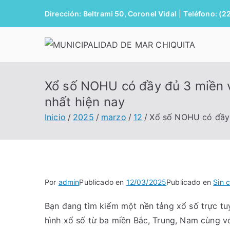
Saltar
Dirección: Beltrami 50, Coronel Vidal
|
Teléfono: (2
al
contenido
M
Xổ số NOHU có đầy đủ 3 miền và
nhất hiện nay
Inicio
2025
marzo
12
Xổ số NOHU có đầy đ
Por
admin
Publicado en
12/03/2025
Publicado en
Sin 
Bạn đang tìm kiếm một nền tảng xổ số trực tu
hình xổ số từ ba miền Bắc, Trung, Nam cùng v