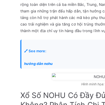
rộng toàn diện trên cả ba miền Bắc, Trung, Na
tham gia những trận đấu hấp dẫn, tận hưởng c
tảng còn hỗ trợ phát hành các mã kèo phụ thu
cao trải nghiệm và gia tăng cơ hội trúng thư
thành một địa chỉ uy tín hàng đầu trong lĩnh v
🔗 See more:
hướng dẫn nohu
Hình minh họa
Xổ Số NOHU Có Đầy Đủ
Không? Phân Tích Chi T