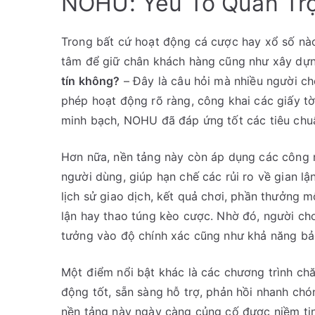
NOHU: Yếu Tố Quan Tr
Trong bất cứ hoạt động cá cược hay xổ số nào,
tâm để giữ chân khách hàng cũng như xây dựn
tín không?
– Đây là câu hỏi mà nhiều người ch
phép hoạt động rõ ràng, công khai các giấy tờ 
minh bạch, NOHU đã đáp ứng tốt các tiêu chuẩ
Hơn nữa, nền tảng này còn áp dụng các công n
người dùng, giúp hạn chế các rủi ro về gian lậ
lịch sử giao dịch, kết quả chơi, phần thưởng 
lận hay thao túng kèo cược. Nhờ đó, người chơ
tưởng vào độ chính xác cũng như khả năng bảo
Một điểm nổi bật khác là các chương trình c
động tốt, sẵn sàng hỗ trợ, phản hồi nhanh chó
nền tảng này ngày càng củng cố được niềm tin