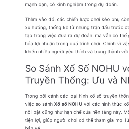
mạnh dạn, có kinh nghiệm trong dự đoán.
Thêm vào đó, các chiến lược chơi kèo phụ còn 
xu hướng, thống kê từ những trận đấu trước đ
tạp trong việc đưa ra dự đoán, mà vẫn có thể 
hóa lợi nhuận trong quá trình chơi. Chính vì 
khiến nhiều người yêu thích và trung thành với
So Sánh Xổ Số NOHU vớ
Truyền Thống: Ưu và 
Trong bối cảnh các loại hình xổ số truyền thốn
việc so sánh
Xổ số NOHU
với các hình thức xổ
nổi bật cũng như hạn chế của nền tảng này. M
tiện lợi, giúp người chơi có thể tham gia mọi 
bán vé.