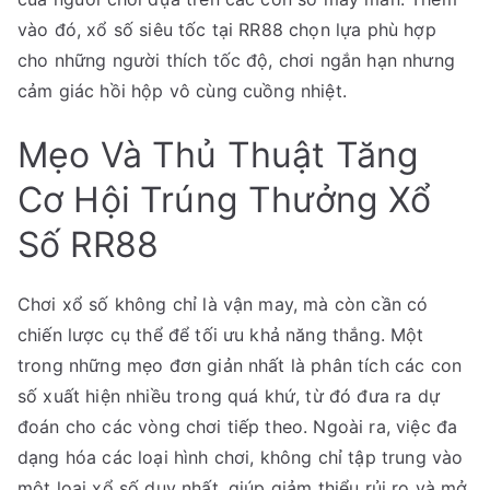
vào đó, xổ số siêu tốc tại RR88 chọn lựa phù hợp
cho những người thích tốc độ, chơi ngắn hạn nhưng
cảm giác hồi hộp vô cùng cuồng nhiệt.
Mẹo Và Thủ Thuật Tăng
Cơ Hội Trúng Thưởng Xổ
Số RR88
Chơi xổ số không chỉ là vận may, mà còn cần có
chiến lược cụ thể để tối ưu khả năng thắng. Một
trong những mẹo đơn giản nhất là phân tích các con
số xuất hiện nhiều trong quá khứ, từ đó đưa ra dự
đoán cho các vòng chơi tiếp theo. Ngoài ra, việc đa
dạng hóa các loại hình chơi, không chỉ tập trung vào
một loại xổ số duy nhất, giúp giảm thiểu rủi ro và mở