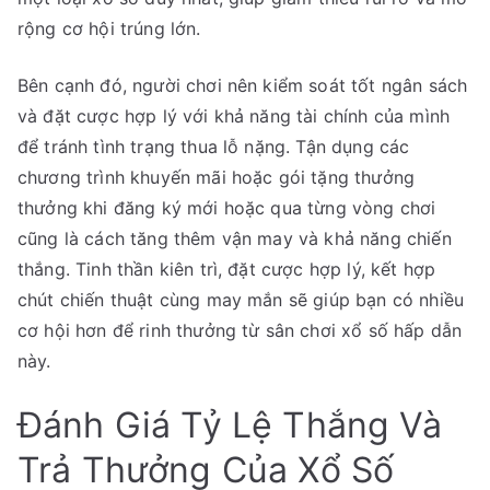
rộng cơ hội trúng lớn.
Bên cạnh đó, người chơi nên kiểm soát tốt ngân sách
và đặt cược hợp lý với khả năng tài chính của mình
để tránh tình trạng thua lỗ nặng. Tận dụng các
chương trình khuyến mãi hoặc gói tặng thưởng
thưởng khi đăng ký mới hoặc qua từng vòng chơi
cũng là cách tăng thêm vận may và khả năng chiến
thắng. Tinh thần kiên trì, đặt cược hợp lý, kết hợp
chút chiến thuật cùng may mắn sẽ giúp bạn có nhiều
cơ hội hơn để rinh thưởng từ sân chơi xổ số hấp dẫn
này.
Đánh Giá Tỷ Lệ Thắng Và
Trả Thưởng Của Xổ Số