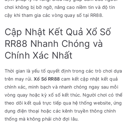
chơi không bị bỡ ngỡ, nâng cao niềm tin và độ tin
cậy khi tham gia các vòng quay số tại RR88.
Cập Nhật Kết Quả Xổ Số
RR88 Nhanh Chóng và
Chính Xác Nhất
Thời gian là yếu tố quyết định trong các trò chơi dựa
trên may rủi.
Xổ Số RR88
cam kết cập nhật kết quả
chính xác, minh bạch và nhanh chóng ngay sau mỗi
vòng quay hoặc kỳ xổ số kết thúc. Người chơi có thể
theo dõi kết quả trực tiếp qua hệ thống website, ứng
dụng điện thoại hoặc các kênh truyền thông chính
thống mà không phải chờ đợi lâu.