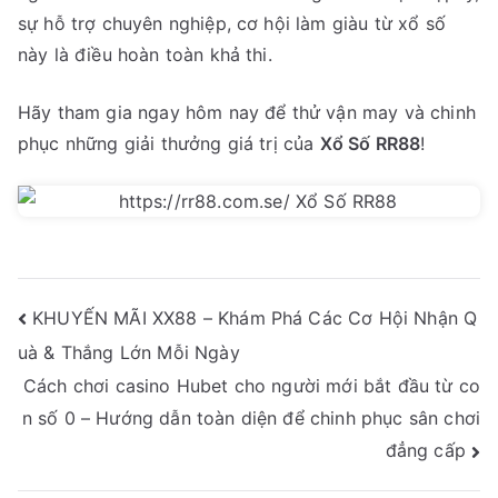
sự hỗ trợ chuyên nghiệp, cơ hội làm giàu từ xổ số
này là điều hoàn toàn khả thi.
Hãy tham gia ngay hôm nay để thử vận may và chinh
phục những giải thưởng giá trị của
Xổ Số RR88
!
Navegación
KHUYẾN MÃI XX88 – Khám Phá Các Cơ Hội Nhận Q
uà & Thắng Lớn Mỗi Ngày
de
Cách chơi casino Hubet cho người mới bắt đầu từ co
entradas
n số 0 – Hướng dẫn toàn diện để chinh phục sân chơi
đẳng cấp