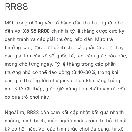
RR88
Một trong những yếu tố hàng đầu thu hút người chơi
đến với
Xổ Số RR88
chính là tỷ lệ thắng cược cực kỳ
cạnh tranh và các giải thưởng hấp dẫn. Mức trả
thưởng cao, đặc biệt dành cho các giải đặc biệt hay
các giải lớn của xổ số quốc tế, tạo cảm giác háo hức,
mong chờ từng ngày. Tỷ lệ thắng trong các phần
thưởng nhỏ có thể dao động từ 10-30%, trong khi
các giải thưởng lớn như jackpot có khả năng trúng
với tỷ lệ rất thấp, giúp giữ vững tính chất may rủi vốn
có của trò chơi này.
Ngoài ra, RR88 còn cam kết cập nhật kết quả nhanh
chóng, minh bạch, giúp người chơi không bị bỏ lỡ bất
kỳ cơ hội nào. Với các hình thức chơi đa dạng, từ xổ