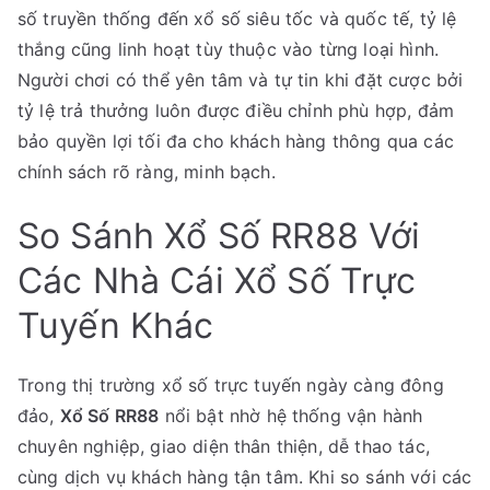
số truyền thống đến xổ số siêu tốc và quốc tế, tỷ lệ
thắng cũng linh hoạt tùy thuộc vào từng loại hình.
Người chơi có thể yên tâm và tự tin khi đặt cược bởi
tỷ lệ trả thưởng luôn được điều chỉnh phù hợp, đảm
bảo quyền lợi tối đa cho khách hàng thông qua các
chính sách rõ ràng, minh bạch.
So Sánh Xổ Số RR88 Với
Các Nhà Cái Xổ Số Trực
Tuyến Khác
Trong thị trường xổ số trực tuyến ngày càng đông
đảo,
Xổ Số RR88
nổi bật nhờ hệ thống vận hành
chuyên nghiệp, giao diện thân thiện, dễ thao tác,
cùng dịch vụ khách hàng tận tâm. Khi so sánh với các