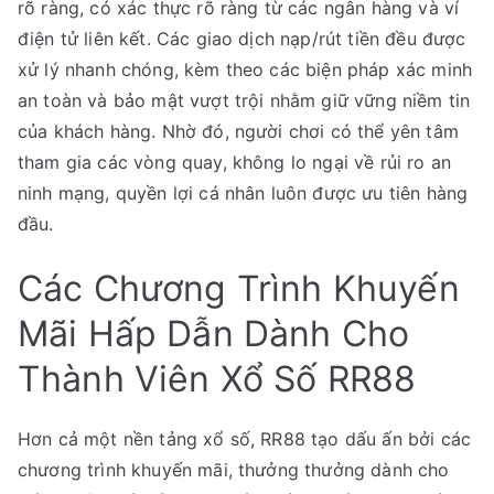
rõ ràng, có xác thực rõ ràng từ các ngân hàng và ví
điện tử liên kết. Các giao dịch nạp/rút tiền đều được
xử lý nhanh chóng, kèm theo các biện pháp xác minh
an toàn và bảo mật vượt trội nhằm giữ vững niềm tin
của khách hàng. Nhờ đó, người chơi có thể yên tâm
tham gia các vòng quay, không lo ngại về rủi ro an
ninh mạng, quyền lợi cá nhân luôn được ưu tiên hàng
đầu.
Các Chương Trình Khuyến
Mãi Hấp Dẫn Dành Cho
Thành Viên Xổ Số RR88
Hơn cả một nền tảng xổ số, RR88 tạo dấu ấn bởi các
chương trình khuyến mãi, thưởng thưởng dành cho