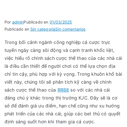
TA
Por
admin
Publicado en
01/03/2025
en
Publicado en
Sin categoría
Sin comentarios
So
Trong bối cảnh ngành công nghiệp cá cược trực
sánh
tuyến ngày càng sôi động và cạnh tranh khốc liệt,
chính
sách
việc hiểu rõ chính sách cược thể thao của các nhà cái
cược
là điều cần thiết để người chơi có thể lựa chọn địa
thể
chỉ tin cậy, phù hợp với kỳ vọng. Trong khuôn khổ bài
thao
viết này, chúng tôi sẽ phân tích kỹ càng về chính
giữa
sách cược thể thao của
RR88
so với các nhà cái
RR88
đáng chú ý khác trong thị trường KJC. Đây sẽ là cơ
và
sở để đánh giá ưu điểm, hạn chế cũng như xu hướng
các
phát triển của các nhà cái, giúp các bet thủ có quyết
nhà
cái
định sáng suốt hơn khi tham gia cá cược.