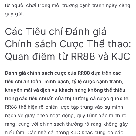
từ người chơi trong môi trường cạnh tranh ngày càng
gay gắt.
Các Tiêu chí Đánh giá
Chính sách Cược Thể thao:
Quan điểm từ RR88 và KJC
Đánh giá chính sách cược của RR88 dựa trên các
tiêu chí an toàn, minh bạch, tỷ lệ cược cạnh tranh,
khuyến mãi và dịch vụ khách hàng không thể thiếu
trong các tiêu chuẩn của thị trường cá cược quốc tế.
RR88 thể hiện rõ chiến lược tập trung vào sự minh
bạch về giấy phép hoạt động, quy trình xác minh rõ
ràng, cùng với chính sách thưởng rõ ràng không gây
hiểu lầm. Các nhà cái trong KJC khác cũng có các