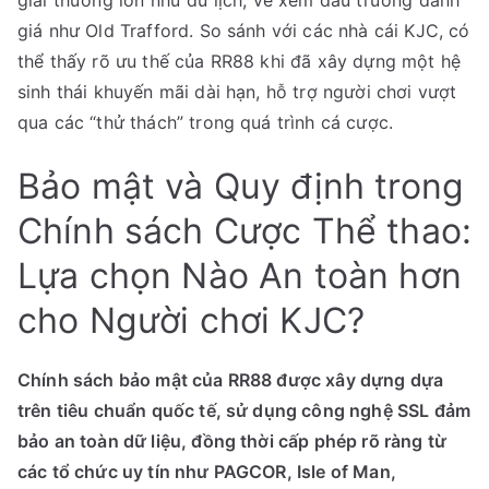
giải thưởng lớn như du lịch, vé xem đấu trường danh
giá như Old Trafford. So sánh với các nhà cái KJC, có
thể thấy rõ ưu thế của RR88 khi đã xây dựng một hệ
sinh thái khuyến mãi dài hạn, hỗ trợ người chơi vượt
qua các “thử thách” trong quá trình cá cược.
Bảo mật và Quy định trong
Chính sách Cược Thể thao:
Lựa chọn Nào An toàn hơn
cho Người chơi KJC?
Chính sách bảo mật của RR88 được xây dựng dựa
trên tiêu chuẩn quốc tế, sử dụng công nghệ SSL đảm
bảo an toàn dữ liệu, đồng thời cấp phép rõ ràng từ
các tổ chức uy tín như PAGCOR, Isle of Man,