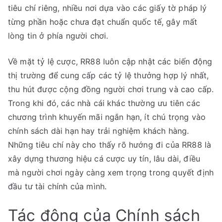
tiêu chí riêng, nhiều nơi dựa vào các giấy tờ pháp lý
từng phần hoặc chưa đạt chuẩn quốc tế, gây mất
lòng tin ở phía người chơi.
Về mặt tỷ lệ cược, RR88 luôn cập nhật các biến động
thị trường để cung cấp các tỷ lệ thưởng hợp lý nhất,
thu hút được cộng đồng người chơi trung và cao cấp.
Trong khi đó, các nhà cái khác thường ưu tiên các
chương trình khuyến mãi ngắn hạn, ít chú trọng vào
chính sách dài hạn hay trải nghiệm khách hàng.
Những tiêu chí này cho thấy rõ hướng đi của RR88 là
xây dựng thương hiệu cá cược uy tín, lâu dài, điều
mà người chơi ngày càng xem trọng trong quyết định
đầu tư tài chính của mình.
Tác động của Chính sách