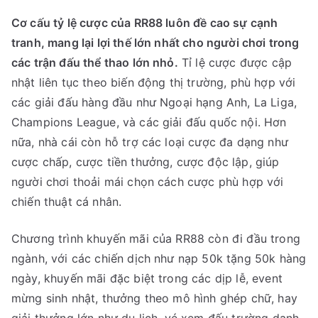
Cơ cấu tỷ lệ cược của RR88 luôn đề cao sự cạnh
tranh, mang lại lợi thế lớn nhất cho người chơi trong
các trận đấu thể thao lớn nhỏ.
Tỉ lệ cược được cập
nhật liên tục theo biến động thị trường, phù hợp với
các giải đấu hàng đầu như Ngoại hạng Anh, La Liga,
Champions League, và các giải đấu quốc nội. Hơn
nữa, nhà cái còn hỗ trợ các loại cược đa dạng như
cược chấp, cược tiền thưởng, cược độc lập, giúp
người chơi thoải mái chọn cách cược phù hợp với
chiến thuật cá nhân.
Chương trình khuyến mãi của RR88 còn đi đầu trong
ngành, với các chiến dịch như nạp 50k tặng 50k hàng
ngày, khuyến mãi đặc biệt trong các dịp lễ, event
mừng sinh nhật, thưởng theo mô hình ghép chữ, hay