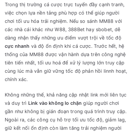
Trong thị trường cá cược trực tuyến đầy cạnh tranh,
việc chọn lựa nền tảng phù hợp có thể giúp người
chơi tối ưu hóa trải nghiệm. Nếu so sánh MM88 với
các nhà cái khác như W88, 388Bet hay sbobet, dễ
dàng nhận thấy những ưu điểm vượt trội về tốc độ
cực nhanh
và độ ổn định khi cá cược. Trước hết, hệ
thống của MM88 được vận hành dựa trên công nghệ
tiên tiến nhất, tối ưu hoá để xử lý lượng lớn truy cập
cùng lúc mà vẫn giữ vững tốc độ phản hồi linnh hoạt,
chính xác.
Không những thế, khả năng cập nhật link mới liên tục
và duy trì
Link vào không lo chặn
giúp người chơi
gần như không bị gián đoạn trong quá trình truy cập.
Ngoài ra, các công cụ hỗ trợ tối ưu tốc độ, giảm lag,
giữ kết nối ổn định còn làm tăng trải nghiệm người