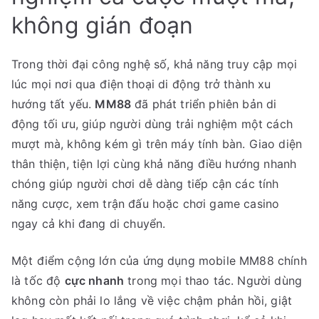
không gián đoạn
Trong thời đại công nghệ số, khả năng truy cập mọi
lúc mọi nơi qua điện thoại di động trở thành xu
hướng tất yếu.
MM88
đã phát triển phiên bản di
động tối ưu, giúp người dùng trải nghiệm một cách
mượt mà, không kém gì trên máy tính bàn. Giao diện
thân thiện, tiện lợi cùng khả năng điều hướng nhanh
chóng giúp người chơi dễ dàng tiếp cận các tính
năng cược, xem trận đấu hoặc chơi game casino
ngay cả khi đang di chuyển.
Một điểm cộng lớn của ứng dụng mobile MM88 chính
là tốc độ
cực nhanh
trong mọi thao tác. Người dùng
không còn phải lo lắng về việc chậm phản hồi, giật