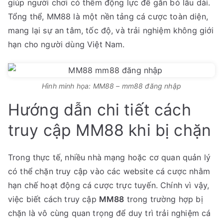
giúp người chơi có thêm động lực để gắn bó lâu dài.
Tổng thể, MM88 là một nền tảng cá cược toàn diện,
mang lại sự an tâm, tốc độ, và trải nghiệm không giới
hạn cho người dùng Việt Nam.
Hình minh họa: MM88 – mm88 đăng nhập
Hướng dẫn chi tiết cách
truy cập MM88 khi bị chặn
Trong thực tế, nhiều nhà mạng hoặc cơ quan quản lý
có thể chặn truy cập vào các website cá cược nhằm
hạn chế hoạt động cá cược trực tuyến. Chính vì vậy,
việc biết cách truy cập
MM88
trong trường hợp bị
chặn là vô cùng quan trọng để duy trì trải nghiệm cá