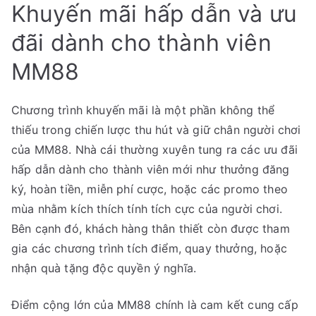
Khuyến mãi hấp dẫn và ưu
đãi dành cho thành viên
MM88
Chương trình khuyến mãi là một phần không thể
thiếu trong chiến lược thu hút và giữ chân người chơi
của MM88. Nhà cái thường xuyên tung ra các ưu đãi
hấp dẫn dành cho thành viên mới như thưởng đăng
ký, hoàn tiền, miễn phí cược, hoặc các promo theo
mùa nhằm kích thích tính tích cực của người chơi.
Bên cạnh đó, khách hàng thân thiết còn được tham
gia các chương trình tích điểm, quay thưởng, hoặc
nhận quà tặng độc quyền ý nghĩa.
Điểm cộng lớn của MM88 chính là cam kết cung cấp