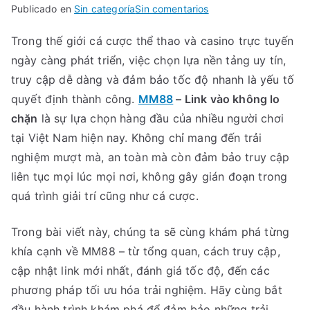
en
Publicado en
Sin categoría
Sin comentarios
TA
MM88
Trong thế giới cá cược thể thao và casino trực tuyến
–
ngày càng phát triển, việc chọn lựa nền tảng uy tín,
Link
vào
truy cập dễ dàng và đảm bảo tốc độ nhanh là yếu tố
không
quyết định thành công.
MM88
– Link vào không lo
lo
chặn
là sự lựa chọn hàng đầu của nhiều người chơi
chặn
tại Việt Nam hiện nay. Không chỉ mang đến trải
–
nghiệm mượt mà, an toàn mà còn đảm bảo truy cập
Truy
liên tục mọi lúc mọi nơi, không gây gián đoạn trong
cập
quá trình giải trí cũng như cá cược.
dễ
dàng
Trong bài viết này, chúng ta sẽ cùng khám phá từng
mọi
khía cạnh về MM88 – từ tổng quan, cách truy cập,
lúc
mọi
cập nhật link mới nhất, đánh giá tốc độ, đến các
nơi
phương pháp tối ưu hóa trải nghiệm. Hãy cùng bắt
với
đầu hành trình khám phá để đảm bảo những trải