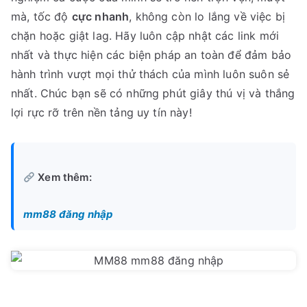
mà, tốc độ
cực nhanh
, không còn lo lắng về việc bị
chặn hoặc giật lag. Hãy luôn cập nhật các link mới
nhất và thực hiện các biện pháp an toàn để đảm bảo
hành trình vượt mọi thử thách của mình luôn suôn sẻ
nhất. Chúc bạn sẽ có những phút giây thú vị và thắng
lợi rực rỡ trên nền tảng uy tín này!
Xem thêm:
mm88 đăng nhập