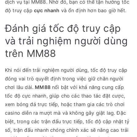
dịch vụ tại MM88. Nhờ đó, bạn có thể tận hưởng tốc
độ truy cập
cực nhanh
và ổn định hơn bao giờ hết.
Đánh giá tốc độ truy cập
và trải nghiệm người dùng
trên MM88
Khi nói đến trải nghiệm người dùng, tốc độ truy cập
đóng vai trò quyết định trong việc giữ chân người
chơi lâu dài.
MM88
nổi bật với khả năng cung cấp
tốc độ cực nhanh, giúp cho các thao tác đặt cược,
xem bóng đá trực tiếp, hoặc tham gia các trò chơi
casino diễn ra mượt mà và không gây giật lag. Đặc
biệt, trong các trận đấu trực tiếp, tốc độ cập nhật tỷ
số, trận đấu nhanh chóng chính xác sẽ nâng cao trải