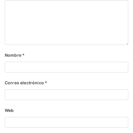
Nombre
*
Correo electrónico
*
Web