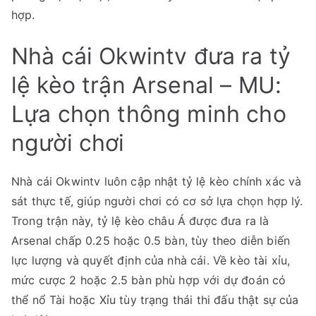
hợp.
Nhà cái Okwintv đưa ra tỷ
lệ kèo trận Arsenal – MU:
Lựa chọn thông minh cho
người chơi
Nhà cái Okwintv luôn cập nhật tỷ lệ kèo chính xác và
sát thực tế, giúp người chơi có cơ sở lựa chọn hợp lý.
Trong trận này, tỷ lệ kèo châu Á được đưa ra là
Arsenal chấp 0.25 hoặc 0.5 bàn, tùy theo diễn biến
lực lượng và quyết định của nhà cái. Về kèo tài xỉu,
mức cược 2 hoặc 2.5 bàn phù hợp với dự đoán có
thể nổ Tài hoặc Xỉu tùy trạng thái thi đấu thật sự của