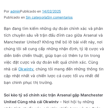
TA
Por
admin
Publicado en
14/02/2025
en
Publicado en
Sin categoría
Sin comentarios
Soi
Bạn đang tìm kiếm những dự đoán chính xác và phân
kèo
tích chuyên sâu về trận đấu đỉnh cao giữa Arsenal và
tỷ
số
Manchester United? Không thể bỏ lỡ bài viết này, nơi
chính
chúng tôi sẽ cung cấp những nhận định, tỷ lệ cược và
xác
diễn biến chiến thuật, giúp bạn có thêm tự tin trong
trận
việc đặt cược và dự đoán kết quả chính xác. Cùng
Arsenal
nhà cái
Okwintv
, chúng tôi mang đến những thông tin
gặp
cập nhật nhất và chiến lược cá cược tối ưu nhất để
Manchester
bạn chinh phục thị trường.
United
Cùng
Soi kèo tỷ số chính xác trận Arsenal gặp Manchester
nhà
United Cùng nhà cái Okwintv
– Nơi hội tụ những
cái
Okwintv