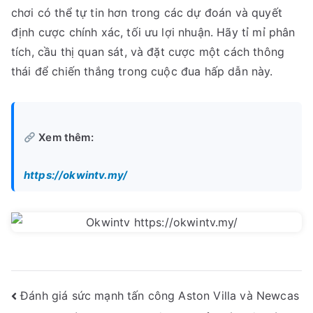
chơi có thể tự tin hơn trong các dự đoán và quyết
định cược chính xác, tối ưu lợi nhuận. Hãy tỉ mỉ phân
tích, cầu thị quan sát, và đặt cược một cách thông
thái để chiến thắng trong cuộc đua hấp dẫn này.
Xem thêm:
https://okwintv.my/
Navegación
Đánh giá sức mạnh tấn công Aston Villa và Newcas