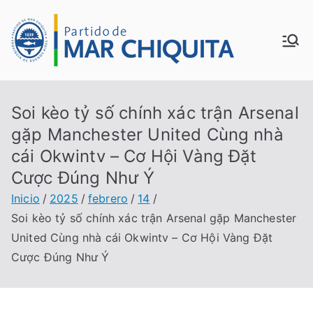
Saltar
al
MUN
contenido
ICIP
Soi kèo tỷ số chính xác trận Arsenal
ALID
gặp Manchester United Cùng nhà
cái Okwintv – Cơ Hội Vàng Đặt
AD
Cược Đúng Như Ý
DE
Inicio
2025
febrero
14
Soi kèo tỷ số chính xác trận Arsenal gặp Manchester
MAR
United Cùng nhà cái Okwintv – Cơ Hội Vàng Đặt
Cược Đúng Như Ý
CHI
QUI