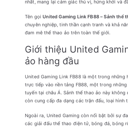
nhất, mang lại cảm giác thú vị, hứng khởi và đ
Tên gọi
United Gaming Link FB88 – Sảnh thể t
chuyên nghiệp, tinh thần cạnh tranh và khả 
đam mê thể thao ảo trên toàn thế giới.
Giới thiệu United Gami
ảo hàng đầu
United Gaming Link FB88 là một trong những 
trực tiếp vào nền tảng FB88, một trong những n
tuyến tại châu Á. Sảnh thể thao ảo này không 
còn cung cấp đa dạng các trận đấu, loại hình t
Ngoài ra, United Gaming còn nổi bật bởi sự đa 
các giải đấu thể thao điện tử, bóng đá, bóng 