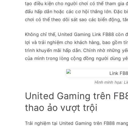
tạo điều kiện cho người chơi có thể tham gia 
đấu hấp dẫn hoặc các cơ hội thắng lớn. Đặc bi
chơi có thể theo dõi sát sao các biến động, t
Không chỉ thế, United Gaming Link FB88 còn 
lợi và trải nghiệm cho khách hàng, bao gồm tín
trình khuyến mãi hấp dẫn. Chính nhờ những yế
của mình trong lòng cộng đồng người dùng yêu
Hình minh họa: 
United Gaming trên FB8
thao ảo vượt trội
Trải nghiệm tại United Gaming trên FB88 mang