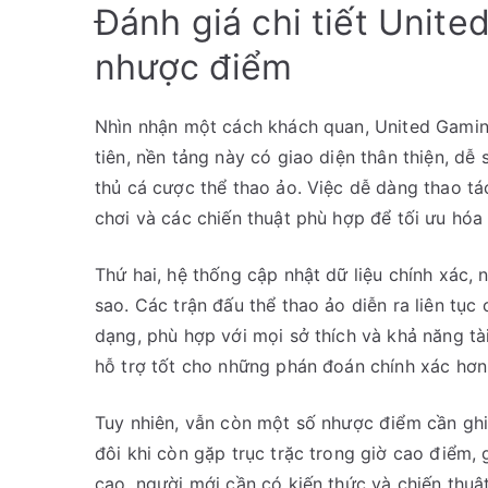
Đánh giá chi tiết Unit
nhược điểm
Nhìn nhận một cách khách quan, United Gamin
tiên, nền tảng này có giao diện thân thiện, dễ
thủ cá cược thể thao ảo. Việc dễ dàng thao tá
chơi và các chiến thuật phù hợp để tối ưu hóa
Thứ hai, hệ thống cập nhật dữ liệu chính xác, 
sao. Các trận đấu thể thao ảo diễn ra liên tục
dạng, phù hợp với mọi sở thích và khả năng tài
hỗ trợ tốt cho những phán đoán chính xác hơn 
Tuy nhiên, vẫn còn một số nhược điểm cần ghi
đôi khi còn gặp trục trặc trong giờ cao điểm, 
cao, người mới cần có kiến thức và chiến thuật