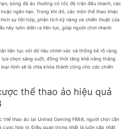
 hạn, bóng đá ảo thường có tốc độ trận đấu nhanh, các
i hoặc ngắn hạn. Trong khi đó, các môn thể thao khác
thích sự hồi hộp, phân tích kỹ năng và chiến thuật của
đấu này luôn diễn ra liên tục, giúp người chơi nhanh
ật liên tục với dữ liệu chính xác và thống kê rõ ràng.
 lựa chọn sáng suốt, đồng thời tăng khả năng thắng
oại hình sẽ là chìa khóa thành công cho các chiến
cược thể thao ảo hiệu quả
8
c thể thao ảo tại United Gaming FB88, người chơi cần
 cược hợp lý. Điều quan trọng nhất là luôn cập nhật