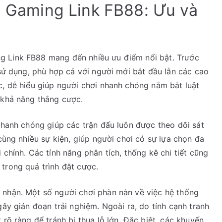
ed Gaming Link FB88: Ưu và
g Link FB88 mang đến nhiều ưu điểm nổi bật. Trước
 sử dụng, phù hợp cả với người mới bắt đầu lẫn các cao
c, dễ hiểu giúp người chơi nhanh chóng nắm bắt luật
 khả năng thắng cược.
nhanh chóng giúp các trận đấu luôn được theo dõi sát
 cùng nhiều sự kiện, giúp người chơi có sự lựa chọn đa
 chính. Các tính năng phân tích, thống kê chi tiết cũng
trong quá trình đặt cược.
 nhận. Một số người chơi phàn nàn về việc hệ thống
gây gián đoạn trải nghiệm. Ngoài ra, do tính cạnh tranh
 rõ ràng để tránh bị thua lỗ lớn. Đặc biệt, các khuyến