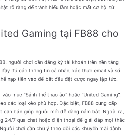
hật rõ ràng để tránh hiểu lầm hoặc mất cơ hội từ
ited Gaming tại FB88 cho
88, người chơi cần đăng ký tài khoản trên nền tảng
 đầy đủ các thông tin cá nhân, xác thực email và số
 thể nạp tiền vào để bắt đầu đặt cược ngay lập tức.
p vào mục “Sảnh thể thao ảo” hoặc “United Gaming”,
heo các loại kèo phù hợp. Đặc biệt, FB88 cung cấp
ật căn bản giúp người mới dễ dàng nắm bắt. Ngoài ra,
g 24/7 qua chat hoặc điện thoại để giải đáp mọi thắc
Người chơi cần chú ý theo dõi các khuyến mãi dành