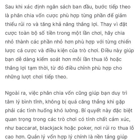
Sau khi xác định ngân sách ban đầu, bước tiếp theo
là phân chia vốn cược phù hợp từng phần để giảm
thiểu rủi ro và tăng khả năng thắng lợi. Thay vì đặt
cược toàn bộ số tiền trong một lần chơi, hãy chia
nhỏ thành các phần nhỏ hơn phù hợp với từng chiến
lược cá cược và điều kiện của trò chơi. Điều này giúp
bạn dễ dàng kiểm soát hơn mỗi lần thua lỗ hoặc
thắng lợi tạm thời, từ đó điều chỉnh phù hợp cho
những lượt chơi tiếp theo.
Ngoài ra, việc phân chia vốn cũng giúp bạn duy trì
tâm lý bình tĩnh, không bị quá căng thẳng khi gặp
phải các tình huống khó lường. Bí quyết này đặc biệt
quan trọng trong các trò chơi có tính chất cảm xúc,
như baccarat, blackjack hoặc poker, nơi rủi ro thua lỗ
cao hơn. Quản lý vốn hợp lý chính là nền tảng giúp