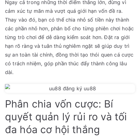
Ngay cả trong những thời điểm thắng lớn, đừng vì
cảm xúc tự mãn mà vượt quá giới hạn vốn đề ra.
Thay vào đó, bạn có thể chia nhỏ số tiền này thành
các phần nhỏ hơn, phân bổ cho từng phiên chơi hoặc
từng trò chơi để dễ dàng kiểm soát hơn. Đặt ra giới
hạn rõ ràng và tuân thủ nghiêm ngặt sẽ giúp duy trì
sự an toàn tài chính, đồng thời tạo thói quen cá cược
có trách nhiệm, góp phần thúc đẩy thành công lâu
dài.
Phân chia vốn cược: Bí
quyết quản lý rủi ro và tối
đa hóa cơ hội thắng