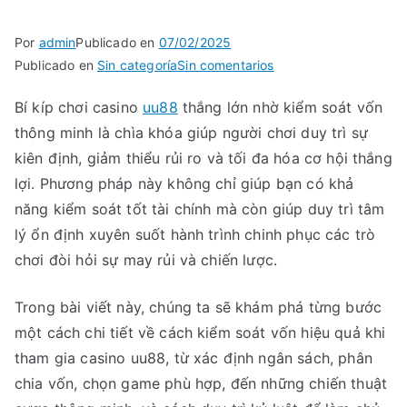
TA
Por
admin
Publicado en
07/02/2025
en
Publicado en
Sin categoría
Sin comentarios
Bí
Bí kíp chơi casino
uu88
thắng lớn nhờ kiểm soát vốn
kíp
thông minh là chìa khóa giúp người chơi duy trì sự
chơi
casino
kiên định, giảm thiểu rủi ro và tối đa hóa cơ hội thắng
uu88
lợi. Phương pháp này không chỉ giúp bạn có khả
thắng
năng kiểm soát tốt tài chính mà còn giúp duy trì tâm
lớn
lý ổn định xuyên suốt hành trình chinh phục các trò
nhờ
chơi đòi hỏi sự may rủi và chiến lược.
kiểm
soát
Trong bài viết này, chúng ta sẽ khám phá từng bước
vốn
một cách chi tiết về cách kiểm soát vốn hiệu quả khi
thông
tham gia casino uu88, từ xác định ngân sách, phân
minh
chia vốn, chọn game phù hợp, đến những chiến thuật
–
Chiến