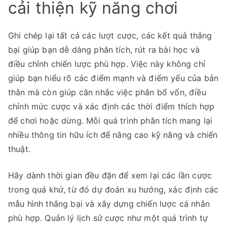
cải thiện kỹ năng chơi
Ghi chép lại tất cả các lượt cược, các kết quả thắng
bại giúp bạn dễ dàng phân tích, rút ra bài học và
điều chỉnh chiến lược phù hợp. Việc này không chỉ
giúp bạn hiểu rõ các điểm mạnh và điểm yếu của bản
thân mà còn giúp cân nhắc việc phân bổ vốn, điều
chỉnh mức cược và xác định các thời điểm thích hợp
để chơi hoặc dừng. Mỗi quá trình phân tích mang lại
nhiều thông tin hữu ích để nâng cao kỹ năng và chiến
thuật.
Hãy dành thời gian đều đặn để xem lại các lần cược
trong quá khứ, từ đó dự đoán xu hướng, xác định các
mẫu hình thắng bại và xây dựng chiến lược cá nhân
phù hợp. Quản lý lịch sử cược như một quá trình tự