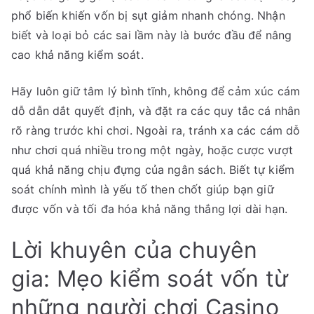
phổ biến khiến vốn bị sụt giảm nhanh chóng. Nhận
biết và loại bỏ các sai lầm này là bước đầu để nâng
cao khả năng kiểm soát.
Hãy luôn giữ tâm lý bình tĩnh, không để cảm xúc cám
dỗ dẫn dắt quyết định, và đặt ra các quy tắc cá nhân
rõ ràng trước khi chơi. Ngoài ra, tránh xa các cám dỗ
như chơi quá nhiều trong một ngày, hoặc cược vượt
quá khả năng chịu đựng của ngân sách. Biết tự kiểm
soát chính mình là yếu tố then chốt giúp bạn giữ
được vốn và tối đa hóa khả năng thắng lợi dài hạn.
Lời khuyên của chuyên
gia: Mẹo kiểm soát vốn từ
những người chơi Casino