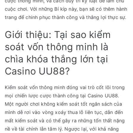
cược thông minh, và cách duy trì kỷ luật để làm chủ
thuật
cuộc chơi. Với những Bí kíp này, bạn sẽ có thêm hành
vượt
trang để chinh phục thành công và thắng lợi thực sự.
trội
giúp
Giới thiệu: Tại sao kiểm
làm
soát vốn thông minh là
chủ
cuộc
chìa khóa thắng lớn tại
chơi
Casino UU88?
Kiểm soát vốn thông minh đóng vai trò cốt lõi trong
mọi chiến lược cược thành công tại Casino UU88.
Một người chơi không kiểm soát tốt ngân sách của
mình dễ rơi vào vòng xoáy thua lỗ liên tục, dẫn đến
mất kiểm soát và có thể gây ra những tổn thất nặng
nề về tài chính lẫn tâm lý. Ngược lại, với khả năng