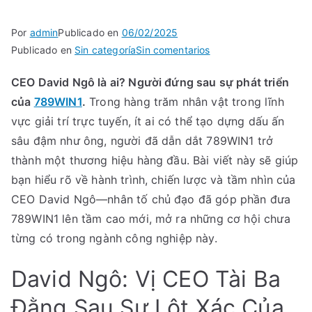
TA
Por
admin
Publicado en
06/02/2025
en
Publicado en
Sin categoría
Sin comentarios
CEO
CEO David Ngô là ai? Người đứng sau sự phát triển
David
của
789WIN1
.
Trong hàng trăm nhân vật trong lĩnh
Ngô
là
vực giải trí trực tuyến, ít ai có thể tạo dựng dấu ấn
ai?
sâu đậm như ông, người đã dẫn dắt 789WIN1 trở
Người
thành một thương hiệu hàng đầu. Bài viết này sẽ giúp
đứng
bạn hiểu rõ về hành trình, chiến lược và tầm nhìn của
sau
CEO David Ngô—nhân tố chủ đạo đã góp phần đưa
sự
789WIN1 lên tầm cao mới, mở ra những cơ hội chưa
phát
từng có trong ngành công nghiệp này.
triển
của
David Ngô: Vị CEO Tài Ba
789WIN1
–
Đằng Sau Sự Lột Xác Của
Bí