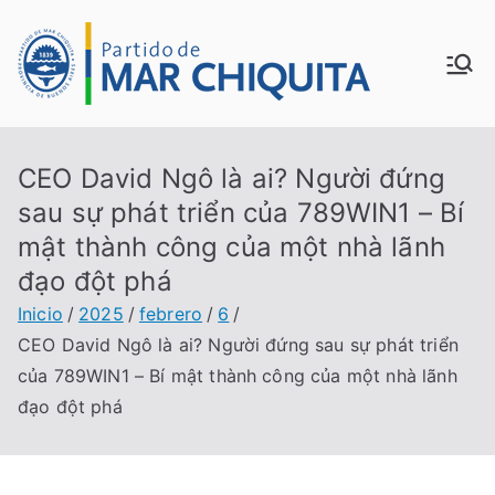
Saltar
al
MUN
contenido
ICIP
CEO David Ngô là ai? Người đứng
ALID
sau sự phát triển của 789WIN1 – Bí
mật thành công của một nhà lãnh
AD
đạo đột phá
DE
Inicio
2025
febrero
6
CEO David Ngô là ai? Người đứng sau sự phát triển
MAR
của 789WIN1 – Bí mật thành công của một nhà lãnh
đạo đột phá
CHI
QUI