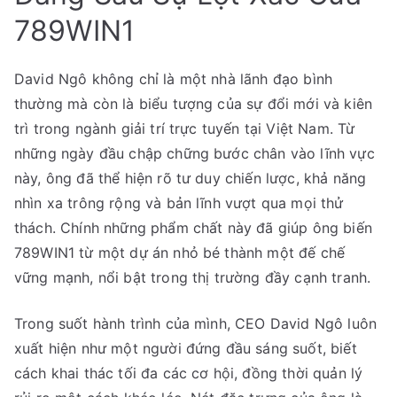
mật
789WIN1
thành
công
David Ngô không chỉ là một nhà lãnh đạo bình
của
thường mà còn là biểu tượng của sự đổi mới và kiên
một
trì trong ngành giải trí trực tuyến tại Việt Nam. Từ
nhà
những ngày đầu chập chững bước chân vào lĩnh vực
lãnh
đạo
này, ông đã thể hiện rõ tư duy chiến lược, khả năng
đột
nhìn xa trông rộng và bản lĩnh vượt qua mọi thử
phá
thách. Chính những phẩm chất này đã giúp ông biến
789WIN1 từ một dự án nhỏ bé thành một đế chế
vững mạnh, nổi bật trong thị trường đầy cạnh tranh.
Trong suốt hành trình của mình, CEO David Ngô luôn
xuất hiện như một người đứng đầu sáng suốt, biết
cách khai thác tối đa các cơ hội, đồng thời quản lý