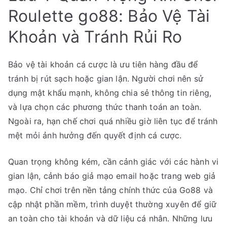
Roulette go88: Bảo Vệ Tài
Khoản và Tránh Rủi Ro
Bảo vệ tài khoản cá cược là ưu tiên hàng đầu để
tránh bị rút sạch hoặc gian lận. Người chơi nên sử
dụng mật khẩu mạnh, không chia sẻ thông tin riêng,
và lựa chọn các phương thức thanh toán an toàn.
Ngoài ra, hạn chế chơi quá nhiều giờ liên tục để tránh
mệt mỏi ảnh hưởng đến quyết định cá cược.
Quan trọng không kém, cần cảnh giác với các hành vi
gian lận, cảnh báo giả mạo email hoặc trang web giả
mạo. Chỉ chơi trên nền tảng chính thức của Go88 và
cập nhật phần mềm, trình duyệt thường xuyên để giữ
an toàn cho tài khoản và dữ liệu cá nhân. Những lưu