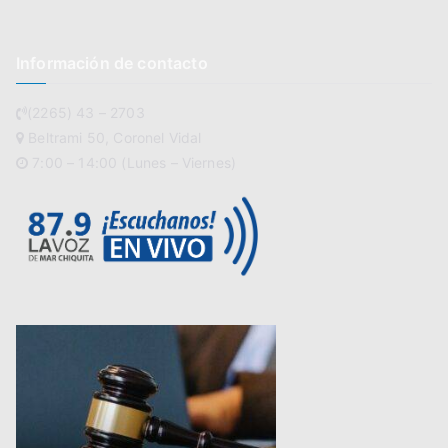
Información de contacto
(2265) 43 – 2703
Beltrami 50, Coronel Vidal
7:00 – 14:00 (Lunes – Viernes)