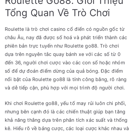
Roulette Go88: Giới Thiệu
thắng
Tổng Quan Về Trò Chơi
Roulette là trò chơi casino cổ điển có nguồn gốc từ
châu Âu, nay đã được số hoá và phát triển thành các
phiên bản trực tuyến như Roulette go88. Trò chơi
dựa trên nguyên tắc quay bánh xe với các số từ 0
đến 36, người chơi cược vào các con số hoặc nhóm
số để dự đoán điểm dừng của quả bóng. Đặc điểm
nổi bật của Roulette go88 là tính công bằng, rõ ràng
và dễ tiếp cận, phù hợp với mọi trình độ người chơi.
Khi chơi Roulette go88, yếu tố may rủi luôn chi phối,
nhưng bên cạnh đó là các chiến thuật giúp bạn tăng
khả năng thắng dựa trên phân tích xác suất và thống
kê. Hiểu rõ về bảng cược, các loại cược khác nhau và