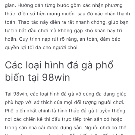
gian. Hướng dẫn từng bước gồm xác nhận phương
thức, điền số tiền mong muốn, sau đó xác nhận thanh
toán. Thao tác này diễn ra rất nhanh chóng, giúp bạn
tự tin bắt đầu chơi mà không gặp khó khăn hay trì
hoãn. Quy trình nạp rút rõ ràng, an toàn, đảm bảo
quyền lợi tối đa cho người chơi.
Các loại hình đá gà phổ
biến tại 98win
Tại 98win, các loại hình đá gà vô cùng đa dạng giúp
phù hợp với sở thích của mọi đối tượng người chơi.
Phổ biến nhất chính là hình thức đá gà truyền thống,
nơi các chiến kê thi đấu trực tiếp trên sân cỏ hoặc
trong sân nhà cái được dựng sẵn. Người chơi có thể