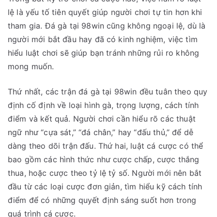
lệ là yếu tố tiên quyết giúp người chơi tự tin hơn khi
tham gia. Đá gà tại 98win cũng không ngoại lệ, dù là
người mới bắt đầu hay đã có kinh nghiệm, việc tìm
hiểu luật chơi sẽ giúp bạn tránh những rủi ro không
mong muốn.
Thứ nhất, các trận đá gà tại 98win đều tuân theo quy
định cố định về loại hình gà, trọng lượng, cách tính
điểm và kết quả. Người chơi cần hiểu rõ các thuật
ngữ như “cựa sát,” “đá chân,” hay “đấu thủ,” để dễ
dàng theo dõi trận đấu. Thứ hai, luật cá cược có thể
bao gồm các hình thức như cược chấp, cược thắng
thua, hoặc cược theo tỷ lệ tỷ số. Người mới nên bắt
đầu từ các loại cược đơn giản, tìm hiểu kỹ cách tính
điểm để có những quyết định sáng suốt hơn trong
quá trình cá cược.