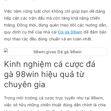
Việc nắm vững luật chơi không chỉ giúp bạn dễ dàng
tiếp cận các trận đấu mà còn tăng khả năng chiến
thắng. Đồng thời, đừng quên theo dõi các hướng dẫn,
quy định cụ thể của nhà cái
Đá gà 98win
để đảm bảo
mọi thao tác đều đúng chuẩn và an toàn nhất.
Kinh nghiệm cá cược đá
gà 98win hiệu quả từ
chuyên gia
Trong môi trường cá cược trực tuyến như tại 98win,
việc sở hữu những chiến thuật đúng đắn chính là chìa