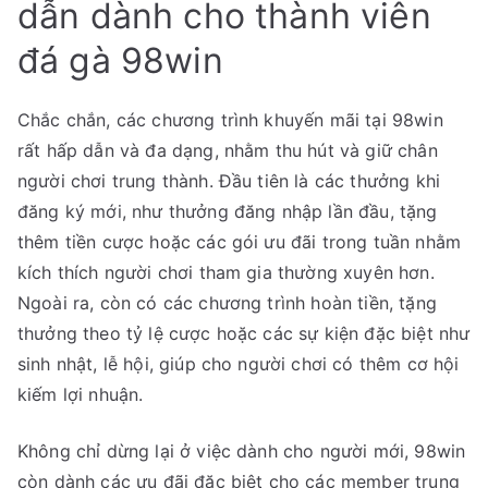
dẫn dành cho thành viên
đá gà 98win
Chắc chắn, các chương trình khuyến mãi tại 98win
rất hấp dẫn và đa dạng, nhằm thu hút và giữ chân
người chơi trung thành. Đầu tiên là các thưởng khi
đăng ký mới, như thưởng đăng nhập lần đầu, tặng
thêm tiền cược hoặc các gói ưu đãi trong tuần nhằm
kích thích người chơi tham gia thường xuyên hơn.
Ngoài ra, còn có các chương trình hoàn tiền, tặng
thưởng theo tỷ lệ cược hoặc các sự kiện đặc biệt như
sinh nhật, lễ hội, giúp cho người chơi có thêm cơ hội
kiếm lợi nhuận.
Không chỉ dừng lại ở việc dành cho người mới, 98win
còn dành các ưu đãi đặc biệt cho các member trung