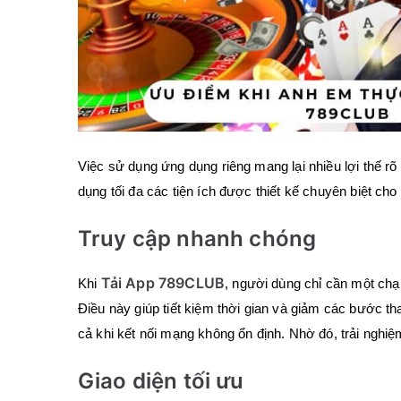
Việc sử dụng ứng dụng riêng mang lại nhiều lợi thế rõ 
dụng tối đa các tiện ích được thiết kế chuyên biệt cho t
Truy cập nhanh chóng
Tải App 789CLUB
Khi
, người dùng chỉ cần một chạ
Điều này giúp tiết kiệm thời gian và giảm các bước th
cả khi kết nối mạng không ổn định. Nhờ đó, trải nghiệm
Giao diện tối ưu