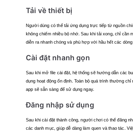
Tải về thiết bị
Người dùng có thể tải ứng dụng trực tiếp từ nguồn ch
không chiếm nhiều bộ nhớ. Sau khi tải xong, chỉ cần mở
diễn ra nhanh chóng và phù hợp với hầu hết các dòng t
Cài đặt nhanh gọn
Sau khi mở file cài đặt, hệ thống sẽ hướng dẫn các b
dụng hoạt động ổn định. Toàn bộ quá trình thường chỉ 
app sẽ sẵn sàng để sử dụng ngay.
Đăng nhập sử dụng
Sau khi cài đặt thành công, người chơi có thể đăng nh
các danh mục, giúp dễ dàng làm quen và thao tác. Việc