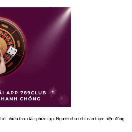
 hỏi nhiều thao tác phức tạp. Người chơi chỉ cần thực hiện đúng