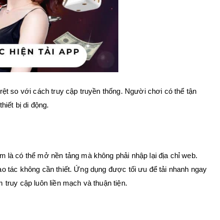
rệt so với cách truy cập truyền thống. Người chơi có thể tận
hiết bị di động.
m là có thể mở nền tảng mà không phải nhập lại địa chỉ web.
ao tác không cần thiết. Ứng dụng được tối ưu để tải nhanh ngay
 truy cập luôn liền mạch và thuận tiện.