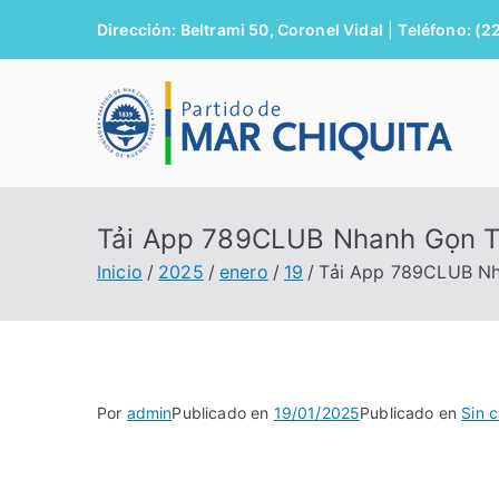
Saltar
Dirección: Beltrami 50, Coronel Vidal
|
Teléfono: (2
al
contenido
M
Tải App 789CLUB Nhanh Gọn Tr
Inicio
2025
enero
19
Tải App 789CLUB Nh
Por
admin
Publicado en
19/01/2025
Publicado en
Sin 