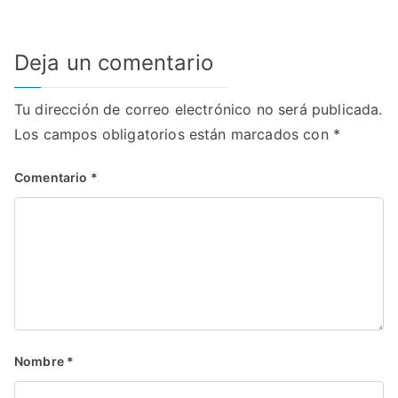
Deja un comentario
Tu dirección de correo electrónico no será publicada.
Los campos obligatorios están marcados con
*
Comentario
*
Nombre
*