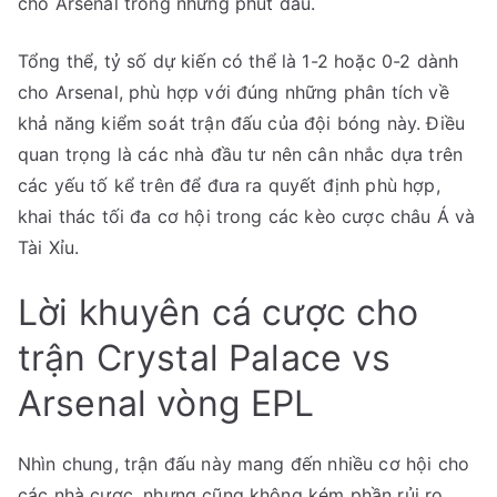
cho Arsenal trong những phút đầu.
Tổng thể, tỷ số dự kiến có thể là 1-2 hoặc 0-2 dành
cho Arsenal, phù hợp với đúng những phân tích về
khả năng kiểm soát trận đấu của đội bóng này. Điều
quan trọng là các nhà đầu tư nên cân nhắc dựa trên
các yếu tố kể trên để đưa ra quyết định phù hợp,
khai thác tối đa cơ hội trong các kèo cược châu Á và
Tài Xỉu.
Lời khuyên cá cược cho
trận Crystal Palace vs
Arsenal vòng EPL
Nhìn chung, trận đấu này mang đến nhiều cơ hội cho
các nhà cược, nhưng cũng không kém phần rủi ro.