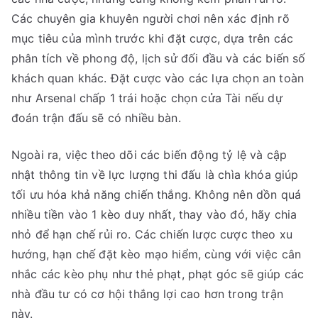
Các chuyên gia khuyên người chơi nên xác định rõ
mục tiêu của mình trước khi đặt cược, dựa trên các
phân tích về phong độ, lịch sử đối đầu và các biến số
khách quan khác. Đặt cược vào các lựa chọn an toàn
như Arsenal chấp 1 trái hoặc chọn cửa Tài nếu dự
đoán trận đấu sẽ có nhiều bàn.
Ngoài ra, việc theo dõi các biến động tỷ lệ và cập
nhật thông tin về lực lượng thi đấu là chìa khóa giúp
tối ưu hóa khả năng chiến thắng. Không nên dồn quá
nhiều tiền vào 1 kèo duy nhất, thay vào đó, hãy chia
nhỏ để hạn chế rủi ro. Các chiến lược cược theo xu
hướng, hạn chế đặt kèo mạo hiểm, cùng với việc cân
nhắc các kèo phụ như thẻ phạt, phạt góc sẽ giúp các
nhà đầu tư có cơ hội thắng lợi cao hơn trong trận
này.