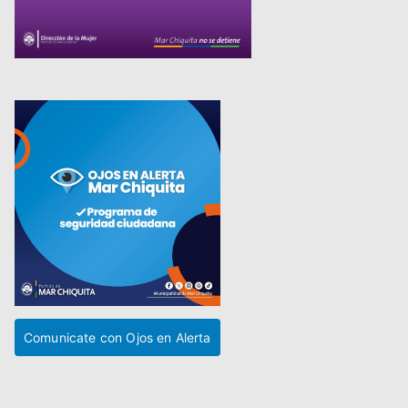
Comunicate con Ojos en Alerta