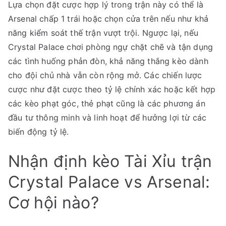
Lựa chọn đặt cược hợp lý trong trận này có thể là
Arsenal chấp 1 trái hoặc chọn cửa trên nếu như khả
năng kiểm soát thế trận vượt trội. Ngược lại, nếu
Crystal Palace chơi phòng ngự chặt chẽ và tận dụng
các tình huống phản đòn, khả năng thắng kèo dành
cho đội chủ nhà vẫn còn rộng mở. Các chiến lược
cược như đặt cược theo tỷ lệ chính xác hoặc kết hợp
các kèo phạt góc, thẻ phạt cũng là các phương án
đầu tư thông minh và linh hoạt để hưởng lợi từ các
biến động tỷ lệ.
Nhận định kèo Tài Xỉu trận
Crystal Palace vs Arsenal:
Cơ hội nào?