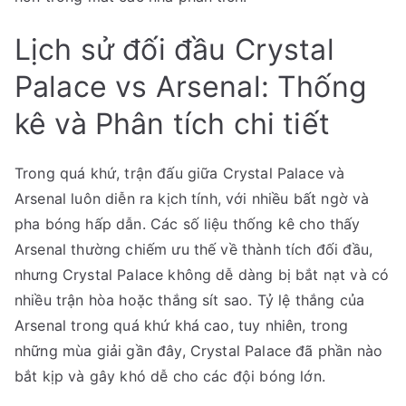
Lịch sử đối đầu Crystal
Palace vs Arsenal: Thống
kê và Phân tích chi tiết
Trong quá khứ, trận đấu giữa Crystal Palace và
Arsenal luôn diễn ra kịch tính, với nhiều bất ngờ và
pha bóng hấp dẫn. Các số liệu thống kê cho thấy
Arsenal thường chiếm ưu thế về thành tích đối đầu,
nhưng Crystal Palace không dễ dàng bị bắt nạt và có
nhiều trận hòa hoặc thắng sít sao. Tỷ lệ thắng của
Arsenal trong quá khứ khá cao, tuy nhiên, trong
những mùa giải gần đây, Crystal Palace đã phần nào
bắt kịp và gây khó dễ cho các đội bóng lớn.