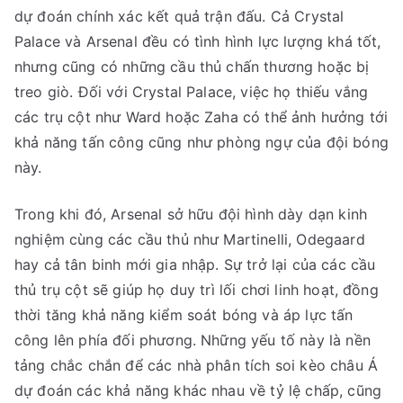
dự đoán chính xác kết quả trận đấu. Cả Crystal
Palace và Arsenal đều có tình hình lực lượng khá tốt,
nhưng cũng có những cầu thủ chấn thương hoặc bị
treo giò. Đối với Crystal Palace, việc họ thiếu vắng
các trụ cột như Ward hoặc Zaha có thể ảnh hưởng tới
khả năng tấn công cũng như phòng ngự của đội bóng
này.
Trong khi đó, Arsenal sở hữu đội hình dày dạn kinh
nghiệm cùng các cầu thủ như Martinelli, Odegaard
hay cả tân binh mới gia nhập. Sự trở lại của các cầu
thủ trụ cột sẽ giúp họ duy trì lối chơi linh hoạt, đồng
thời tăng khả năng kiểm soát bóng và áp lực tấn
công lên phía đối phương. Những yếu tố này là nền
tảng chắc chắn để các nhà phân tích soi kèo châu Á
dự đoán các khả năng khác nhau về tỷ lệ chấp, cũng