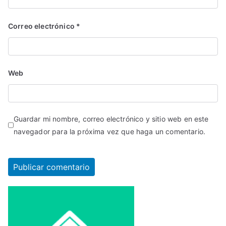
Correo electrónico
*
Web
Guardar mi nombre, correo electrónico y sitio web en este
navegador para la próxima vez que haga un comentario.