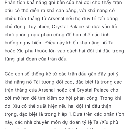
Phân tích khả năng ghi bàn của hai đội cho thấy trận
đấu có thể diễn ra khá cân bằng, với khả năng có
nhiều bàn thắng từ Arsenal nếu họ duy trì tấn công
chủ động. Tuy nhiên, Crystal Palace sẽ dựa vào lối
chơi phòng ngự phản công để hạn chế các tình
huống nguy hiểm. Điều này khiến khả năng nổ Tài
hoặc Xỉu phụ thuộc lớn vào cách hai đội thi đấu trong
từng giai đoạn của trận đấu.
Các con số thống kê từ các trận đấu gần đây gợi ý
khả năng nổ Tài tương đối cao, đặc biệt là trong các
trận thắng của Arsenal hoặc khi Crystal Palace chơi
cởi mở hơn để tìm kiếm cơ hội phản công. Trong khi
đó, Xỉu có thể xuất hiện nếu hai đội thi đấu thận
trọng, đặc biệt là trong hiệp 1. Dựa trên các phân tích
này, các nhà chuyên môn dự đoán tỷ lệ Tài/Xỉu phù