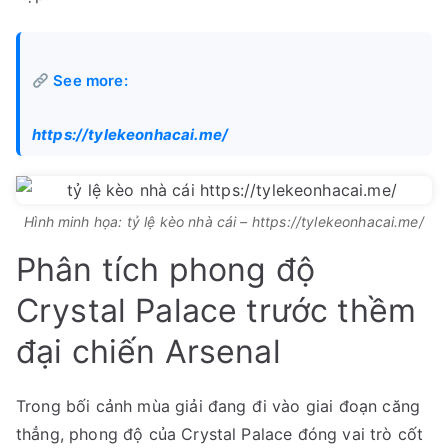
See more:
https://tylekeonhacai.me/
Hình minh họa: tỷ lệ kèo nhà cái – https://tylekeonhacai.me/
Phân tích phong độ
Crystal Palace trước thềm
đại chiến Arsenal
Trong bối cảnh mùa giải đang đi vào giai đoạn căng
thẳng, phong độ của Crystal Palace đóng vai trò cốt