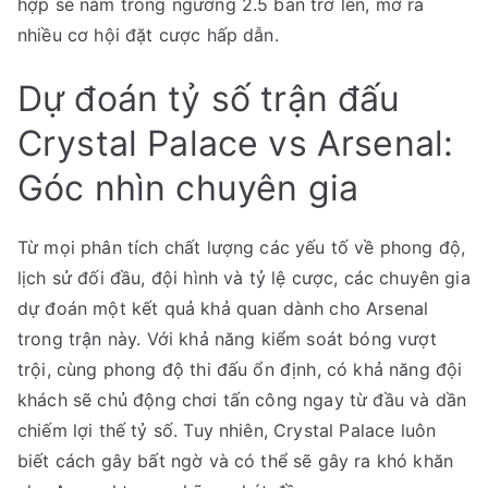
hợp sẽ nằm trong ngưỡng 2.5 bàn trở lên, mở ra
nhiều cơ hội đặt cược hấp dẫn.
Dự đoán tỷ số trận đấu
Crystal Palace vs Arsenal:
Góc nhìn chuyên gia
Từ mọi phân tích chất lượng các yếu tố về phong độ,
lịch sử đối đầu, đội hình và tỷ lệ cược, các chuyên gia
dự đoán một kết quả khả quan dành cho Arsenal
trong trận này. Với khả năng kiểm soát bóng vượt
trội, cùng phong độ thi đấu ổn định, có khả năng đội
khách sẽ chủ động chơi tấn công ngay từ đầu và dần
chiếm lợi thế tỷ số. Tuy nhiên, Crystal Palace luôn
biết cách gây bất ngờ và có thể sẽ gây ra khó khăn