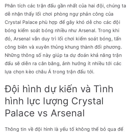
Phân tích các trận đấu gần nhất của hai đội, chúng ta
dễ nhận thấy lối chơi phòng ngự phản công của
Crystal Palace phù hợp để gây khó dễ cho các đội
bóng kiểm soát bóng nhiều như Arsenal. Trong khi
đó, Arsenal vẫn duy trì lối chơi kiểm soát bóng, tấn
công biên và xuyên thủng khung thành đối phương.
Những thông số này giúp ta dự đoán khả năng trận
đấu sẽ diễn ra cân bằng, ảnh hưởng ít nhiều tới các
lựa chọn kèo châu Á trong trận đấu tới.
Đội hình dự kiến và Tình
hình lực lượng Crystal
Palace vs Arsenal
Thông tin về đội hình là yếu tố không thể bỏ qua để