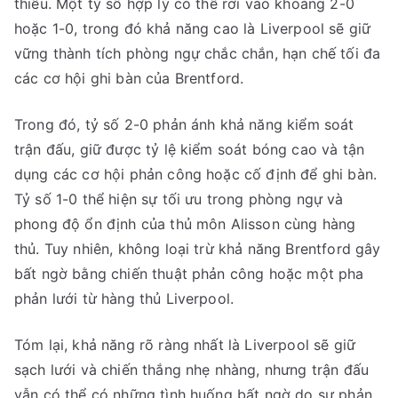
thiểu. Một tỷ số hợp lý có thể rơi vào khoảng 2-0
hoặc 1-0, trong đó khả năng cao là Liverpool sẽ giữ
vững thành tích phòng ngự chắc chắn, hạn chế tối đa
các cơ hội ghi bàn của Brentford.
Trong đó, tỷ số 2-0 phản ánh khả năng kiểm soát
trận đấu, giữ được tỷ lệ kiểm soát bóng cao và tận
dụng các cơ hội phản công hoặc cố định để ghi bàn.
Tỷ số 1-0 thể hiện sự tối ưu trong phòng ngự và
phong độ ổn định của thủ môn Alisson cùng hàng
thủ. Tuy nhiên, không loại trừ khả năng Brentford gây
bất ngờ bằng chiến thuật phản công hoặc một pha
phản lưới từ hàng thủ Liverpool.
Tóm lại, khả năng rõ ràng nhất là Liverpool sẽ giữ
sạch lưới và chiến thắng nhẹ nhàng, nhưng trận đấu
vẫn có thể có những tình huống bất ngờ do sự phản