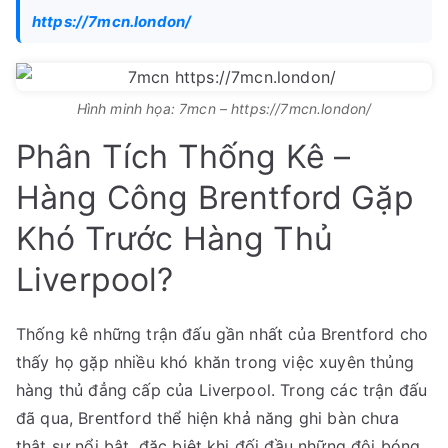
https://7mcn.london/
Hình minh họa: 7mcn – https://7mcn.london/
Phân Tích Thống Kê –
Hàng Công Brentford Gặp
Khó Trước Hàng Thủ
Liverpool?
Thống kê những trận đấu gần nhất của Brentford cho
thấy họ gặp nhiều khó khăn trong việc xuyên thủng
hàng thủ đẳng cấp của Liverpool. Trong các trận đấu
đã qua, Brentford thể hiện khả năng ghi bàn chưa
thật sự nổi bật, đặc biệt khi đối đầu những đội bóng