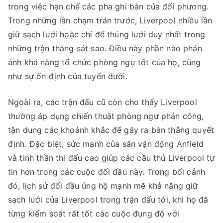
trong việc hạn chế các pha ghi bàn của đối phương.
Trong những lần chạm trán trước, Liverpool nhiều lần
giữ sạch lưới hoặc chỉ để thủng lưới duy nhất trong
những trận thắng sát sao. Điều này phần nào phản
ánh khả năng tổ chức phòng ngự tốt của họ, cũng
như sự ổn định của tuyến dưới.
Ngoài ra, các trận đấu cũ còn cho thấy Liverpool
thường áp dụng chiến thuật phòng ngự phản công,
tận dụng các khoảnh khắc để gây ra bàn thắng quyết
định. Đặc biệt, sức mạnh của sân vận động Anfield
và tinh thần thi đấu cao giúp các cầu thủ Liverpool tự
tin hơn trong các cuộc đối đầu này. Trong bối cảnh
đó, lịch sử đối đầu ủng hộ mạnh mẽ khả năng giữ
sạch lưới của Liverpool trong trận đấu tới, khi họ đã
từng kiểm soát rất tốt các cuộc đụng độ với