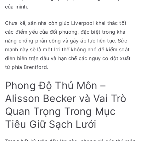
của mình.
Chưa kể, sân nhà còn giúp Liverpool khai thác tốt
các điểm yếu của đối phương, đặc biệt trong khả
năng chống phản công và gây áp lực liên tục. Sức
mạnh này sẽ là một lợi thế không nhỏ để kiểm soát
diễn biến trận đấu và hạn chế các nguy cơ đột xuất
từ phía Brentford.
Phong Độ Thủ Môn –
Alisson Becker và Vai Trò
Quan Trọng Trong Mục
Tiêu Giữ Sạch Lưới