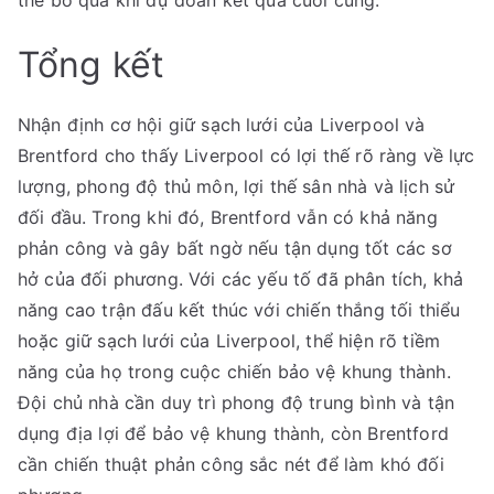
thể bỏ qua khi dự đoán kết quả cuối cùng.
Tổng kết
Nhận định cơ hội giữ sạch lưới của Liverpool và
Brentford cho thấy Liverpool có lợi thế rõ ràng về lực
lượng, phong độ thủ môn, lợi thế sân nhà và lịch sử
đối đầu. Trong khi đó, Brentford vẫn có khả năng
phản công và gây bất ngờ nếu tận dụng tốt các sơ
hở của đối phương. Với các yếu tố đã phân tích, khả
năng cao trận đấu kết thúc với chiến thắng tối thiểu
hoặc giữ sạch lưới của Liverpool, thể hiện rõ tiềm
năng của họ trong cuộc chiến bảo vệ khung thành.
Đội chủ nhà cần duy trì phong độ trung bình và tận
dụng địa lợi để bảo vệ khung thành, còn Brentford
cần chiến thuật phản công sắc nét để làm khó đối