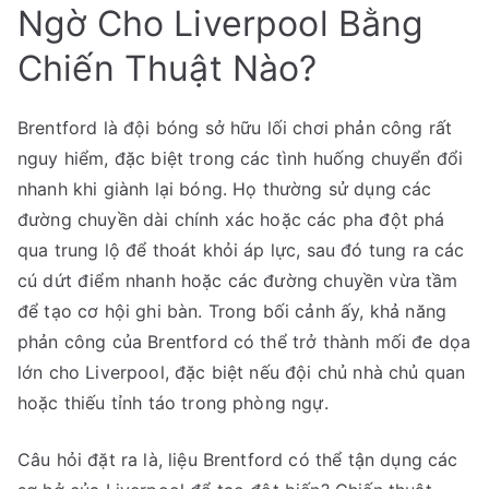
Ngờ Cho Liverpool Bằng
Chiến Thuật Nào?
Brentford là đội bóng sở hữu lối chơi phản công rất
nguy hiểm, đặc biệt trong các tình huống chuyển đổi
nhanh khi giành lại bóng. Họ thường sử dụng các
đường chuyền dài chính xác hoặc các pha đột phá
qua trung lộ để thoát khỏi áp lực, sau đó tung ra các
cú dứt điểm nhanh hoặc các đường chuyền vừa tầm
để tạo cơ hội ghi bàn. Trong bối cảnh ấy, khả năng
phản công của Brentford có thể trở thành mối đe dọa
lớn cho Liverpool, đặc biệt nếu đội chủ nhà chủ quan
hoặc thiếu tỉnh táo trong phòng ngự.
Câu hỏi đặt ra là, liệu Brentford có thể tận dụng các