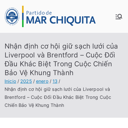
Saltar
al
MUN
contenido
ICIP
Nhận định cơ hội giữ sạch lưới của
ALID
Liverpool và Brentford – Cuộc Đối
Đầu Khác Biệt Trong Cuộc Chiến
AD
Bảo Vệ Khung Thành
DE
Inicio
2025
enero
13
Nhận định cơ hội giữ sạch lưới của Liverpool và
MAR
Brentford – Cuộc Đối Đầu Khác Biệt Trong Cuộc
Chiến Bảo Vệ Khung Thành
CHI
QUI