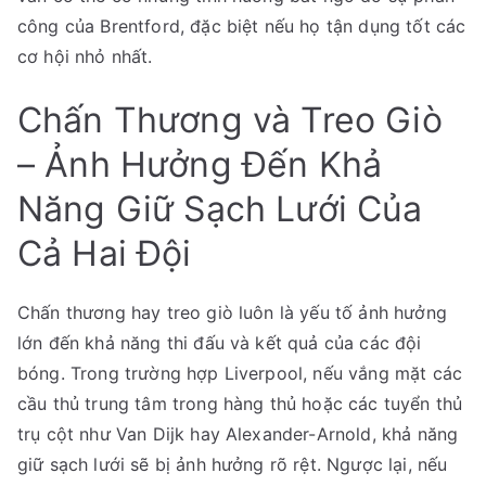
công của Brentford, đặc biệt nếu họ tận dụng tốt các
cơ hội nhỏ nhất.
Chấn Thương và Treo Giò
– Ảnh Hưởng Đến Khả
Năng Giữ Sạch Lưới Của
Cả Hai Đội
Chấn thương hay treo giò luôn là yếu tố ảnh hưởng
lớn đến khả năng thi đấu và kết quả của các đội
bóng. Trong trường hợp Liverpool, nếu vắng mặt các
cầu thủ trung tâm trong hàng thủ hoặc các tuyển thủ
trụ cột như Van Dijk hay Alexander-Arnold, khả năng
giữ sạch lưới sẽ bị ảnh hưởng rõ rệt. Ngược lại, nếu