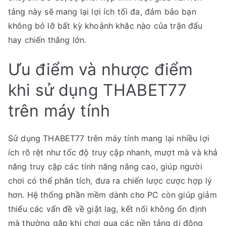
tảng này sẽ mang lại lợi ích tối đa, đảm bảo bạn
không bỏ lỡ bất kỳ khoảnh khắc nào của trận đấu
hay chiến thắng lớn.
Ưu điểm và nhược điểm
khi sử dụng THABET77
trên máy tính
Sử dụng THABET77 trên máy tính mang lại nhiều lợi
ích rõ rệt như tốc độ truy cập nhanh, mượt mà và khả
năng truy cập các tính năng nâng cao, giúp người
chơi có thể phân tích, đưa ra chiến lược cược hợp lý
hơn. Hệ thống phần mềm dành cho PC còn giúp giảm
thiểu các vấn đề về giật lag, kết nối không ổn định
mà thường gặp khi chơi qua các nền tảng di động