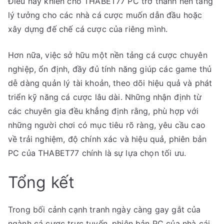
Điều này khiến cho THABET77 PC trở thành nền tảng
lý tưởng cho các nhà cá cược muốn dẫn đầu hoặc
xây dựng đế chế cá cược của riêng mình.
Hơn nữa, việc sở hữu một nền tảng cá cược chuyên
nghiệp, ổn định, đầy đủ tính năng giúp các game thủ
dễ dàng quản lý tài khoản, theo dõi hiệu quả và phát
triển kỹ năng cá cược lâu dài. Những nhận định từ
các chuyên gia đều khẳng định rằng, phù hợp với
những người chơi có mục tiêu rõ ràng, yêu cầu cao
về trải nghiệm, độ chính xác và hiệu quả, phiên bản
PC của THABET77 chính là sự lựa chọn tối ưu.
Tổng kết
Trong bối cảnh cạnh tranh ngày càng gay gắt của
ngành cá cược trực tuyến, phiên bản PC của nhà cái