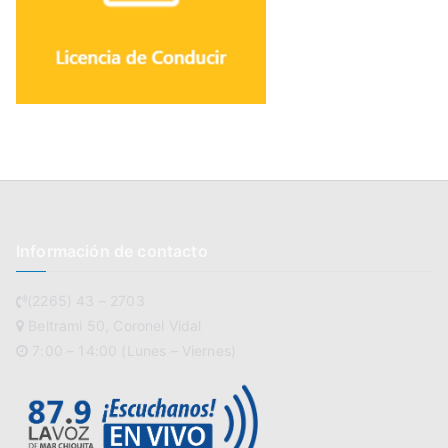
Información de contacto
(2265) 43 – 2703
Beltrami 50, Coronel Vidal
7:00 – 14:00 (Lunes – Viernes)