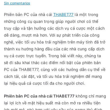
en
Sin comentarios
TA
Khám
Phiên bản PC của nhà cái
THABET77
là một trong
Phá
những công cụ quan trọng giúp người chơi có thể
Phiên
Bản
truy cập và tận hưởng các dịch vụ cá cược một cách
PC
dễ dàng, mượt mà hơn. Với sự phát triển của công
Của
nghệ, việc tối ưu hóa trải nghiệm trên máy tính đã trở
Nhà
thành xu hướng hàng đầu của các nhà cung cấp dịch
Cái
vụ cá cược trực tuyến. Trong bài viết này, chúng ta
THABET77
sẽ đi sâu khai thác các điểm nổi bật của phiên bản
–
PC của THABET77, cùng với các hướng dẫn cụ thể về
Trải
cách tải, cài đặt, và tối ưu hóa trải nghiệm để mang
Nghiệm
Đẳng
lại hiệu quả cá cược tối đa cho người chơi.
Cấp
Và
Phiên bản PC của nhà cái THABET77
không chỉ mang
Tiện
lại lợi ích về mặt hiệu suất mà còn mở ra nhiều tiện
Ích
ích mới mẻ, phù hợp với yêu cầu của game thủ đích