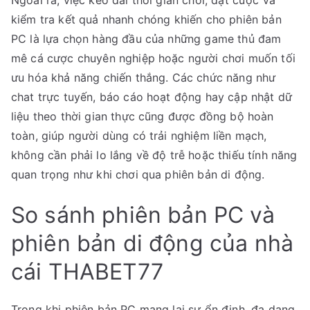
Ngoài ra, việc kéo dài thời gian chơi, đặt cược và
kiểm tra kết quả nhanh chóng khiến cho phiên bản
PC là lựa chọn hàng đầu của những game thủ đam
mê cá cược chuyên nghiệp hoặc người chơi muốn tối
ưu hóa khả năng chiến thắng. Các chức năng như
chat trực tuyến, báo cáo hoạt động hay cập nhật dữ
liệu theo thời gian thực cũng được đồng bộ hoàn
toàn, giúp người dùng có trải nghiệm liền mạch,
không cần phải lo lắng về độ trễ hoặc thiếu tính năng
quan trọng như khi chơi qua phiên bản di động.
So sánh phiên bản PC và
phiên bản di động của nhà
cái THABET77
Trong khi phiên bản PC mang lại sự ổn định, đa dạng