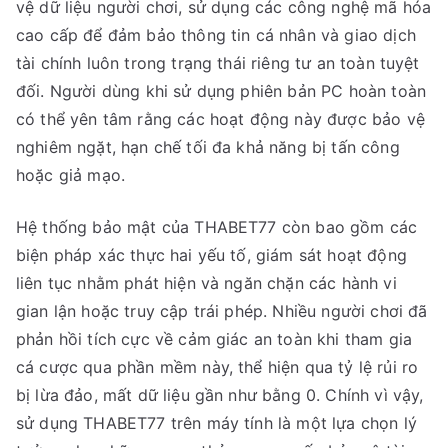
vệ dữ liệu người chơi, sử dụng các công nghệ mã hóa
cao cấp để đảm bảo thông tin cá nhân và giao dịch
tài chính luôn trong trạng thái riêng tư an toàn tuyệt
đối. Người dùng khi sử dụng phiên bản PC hoàn toàn
có thể yên tâm rằng các hoạt động này được bảo vệ
nghiêm ngặt, hạn chế tối đa khả năng bị tấn công
hoặc giả mạo.
Hệ thống bảo mật của THABET77 còn bao gồm các
biện pháp xác thực hai yếu tố, giám sát hoạt động
liên tục nhằm phát hiện và ngăn chặn các hành vi
gian lận hoặc truy cập trái phép. Nhiều người chơi đã
phản hồi tích cực về cảm giác an toàn khi tham gia
cá cược qua phần mềm này, thể hiện qua tỷ lệ rủi ro
bị lừa đảo, mất dữ liệu gần như bằng 0. Chính vì vậy,
sử dụng THABET77 trên máy tính là một lựa chọn lý