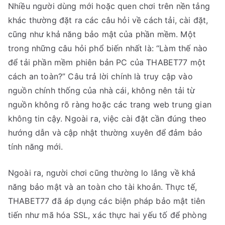
Nhiều người dùng mới hoặc quen chơi trên nền tảng
khác thường đặt ra các câu hỏi về cách tải, cài đặt,
cũng như khả năng bảo mật của phần mềm. Một
trong những câu hỏi phổ biến nhất là: “Làm thế nào
để tải phần mềm phiên bản PC của THABET77 một
cách an toàn?” Câu trả lời chính là truy cập vào
nguồn chính thống của nhà cái, không nên tải từ
nguồn không rõ ràng hoặc các trang web trung gian
không tin cậy. Ngoài ra, việc cài đặt cần đúng theo
hướng dẫn và cập nhật thường xuyên để đảm bảo
tính năng mới.
Ngoài ra, người chơi cũng thường lo lắng về khả
năng bảo mật và an toàn cho tài khoản. Thực tế,
THABET77 đã áp dụng các biện pháp bảo mật tiên
tiến như mã hóa SSL, xác thực hai yếu tố để phòng