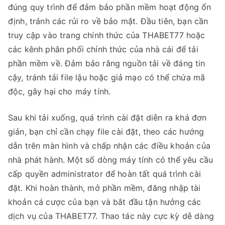
đúng quy trình để đảm bảo phần mềm hoạt động ổn
định, tránh các rủi ro về bảo mật. Đầu tiên, bạn cần
truy cập vào trang chính thức của THABET77 hoặc
các kênh phân phối chính thức của nhà cái để tải
phần mềm về. Đảm bảo rằng nguồn tải về đáng tin
cậy, tránh tải file lậu hoặc giả mạo có thể chứa mã
độc, gây hại cho máy tính.
Sau khi tải xuống, quá trình cài đặt diễn ra khá đơn
giản, bạn chỉ cần chạy file cài đặt, theo các hướng
dẫn trên màn hình và chấp nhận các điều khoản của
nhà phát hành. Một số dòng máy tính có thể yêu cầu
cấp quyền administrator để hoàn tất quá trình cài
đặt. Khi hoàn thành, mở phần mềm, đăng nhập tài
khoản cá cược của bạn và bắt đầu tận hưởng các
dịch vụ của THABET77. Thao tác này cực kỳ dễ dàng