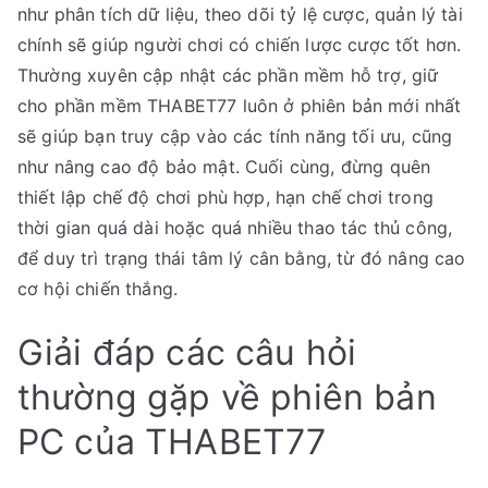
như phân tích dữ liệu, theo dõi tỷ lệ cược, quản lý tài
chính sẽ giúp người chơi có chiến lược cược tốt hơn.
Thường xuyên cập nhật các phần mềm hỗ trợ, giữ
cho phần mềm THABET77 luôn ở phiên bản mới nhất
sẽ giúp bạn truy cập vào các tính năng tối ưu, cũng
như nâng cao độ bảo mật. Cuối cùng, đừng quên
thiết lập chế độ chơi phù hợp, hạn chế chơi trong
thời gian quá dài hoặc quá nhiều thao tác thủ công,
để duy trì trạng thái tâm lý cân bằng, từ đó nâng cao
cơ hội chiến thắng.
Giải đáp các câu hỏi
thường gặp về phiên bản
PC của THABET77