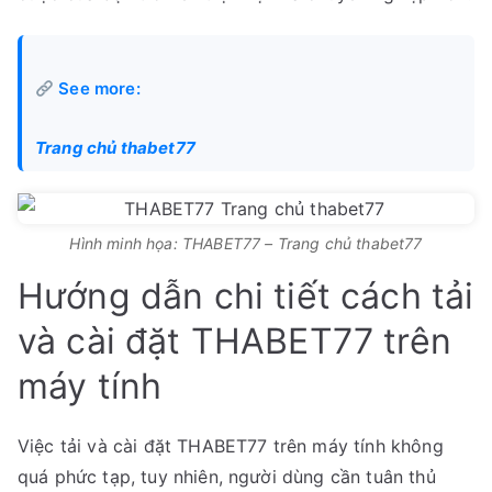
See more:
Trang chủ thabet77
Hình minh họa: THABET77 – Trang chủ thabet77
Hướng dẫn chi tiết cách tải
và cài đặt THABET77 trên
máy tính
Việc tải và cài đặt THABET77 trên máy tính không
quá phức tạp, tuy nhiên, người dùng cần tuân thủ