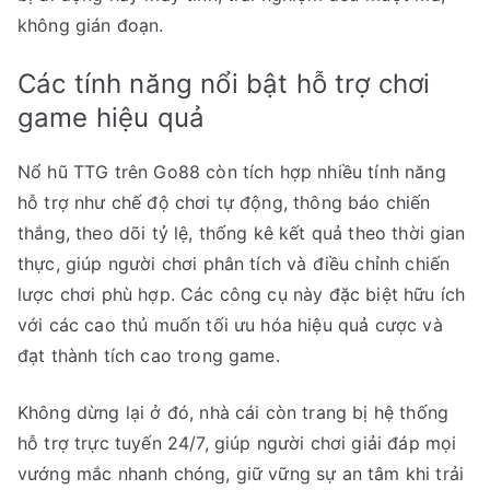
không gián đoạn.
Các tính năng nổi bật hỗ trợ chơi
game hiệu quả
Nổ hũ TTG trên Go88 còn tích hợp nhiều tính năng
hỗ trợ như chế độ chơi tự động, thông báo chiến
thắng, theo dõi tỷ lệ, thống kê kết quả theo thời gian
thực, giúp người chơi phân tích và điều chỉnh chiến
lược chơi phù hợp. Các công cụ này đặc biệt hữu ích
với các cao thủ muốn tối ưu hóa hiệu quả cược và
đạt thành tích cao trong game.
Không dừng lại ở đó, nhà cái còn trang bị hệ thống
hỗ trợ trực tuyến 24/7, giúp người chơi giải đáp mọi
vướng mắc nhanh chóng, giữ vững sự an tâm khi trải