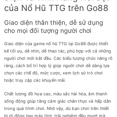
của Nổ Hũ TTG trên Go88
Giao diện thân thiện, dễ sử dụng
cho mọi đối tượng người chơi
Giao diện của game nổ hũ TTG tại Go88 được thiết
kế tối ưu, dễ nhìn, dễ thao tác, phù hợp với cả những
người chơi mới bắt đầu. Các biểu tượng chức năng rõ
ràng, cách bố trí hợp lý giúp người chơi dễ dàng lựa
chọn các chế độ, mức cược, xem lịch sử trò chơi
hoặc truy cập các khuyến mãi.
Chất lượng đồ họa cao, màu sắc hài hòa, âm thanh
sống động giúp tăng cảm giác chân thực và hấp dẫn
trong quá trình chơi. Nhờ vậy, dù bạn chơi trên thiết
bị di động hay máy tính, trải nghiệm đều mượt mà,