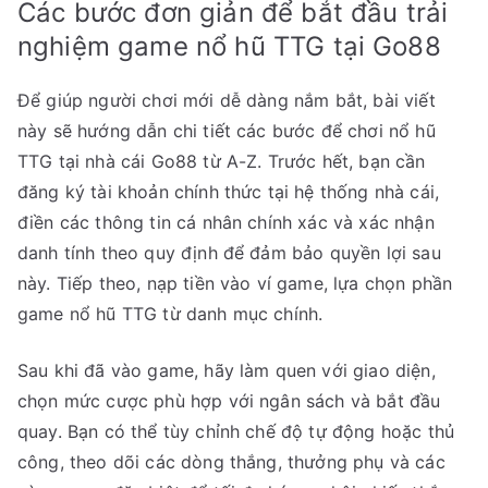
Các bước đơn giản để bắt đầu trải
nghiệm game nổ hũ TTG tại Go88
Để giúp người chơi mới dễ dàng nắm bắt, bài viết
này sẽ hướng dẫn chi tiết các bước để chơi nổ hũ
TTG tại nhà cái Go88 từ A-Z. Trước hết, bạn cần
đăng ký tài khoản chính thức tại hệ thống nhà cái,
điền các thông tin cá nhân chính xác và xác nhận
danh tính theo quy định để đảm bảo quyền lợi sau
này. Tiếp theo, nạp tiền vào ví game, lựa chọn phần
game nổ hũ TTG từ danh mục chính.
Sau khi đã vào game, hãy làm quen với giao diện,
chọn mức cược phù hợp với ngân sách và bắt đầu
quay. Bạn có thể tùy chỉnh chế độ tự động hoặc thủ
công, theo dõi các dòng thắng, thưởng phụ và các