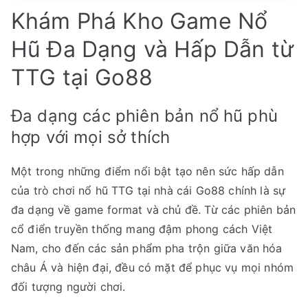
Khám Phá Kho Game Nổ
Hũ Đa Dạng và Hấp Dẫn từ
TTG tại Go88
Đa dạng các phiên bản nổ hũ phù
hợp với mọi sở thích
Một trong những điểm nổi bật tạo nên sức hấp dẫn
của trò chơi nổ hũ TTG tại nhà cái Go88 chính là sự
đa dạng về game format và chủ đề. Từ các phiên bản
cổ điển truyền thống mang đậm phong cách Việt
Nam, cho đến các sản phẩm pha trộn giữa văn hóa
châu Á và hiện đại, đều có mặt để phục vụ mọi nhóm
đối tượng người chơi.