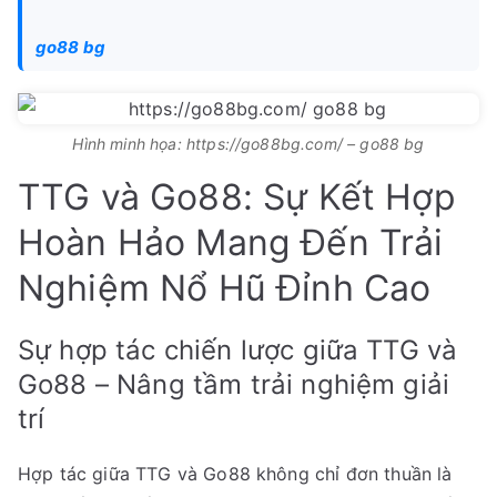
go88 bg
Hình minh họa: https://go88bg.com/ – go88 bg
TTG và Go88: Sự Kết Hợp
Hoàn Hảo Mang Đến Trải
Nghiệm Nổ Hũ Đỉnh Cao
Sự hợp tác chiến lược giữa TTG và
Go88 – Nâng tầm trải nghiệm giải
trí
Hợp tác giữa TTG và Go88 không chỉ đơn thuần là