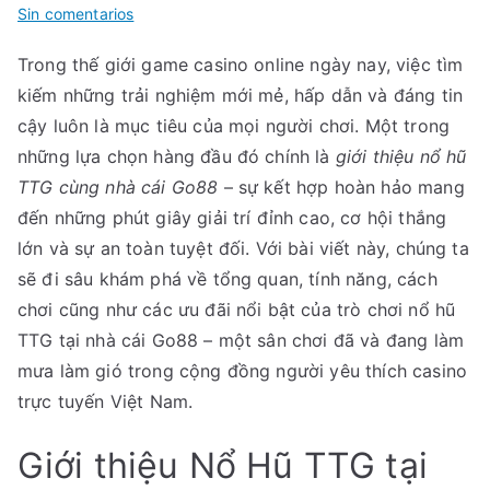
en
Sin comentarios
TA
Giới
Trong thế giới game casino online ngày nay, việc tìm
thiệu
kiếm những trải nghiệm mới mẻ, hấp dẫn và đáng tin
nổ
hũ
cậy luôn là mục tiêu của mọi người chơi. Một trong
TTG
những lựa chọn hàng đầu đó chính là
giới thiệu nổ hũ
cùng
TTG cùng nhà cái Go88
– sự kết hợp hoàn hảo mang
nhà
đến những phút giây giải trí đỉnh cao, cơ hội thắng
cái
lớn và sự an toàn tuyệt đối. Với bài viết này, chúng ta
Go88
sẽ đi sâu khám phá về tổng quan, tính năng, cách
–
chơi cũng như các ưu đãi nổi bật của trò chơi nổ hũ
Trải
TTG tại nhà cái Go88 – một sân chơi đã và đang làm
Nghiệm
Đẳng
mưa làm gió trong cộng đồng người yêu thích casino
Cấp
trực tuyến Việt Nam.
Và
Hấp
Giới thiệu Nổ Hũ TTG tại
Dẫn