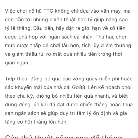
Việc chơi nổ hũ TTG không chỉ dựa vào vận may, mà
còn cần tới những chiến thuật hợp lý giúp nâng cao
tỷ lệ thắng. Đầu tiên, hãy đặt ra giới hạn về số tiền
cược phù hợp với ngân sách cá nhân. Thứ hai, chọn
mức cược thấp để chơi lâu hơn, tích lũy điểm thưởng
và giảm thiểu rủi ro mất quá nhiều tiền trong thời
gian ngắn.
Tiếp theo, đừng bỏ qua các vòng quay miễn phí hoặc
các khuyến mãi của nhà cái Go88. Lên kế hoạch chơi
theo chu kỳ, không bỏ nhiều tiền quá nhanh, và biết
dừng đúng lúc khi đã đạt được chiến thắng hoặc thua
cạn ngân sách sẽ giúp duy trì tâm lý ổn định và gia
tăng cơ hội thắng lớn hơn.