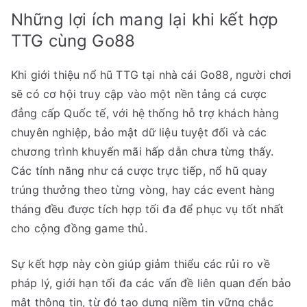
Những lợi ích mang lại khi kết hợp
TTG cùng Go88
Khi giới thiệu nổ hũ TTG tại nhà cái Go88, người chơi
sẽ có cơ hội truy cập vào một nền tảng cá cược
đẳng cấp Quốc tế, với hệ thống hỗ trợ khách hàng
chuyên nghiệp, bảo mật dữ liệu tuyệt đối và các
chương trình khuyến mãi hấp dẫn chưa từng thấy.
Các tính năng như cá cược trực tiếp, nổ hũ quay
trúng thưởng theo từng vòng, hay các event hàng
tháng đều được tích hợp tối đa để phục vụ tốt nhất
cho cộng đồng game thủ.
Sự kết hợp này còn giúp giảm thiểu các rủi ro về
pháp lý, giới hạn tối đa các vấn đề liên quan đến bảo
mật thông tin, từ đó tạo dựng niềm tin vững chắc