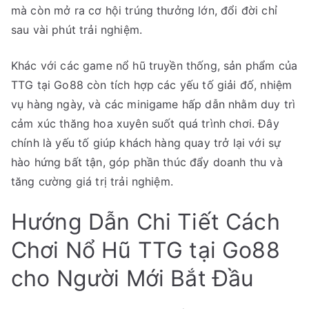
mà còn mở ra cơ hội trúng thưởng lớn, đổi đời chỉ
sau vài phút trải nghiệm.
Khác với các game nổ hũ truyền thống, sản phẩm của
TTG tại Go88 còn tích hợp các yếu tố giải đố, nhiệm
vụ hàng ngày, và các minigame hấp dẫn nhằm duy trì
cảm xúc thăng hoa xuyên suốt quá trình chơi. Đây
chính là yếu tố giúp khách hàng quay trở lại với sự
hào hứng bất tận, góp phần thúc đẩy doanh thu và
tăng cường giá trị trải nghiệm.
Hướng Dẫn Chi Tiết Cách
Chơi Nổ Hũ TTG tại Go88
cho Người Mới Bắt Đầu