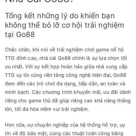
Tổng kết những lý do khiến bạn
không thể bỏ lỡ cơ hội trải nghiệm
tại Go88
Chắc chắn, khi nói về trải nghiệm chơi game nổ hũ
TTG đỉnh cao, nhà cái Go88 chính là sự lựa chọn tối
ưu nhất. Với sự kết hợp hoàn hảo giữa nhà cung cấp
TTG uy tín cùng nền tảng công nghệ hiện đại, Go88
đem đến các trò chơi đa dạng, hấp dẫn, an toàn và
minh bạch. Các chương trình khuyến mãi, ưu đãi dành
riêng cho game thủ đã giúp nâng cao khả năng thắng
lớn, tối đa hóa niềm vui trải nghiệm.
Hơn nữa, sự chuyên nghiệp của hệ thống hỗ trợ, uy
tín về độ bảo mật, cùng các thuật toán công bằng